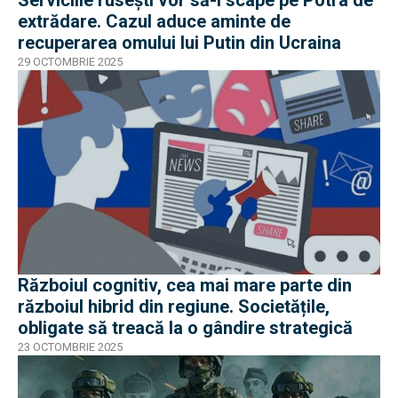
Serviciile rusești vor să-l scape pe Potra de
extrădare. Cazul aduce aminte de
recuperarea omului lui Putin din Ucraina
29 OCTOMBRIE 2025
Războiul cognitiv, cea mai mare parte din
războiul hibrid din regiune. Societățile,
obligate să treacă la o gândire strategică
23 OCTOMBRIE 2025