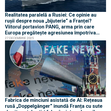
Realitatea paralelă a Rusiei: Ce opinie au
rușii despre noua „bijuterie” a Franței?
Viitorul portavion PANG, arma prin care
Europa pregătește agresiunea împotriva
Rusiei
27 DECEMBRIE 2025
Fabrica de minciuni asistată de AI: Rețeaua
rusă „Doppelgänger” inundă Franța cu sute