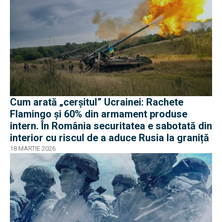
Cum arată „cerșitul” Ucrainei: Rachete
Flamingo și 60% din armament produse
intern. În România securitatea e sabotată din
interior cu riscul de a aduce Rusia la graniță
18 MARTIE 2026