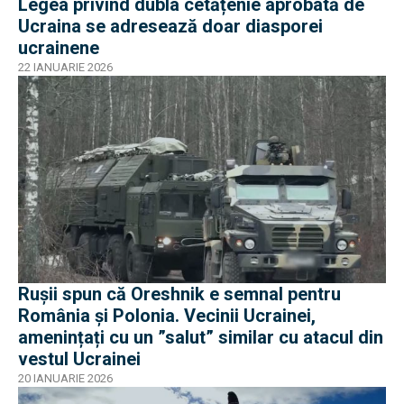
Legea privind dubla cetățenie aprobată de
Ucraina se adresează doar diasporei
ucrainene
22 IANUARIE 2026
Rușii spun că Oreshnik e semnal pentru
România și Polonia. Vecinii Ucrainei,
amenințați cu un ”salut” similar cu atacul din
vestul Ucrainei
20 IANUARIE 2026