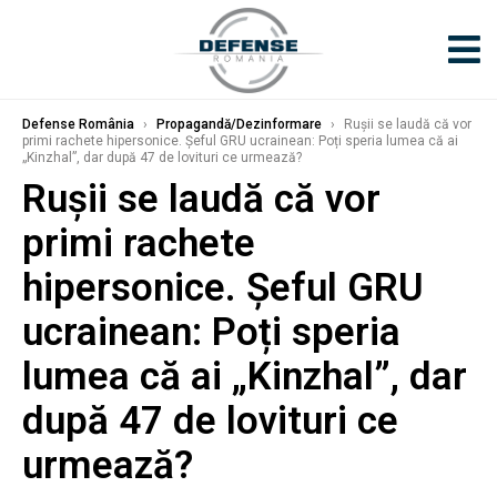
Defense România
›
Propagandă/Dezinformare
›
Rușii se laudă că vor
primi rachete hipersonice. Șeful GRU ucrainean: Poți speria lumea că ai
„Kinzhal”, dar după 47 de lovituri ce urmează?
Rușii se laudă că vor
primi rachete
hipersonice. Șeful GRU
ucrainean: Poți speria
lumea că ai „Kinzhal”, dar
după 47 de lovituri ce
urmează?