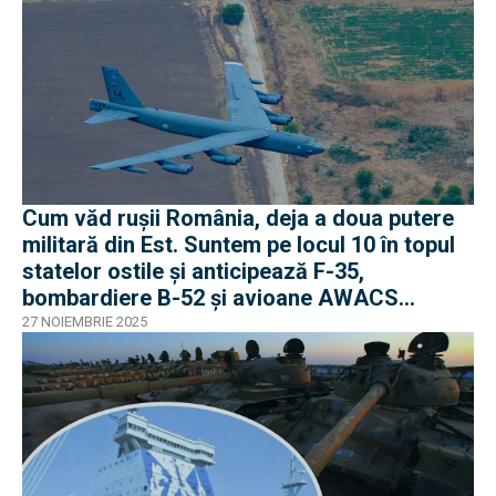
Cum văd rușii România, deja a doua putere
militară din Est. Suntem pe locul 10 în topul
statelor ostile și anticipează F-35,
bombardiere B-52 și avioane AWACS
dislocate aici
27 NOIEMBRIE 2025