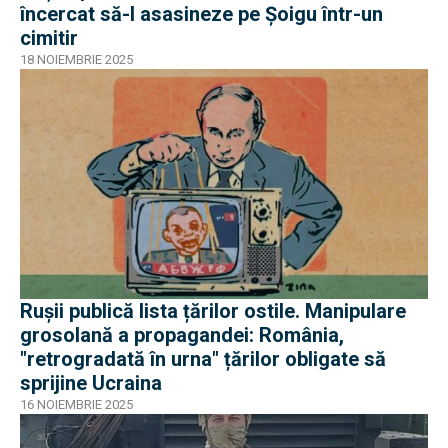
încercat să-l asasineze pe Șoigu într-un
cimitir
18 NOIEMBRIE 2025
Rușii publică lista țărilor ostile. Manipulare
grosolană a propagandei: România,
"retrogradată în urna" țărilor obligate să
sprijine Ucraina
16 NOIEMBRIE 2025