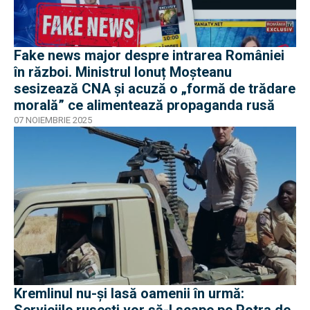
Fake news major despre intrarea României
în război. Ministrul Ionuț Moșteanu
sesizează CNA și acuză o „formă de trădare
morală” ce alimentează propaganda rusă
07 NOIEMBRIE 2025
Kremlinul nu-și lasă oamenii în urmă: