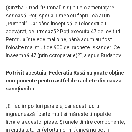
(Kinzhal - trad. ”Pumnal” n.r.) nu e o amenințare
serioasă. Poți speria lumea cu faptul că ai un
„Pumnal”. Dar când începi să le folosești cu
adevărat, ce urmează? Poți executa 47 de lovituri.
Pentru a înțelege mai bine, până acum au fost
folosite mai mult de 900 de rachete Iskander. Ce
înseamnă 47 (prin comparație)?", a spus Budanov.
Potrivit acestuia, Federația Rusă nu poate obține
componente pentru astfel de rachete din cauza
sancțiunilor.
„Ei fac importuri paralele, dar acest lucru
îngreunează foarte mult și mărește timpul de
livrare a acestor piese. Și unele dintre componente,
în ciuda tuturor (eforturilor n.r.), încă nu pot fi