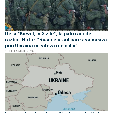
De la ”Kievul, în 3 zile”, la patru ani de
război. Rutte: ”Rusia e ursul care avansează
prin Ucraina cu viteza melcului”
13 FEBRUARIE 2026