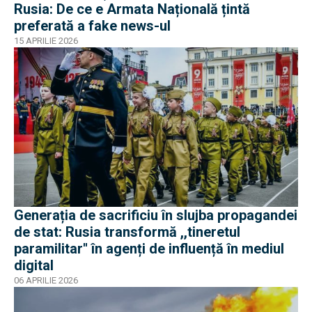
Rusia: De ce e Armata Națională țintă
preferată a fake news-ul
15 APRILIE 2026
Generația de sacrificiu în slujba propagandei
de stat: Rusia transformă ,,tineretul
paramilitar'' în agenți de influență în mediul
digital
06 APRILIE 2026