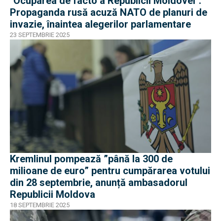
"Ocuparea de facto a Republicii Moldovei":
Propaganda rusă acuză NATO de planuri de
invazie, înaintea alegerilor parlamentare
23 SEPTEMBRIE 2025
Kremlinul pompează ”până la 300 de
milioane de euro” pentru cumpărarea votului
din 28 septembrie, anunță ambasadorul
Republicii Moldova
18 SEPTEMBRIE 2025