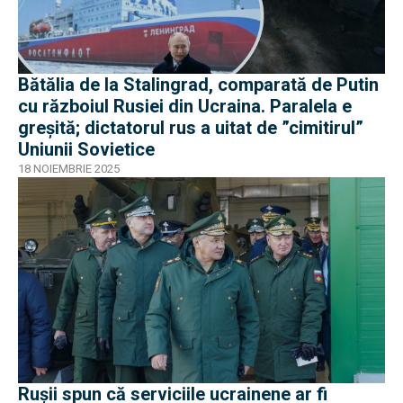
Bătălia de la Stalingrad, comparată de Putin
cu războiul Rusiei din Ucraina. Paralela e
greșită; dictatorul rus a uitat de ”cimitirul”
Uniunii Sovietice
18 NOIEMBRIE 2025
Rușii spun că serviciile ucrainene ar fi