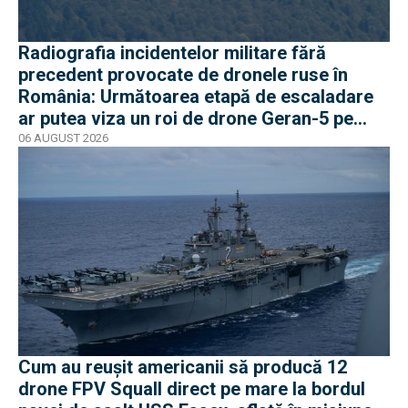
Radiografia incidentelor militare fără
precedent provocate de dronele ruse în
România: Următoarea etapă de escaladare
ar putea viza un roi de drone Geran-5 pe
direcția Galați-Reni
06 AUGUST 2026
Cum au reușit americanii să producă 12
drone FPV Squall direct pe mare la bordul