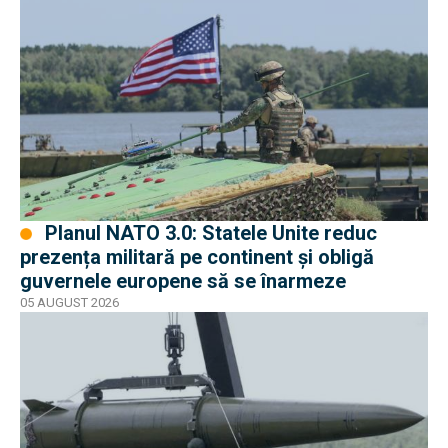
Planul NATO 3.0: Statele Unite reduc
prezența militară pe continent și obligă
guvernele europene să se înarmeze
05 AUGUST 2026