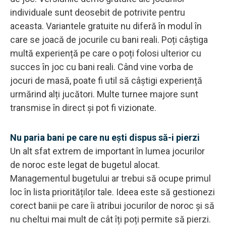
individuale sunt deosebit de potrivite pentru
aceasta. Variantele gratuite nu diferă în modul în
care se joacă de jocurile cu bani reali. Poți câștiga
multă experiență pe care o poți folosi ulterior cu
succes în joc cu bani reali. Când vine vorba de
jocuri de masă, poate fi util să câștigi experiență
urmărind alți jucători. Multe turnee majore sunt
transmise în direct și pot fi vizionate.
Nu paria bani pe care nu ești dispus să-i pierzi
Un alt sfat extrem de important în lumea jocurilor
de noroc este legat de bugetul alocat.
Managementul bugetului ar trebui să ocupe primul
loc în lista priorităților tale. Ideea este să gestionezi
corect banii pe care îi atribui jocurilor de noroc și să
nu cheltui mai mult de cât îți poți permite să pierzi.