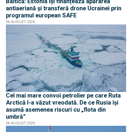
Baltică: Estonia își finanțează apărarea
antiaeriană și transferă drone Ucrainei prin
programul european SAFE
06 AUGUST 2026
Cel mai mare convoi petrolier pe care Ruta
Arctică l-a văzut vreodată. De ce Rusia își
asumă asemenea riscuri cu „flota din
umbră”
06 AUGUST 2026