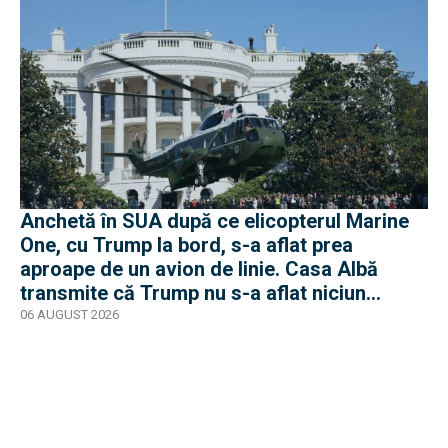
Anchetă în SUA după ce elicopterul Marine
One, cu Trump la bord, s-a aflat prea
aproape de un avion de linie. Casa Albă
transmite că Trump nu s-a aflat niciun
moment în pericol
06 AUGUST 2026