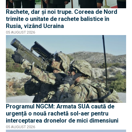
Rachete, dar și noi trupe. Coreea de Nord
trimite o unitate de rachete balistice în
Rusia, vizând Ucraina
05 AUGUST 2026
Programul NGCM: Armata SUA caută de
urgență o nouă rachetă sol-aer pentru
interceptarea dronelor de mici dimensiuni
05 AUGUST 2026