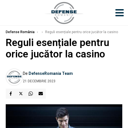
Defense România
›
›
Reguli esențiale pentru orice jucător la casino
Reguli esențiale pentru
orice jucător la casino
De
DefenseRomania Team
21 DECEMBRIE 2023