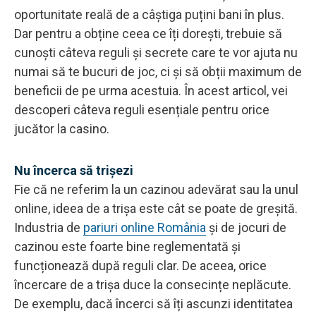
oportunitate reală de a câștiga puțini bani în plus.
Dar pentru a obține ceea ce îți dorești, trebuie să
cunoști câteva reguli și secrete care te vor ajuta nu
numai să te bucuri de joc, ci și să obții maximum de
beneficii de pe urma acestuia. În acest articol, vei
descoperi câteva reguli esențiale pentru orice
jucător la casino.
Nu încerca să trișezi
Fie că ne referim la un cazinou adevărat sau la unul
online, ideea de a trișa este cât se poate de greșită.
Industria de
pariuri online România
și de jocuri de
cazinou este foarte bine reglementată și
funcționează după reguli clar. De aceea, orice
încercare de a trișa duce la consecințe neplăcute.
De exemplu, dacă încerci să îți ascunzi identitatea