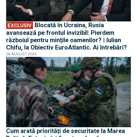
Blocată în Ucraina, Rusia
EXCLUSIV
avansează pe frontul invizibil: Pierdem
războiul pentru mințile oamenilor? | Iulian
Chifu, la Obiectiv EuroAtlantic. Ai întrebări?
06 AUGUST 2026
Cum arată priorități de securitate la Marea