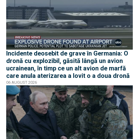
Incidente deosebit de grave în Germania: O
dronă cu explozibil, găsită lângă un avion
ucrainean, în timp ce un alt avion de marfă
care anula aterizarea a lovit o a doua dronă
06 AUGUST 2026