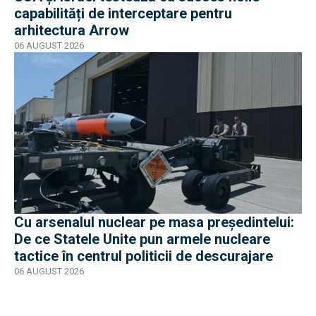
capabilități de interceptare pentru
arhitectura Arrow
06 AUGUST 2026
Cu arsenalul nuclear pe masa preşedintelui:
De ce Statele Unite pun armele nucleare
tactice în centrul politicii de descurajare
06 AUGUST 2026