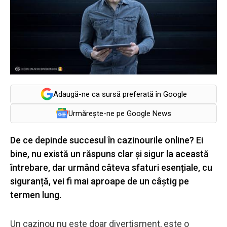
Adaugă-ne ca sursă preferată în Google
Urmărește-ne pe Google News
De ce depinde succesul în cazinourile online? Ei
bine, nu există un răspuns clar și sigur la această
întrebare, dar urmând câteva sfaturi esențiale, cu
siguranță, vei fi mai aproape de un câștig pe
termen lung.
Un cazinou nu este doar divertisment, este o