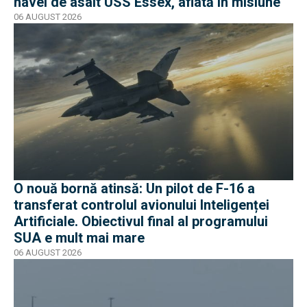
navei de asalt USS Essex, aflată în misiune
06 AUGUST 2026
O nouă bornă atinsă: Un pilot de F-16 a
transferat controlul avionului Inteligenței
Artificiale. Obiectivul final al programului
SUA e mult mai mare
06 AUGUST 2026