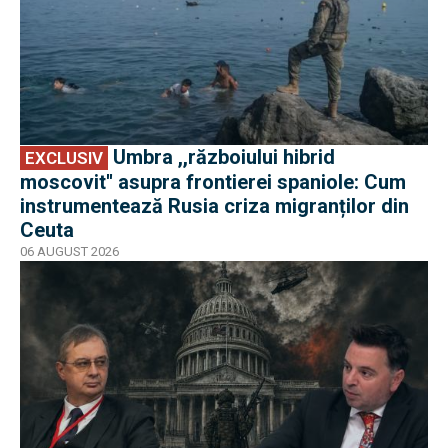
Umbra ,,războiului hibrid
EXCLUSIV
moscovit'' asupra frontierei spaniole: Cum
instrumentează Rusia criza migranților din
Ceuta
06 AUGUST 2026
EXCLUSIV