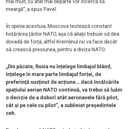
mai mult, cu atât mai departe vor încerca să
meargă”, a spus Pavel.
În opinia acestuia, Moscova testează constant
hotărârea țărilor NATO, așa că aliații trebuie să dea
dovadă de forță, altfel Kremlinul nu va face decât
să crească presiunea, pentru a diviza NATO.
„Din păcate, Rusia nu înțelege limbajul blând,
înțelege în mare parte limbajul forței, de
preferință susținut de acțiune... dacă încălcările
spațiului aerian NATO continuă, va trebui să luăm
o decizie de a doborî atât aeronavele fără pilot,
cât și pe cele cu pilot”, a subliniat președintele
ceh.