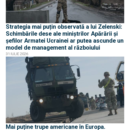
Strategia mai puțin observată a lui Zelenski:
Schimbările dese ale miniștrilor Apărării și
șefilor Armatei Ucrainei ar putea ascunde un
model de management al războiului
31 IULIE 2026
Mai puține trupe americane în Europa.