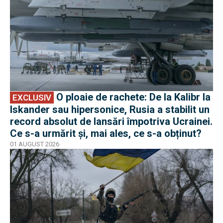
O ploaie de rachete: De la Kalibr la
EXCLUSIV
Iskander sau hipersonice, Rusia a stabilit un
record absolut de lansări împotriva Ucrainei.
Ce s-a urmărit și, mai ales, ce s-a obținut?
01 AUGUST 2026