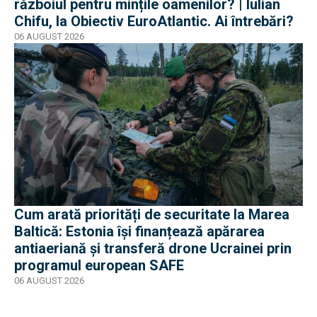
războiul pentru mințile oamenilor? | Iulian
Chifu, la Obiectiv EuroAtlantic. Ai întrebări?
06 AUGUST 2026
Cum arată priorități de securitate la Marea
Baltică: Estonia își finanțează apărarea
antiaeriană și transferă drone Ucrainei prin
programul european SAFE
06 AUGUST 2026