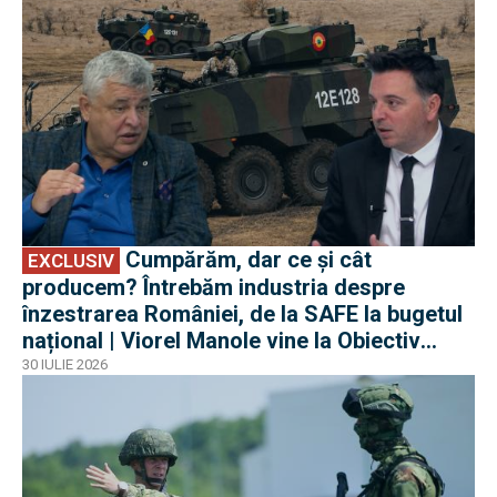
Cumpărăm, dar ce și cât
EXCLUSIV
producem? Întrebăm industria despre
înzestrarea României, de la SAFE la bugetul
național | Viorel Manole vine la Obiectiv
EuroAtlantic la DefenseRomania
30 IULIE 2026
EXCLUSIV