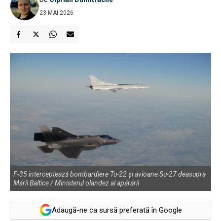
23 MAI 2026
F-35 interceptează bombardiere Tu-22 și avioane Su-27 deasupra
Mării Baltice / Ministerul olandez al apărării
Adaugă-ne ca sursă preferată în Google