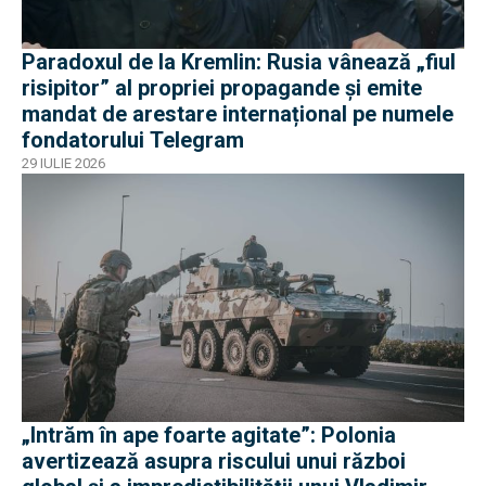
Paradoxul de la Kremlin: Rusia vânează „fiul
risipitor” al propriei propagande și emite
mandat de arestare internațional pe numele
fondatorului Telegram
29 IULIE 2026
„Intrăm în ape foarte agitate”: Polonia
avertizează asupra riscului unui război