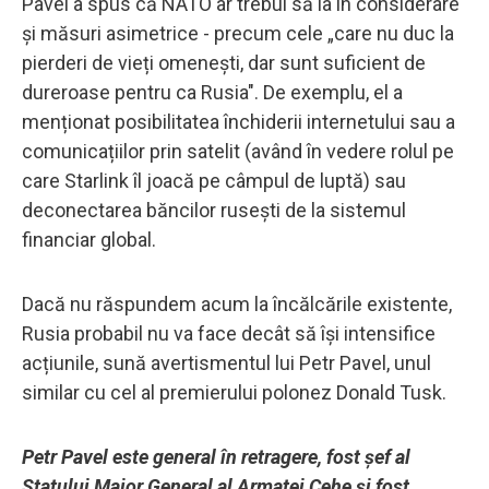
Pavel a spus că NATO ar trebui să ia în considerare
și măsuri asimetrice - precum cele „care nu duc la
pierderi de vieți omenești, dar sunt suficient de
dureroase pentru ca Rusia". De exemplu, el a
menționat posibilitatea închiderii internetului sau a
comunicațiilor prin satelit (având în vedere rolul pe
care Starlink îl joacă pe câmpul de luptă) sau
deconectarea băncilor rusești de la sistemul
financiar global.
Dacă nu răspundem acum la încălcările existente,
Rusia probabil nu va face decât să își intensifice
acțiunile, sună avertismentul lui Petr Pavel, unul
similar cu cel al premierului polonez Donald Tusk.
Petr Pavel este general în retragere, fost șef al
Statului Major General al Armatei Cehe și fost