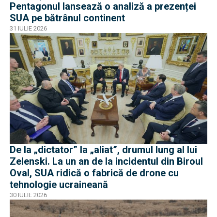
Pentagonul lansează o analiză a prezenței
SUA pe bătrânul continent
31 IULIE 2026
De la „dictator” la „aliat”, drumul lung al lui
Zelenski. La un an de la incidentul din Biroul
Oval, SUA ridică o fabrică de drone cu
tehnologie ucraineană
30 IULIE 2026
EXCLUSIV