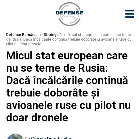
Defense România
›
Strategică
›
Micul stat european care nu se teme
de Rusia: Dacă încălcările continuă trebuie doborâte și avioanele ruse cu
pilot nu doar dronele
Micul stat european care
nu se teme de Rusia:
Dacă încălcările continuă
trebuie doborâte și
avioanele ruse cu pilot nu
doar dronele
De
Ciprian Dumitrache