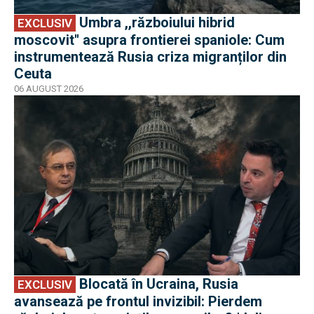
Umbra ,,războiului hibrid
EXCLUSIV
moscovit'' asupra frontierei spaniole: Cum
instrumentează Rusia criza migranților din
Ceuta
06 AUGUST 2026
EXCLUSIV
Blocată în Ucraina, Rusia
EXCLUSIV
avansează pe frontul invizibil: Pierdem