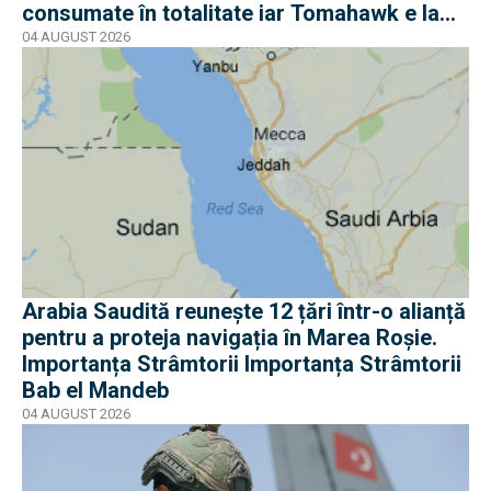
consumate în totalitate iar Tomahawk e la
jumătate
04 AUGUST 2026
Arabia Saudită reunește 12 țări într-o alianță
pentru a proteja navigația în Marea Roșie.
Importanța Strâmtorii Importanța Strâmtorii
Bab el Mandeb
04 AUGUST 2026