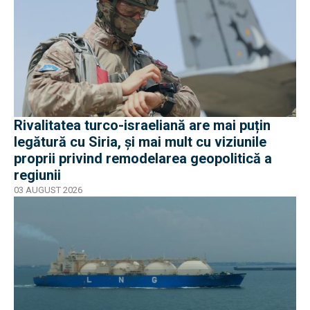
Rivalitatea turco-israeliană are mai puțin
legătură cu Siria, și mai mult cu viziunile
proprii privind remodelarea geopolitică a
regiunii
03 AUGUST 2026