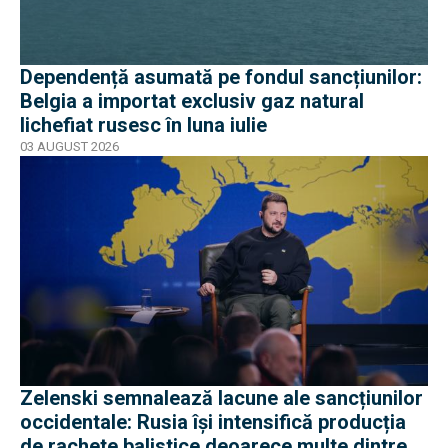
Dependență asumată pe fondul sancțiunilor:
Belgia a importat exclusiv gaz natural
lichefiat rusesc în luna iulie
03 AUGUST 2026
Zelenski semnalează lacune ale sancțiunilor
occidentale: Rusia își intensifică producția
de rachete balistice deoarece multe dintre