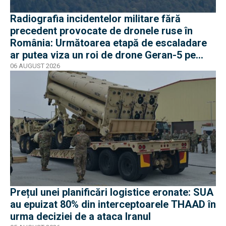
Radiografia incidentelor militare fără
precedent provocate de dronele ruse în
România: Următoarea etapă de escaladare
ar putea viza un roi de drone Geran-5 pe
direcția Galați-Reni
06 AUGUST 2026
Prețul unei planificări logistice eronate: SUA
au epuizat 80% din interceptoarele THAAD în
urma deciziei de a ataca Iranul