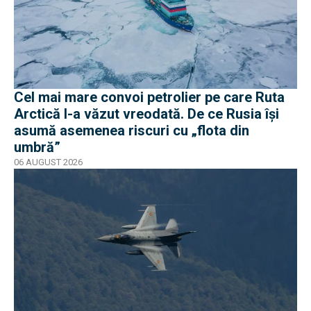
Cel mai mare convoi petrolier pe care Ruta
Arctică l-a văzut vreodată. De ce Rusia își
asumă asemenea riscuri cu „flota din
umbră”
06 AUGUST 2026