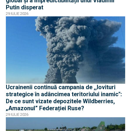
global și a impredictibilității unui Vladimir
Putin disperat
29 IULIE 2026
Ucrainenii continuă campania de ,,lovituri
strategice în adâncimea teritoriului inamic'':
De ce sunt vizate depozitele Wildberries,
„Amazonul” Federației Ruse?
29 IULIE 2026