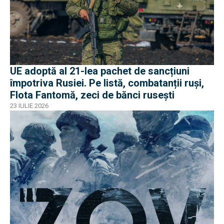
UE adoptă al 21-lea pachet de sancțiuni
împotriva Rusiei. Pe listă, combatanții ruși,
Flota Fantomă, zeci de bănci rusești
23 IULIE 2026