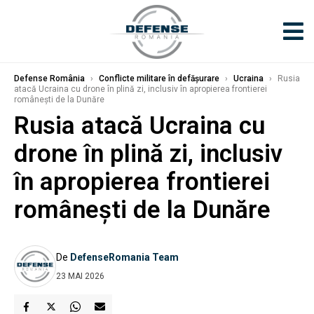
Defense România
›
Conflicte militare în defășurare
›
Ucraina
›
Rusia
atacă Ucraina cu drone în plină zi, inclusiv în apropierea frontierei
românești de la Dunăre
Rusia atacă Ucraina cu
drone în plină zi, inclusiv
în apropierea frontierei
românești de la Dunăre
De
DefenseRomania Team
23 MAI 2026