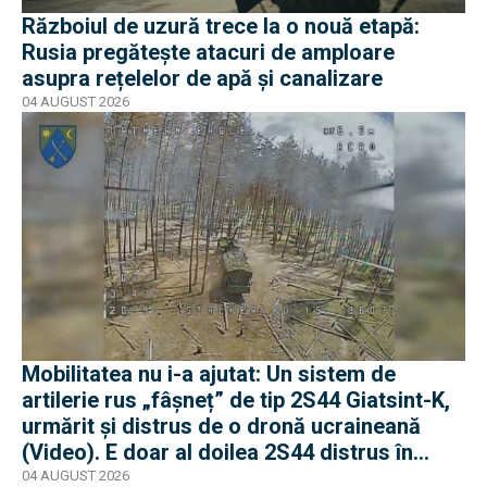
Războiul de uzură trece la o nouă etapă:
Rusia pregătește atacuri de amploare
asupra rețelelor de apă și canalizare
04 AUGUST 2026
Mobilitatea nu i-a ajutat: Un sistem de
artilerie rus „fâșneț” de tip 2S44 Giatsint-K,
urmărit și distrus de o dronă ucraineană
(Video). E doar al doilea 2S44 distrus în
război
04 AUGUST 2026