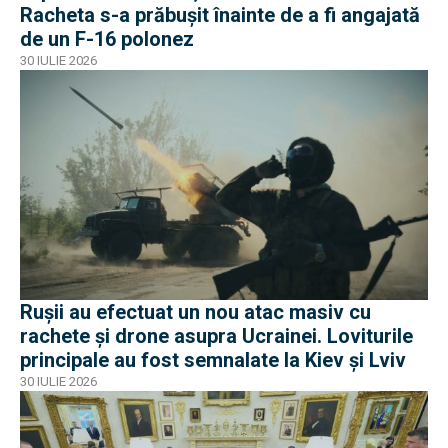
Racheta s-a prăbușit înainte de a fi angajată
de un F-16 polonez
30 IULIE 2026
Rușii au efectuat un nou atac masiv cu
rachete și drone asupra Ucrainei. Loviturile
principale au fost semnalate la Kiev și Lviv
30 IULIE 2026