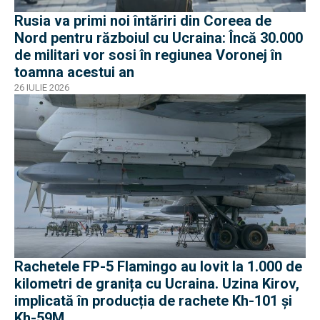
Rusia va primi noi întăriri din Coreea de
Nord pentru războiul cu Ucraina: Încă 30.000
de militari vor sosi în regiunea Voronej în
toamna acestui an
26 IULIE 2026
Rachetele FP-5 Flamingo au lovit la 1.000 de
kilometri de granița cu Ucraina. Uzina Kirov,
implicată în producția de rachete Kh-101 și
Kh-59M