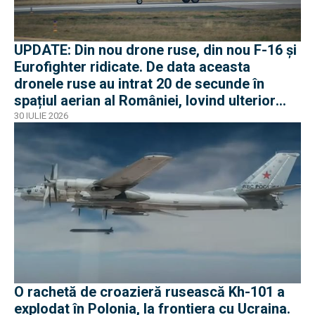
UPDATE: Din nou drone ruse, din nou F-16 și
Eurofighter ridicate. De data aceasta
dronele ruse au intrat 20 de secunde în
spațiul aerian al României, lovind ulterior
Ucraina
30 IULIE 2026
O rachetă de croazieră rusească Kh-101 a
explodat în Polonia, la frontiera cu Ucraina.