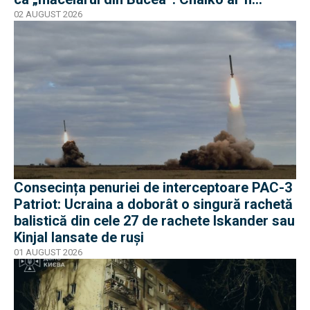
supraviețuit
02 AUGUST 2026
Consecința penuriei de interceptoare PAC-3
Patriot: Ucraina a doborât o singură rachetă
balistică din cele 27 de rachete Iskander sau
Kinjal lansate de ruși
01 AUGUST 2026