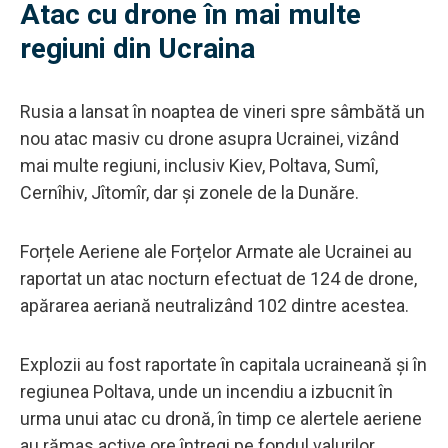
Atac cu drone în mai multe
regiuni din Ucraina
Rusia a lansat în noaptea de vineri spre sâmbătă un
nou atac masiv cu drone asupra Ucrainei, vizând
mai multe regiuni, inclusiv Kiev, Poltava, Sumî,
Cernîhiv, Jîtomîr, dar și zonele de la Dunăre.
Forțele Aeriene ale Forțelor Armate ale Ucrainei au
raportat un atac nocturn efectuat de 124 de drone,
apărarea aeriană neutralizând 102 dintre acestea.
Explozii au fost raportate în capitala ucraineană și în
regiunea Poltava, unde un incendiu a izbucnit în
urma unui atac cu dronă, în timp ce alertele aeriene
au rămas active ore întregi pe fondul valurilor