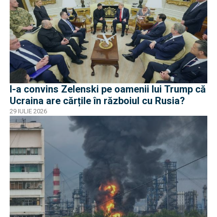
I-a convins Zelenski pe oamenii lui Trump că
Ucraina are cărțile în războiul cu Rusia?
29 IULIE 2026