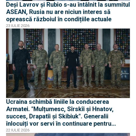
Deși Lavrov și Rubio s-au întâlnit la summitul
ASEAN, Rusia nu are niciun interes să
oprească războiul în condițiile actuale
23 IULIE 2026
Ucraina schimbă liniile la conducerea
Armatei. "Mulțumesc, Sîrskîi și Hnatov,
succes, Drapatîi și Skibiuk". Generalii
înlocuiți vor servi în continuare pentru
apărarea Ucrainei
22 IULIE 2026