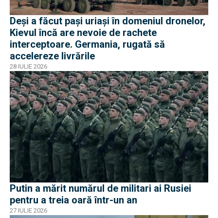
Deși a făcut pași uriași în domeniul dronelor,
Kievul încă are nevoie de rachete
interceptoare. Germania, rugată să
accelereze livrările
28 IULIE 2026
Putin a mărit numărul de militari ai Rusiei
pentru a treia oară într-un an
27 IULIE 2026