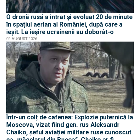
O dronă rusă a intrat și evoluat 20 de minute
în spațiul aerian al României, după care a
ieșit. La ieșire ucrainenii au doborât-o
02 AUGUST 2026
Într-un colț de cafenea: Explozie puternică la
Moscova, vizat fiind gen. rus Aleksandr
Chaiko, șeful aviației militare ruse cunoscut
ca „măcelarul din Bucea”. Chaiko ar fi