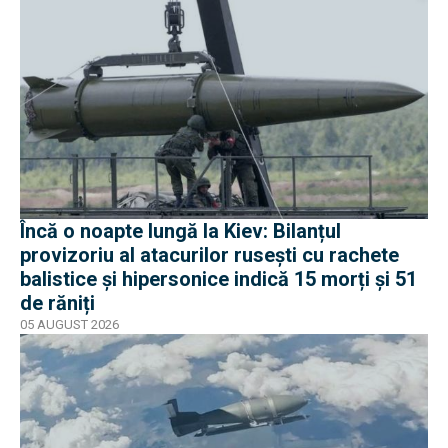
Încă o noapte lungă la Kiev: Bilanțul
provizoriu al atacurilor rusești cu rachete
balistice și hipersonice indică 15 morți și 51
de răniți
05 AUGUST 2026