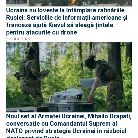
Ucraina nu lovește la întâmplare rafinăriile
Rusiei: Serviciile de informații americane și
franceze ajută Kievul să aleagă țintele
pentru atacurile cu drone
29 IULIE 2026
Noul șef al Armatei Ucrainei, Mihailo Drapati,
conversație cu Comandantul Suprem al
NATO privind strategia Ucrainei în războiul