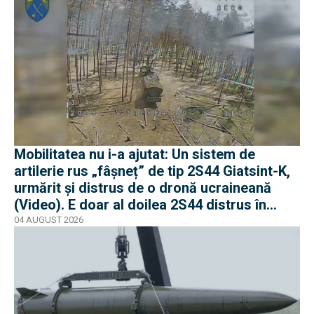
Mobilitatea nu i-a ajutat: Un sistem de
artilerie rus „fâșneț” de tip 2S44 Giatsint-K,
urmărit și distrus de o dronă ucraineană
(Video). E doar al doilea 2S44 distrus în
război
04 AUGUST 2026