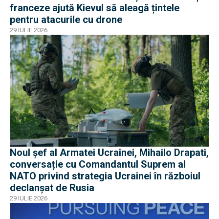
franceze ajută Kievul să aleagă țintele
pentru atacurile cu drone
29 IULIE 2026
Noul șef al Armatei Ucrainei, Mihailo Drapati,
conversație cu Comandantul Suprem al
NATO privind strategia Ucrainei în războiul
declanșat de Rusia
29 IULIE 2026