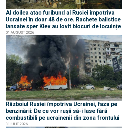
Al doilea atac furibund al Rusiei împotriva
Ucrainei în doar 48 de ore. Rachete balistice
lansate sper Kiev au lovit blocuri de locuințe
01 AUGUST 2026
Războiul Rusiei împotriva Ucrainei, faza pe
benzinării: De ce vor rușii să-i lase fără
combustibili pe ucrainenii din zona frontului
31 IULIE 2026