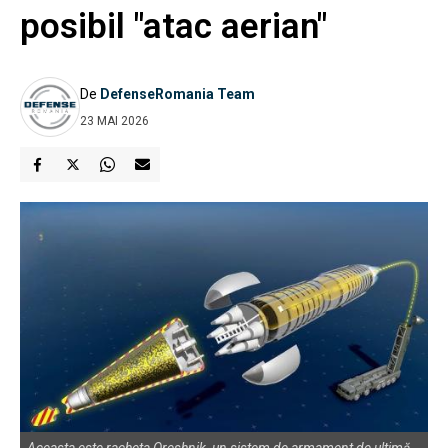
posibil "atac aerian"
De
DefenseRomania Team
23 MAI 2026
Aceasta este racheta Oreshnik, un sistem de armament de ultimă