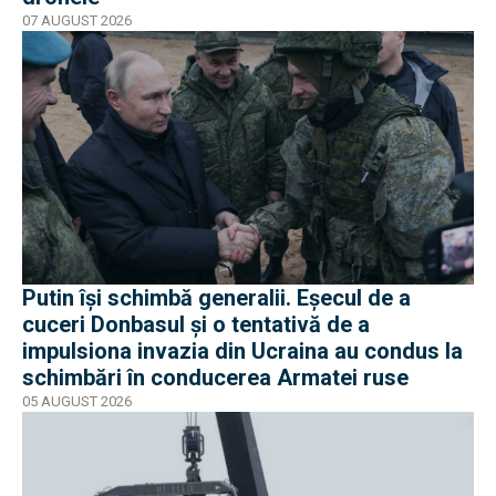
07 AUGUST 2026
Putin își schimbă generalii. Eșecul de a
cuceri Donbasul și o tentativă de a
impulsiona invazia din Ucraina au condus la
schimbări în conducerea Armatei ruse
05 AUGUST 2026