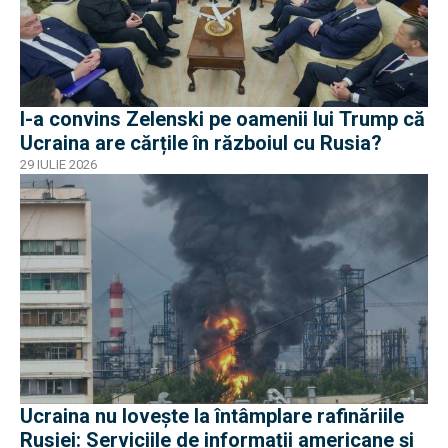
I-a convins Zelenski pe oamenii lui Trump că
Ucraina are cărțile în războiul cu Rusia?
29 IULIE 2026
Ucraina nu lovește la întâmplare rafinăriile
Rusiei: Serviciile de informații americane și