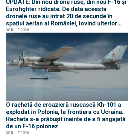
UPDATE: Din nou drone ruse, din nou F-16 și
Eurofighter ridicate. De data aceasta
dronele ruse au intrat 20 de secunde în
spațiul aerian al României, lovind ulterior
Ucraina
30 IULIE 2026
O rachetă de croazieră rusească Kh-101 a
explodat în Polonia, la frontiera cu Ucraina.
Racheta s-a prăbușit înainte de a fi angajată
de un F-16 polonez
30 IULIE 2026