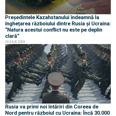
Președintele Kazahstanului îndeamnă la
înghețarea războiului dintre Rusia și Ucraina:
“Natura acestui conflict nu este pe deplin
clară”
26 IULIE 2026
Rusia va primi noi întăriri din Coreea de
Nord pentru războiul cu Ucraina: Încă 30.000