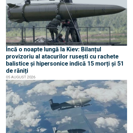
Încă o noapte lungă la Kiev: Bilanțul
provizoriu al atacurilor rusești cu rachete
balistice și hipersonice indică 15 morți și 51
de răniți
05 AUGUST 2026