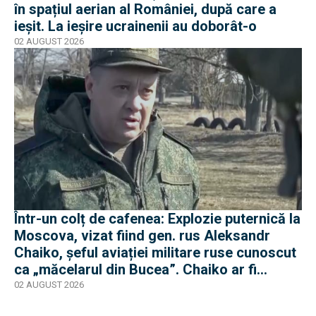
în spațiul aerian al României, după care a
ieșit. La ieșire ucrainenii au doborât-o
02 AUGUST 2026
Într-un colț de cafenea: Explozie puternică la
Moscova, vizat fiind gen. rus Aleksandr
Chaiko, șeful aviației militare ruse cunoscut
ca „măcelarul din Bucea”. Chaiko ar fi
supraviețuit
02 AUGUST 2026