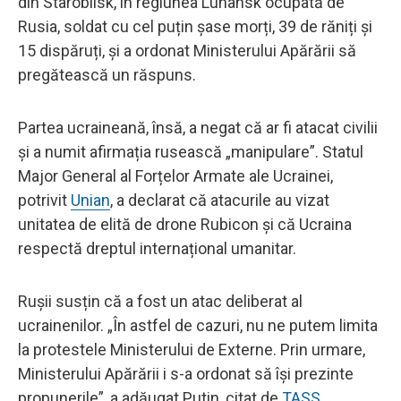
din Starobilsk, în regiunea Luhansk ocupată de
Rusia, soldat cu cel puțin șase morți, 39 de răniți și
15 dispăruți, și a ordonat Ministerului Apărării să
pregătească un răspuns.
Partea ucraineană, însă, a negat că ar fi atacat civilii
și a numit afirmația rusească „manipulare”. Statul
Major General al Forțelor Armate ale Ucrainei,
potrivit
Unian
, a declarat că atacurile au vizat
unitatea de elită de drone Rubicon și că Ucraina
respectă dreptul internațional umanitar.
Rușii susțin că a fost un atac deliberat al
ucrainenilor. „În astfel de cazuri, nu ne putem limita
la protestele Ministerului de Externe. Prin urmare,
Ministerului Apărării i s-a ordonat să își prezinte
propunerile”, a adăugat Putin, citat de
TASS
.