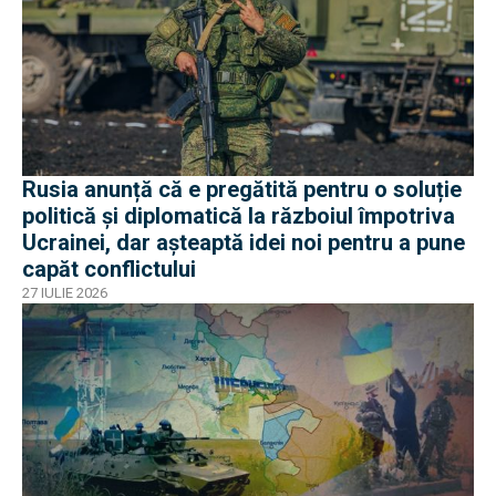
Rusia anunță că e pregătită pentru o soluție
politică și diplomatică la războiul împotriva
Ucrainei, dar așteaptă idei noi pentru a pune
capăt conflictului
27 IULIE 2026