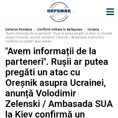
Defense România
›
Conflicte militare în defășurare
›
Ucraina
›
"Avem informații de la parteneri". Rușii ar putea pregăti un atac cu Oreșnik
asupra Ucrainei, anunță Volodimir Zelenski / Ambasada SUA la Kiev
confirmă un posibil "atac aerian"
"Avem informații de la
parteneri". Rușii ar putea
pregăti un atac cu
Oreșnik asupra Ucrainei,
anunță Volodimir
Zelenski / Ambasada SUA
la Kiev confirmă un