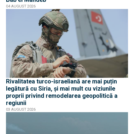
04 AUGUST 2026
Rivalitatea turco-israeliană are mai puțin
legătură cu Siria, și mai mult cu viziunile
proprii privind remodelarea geopolitică a
regiunii
03 AUGUST 2026