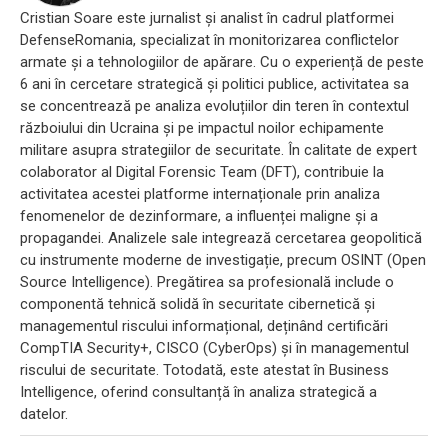
Cristian Soare este jurnalist și analist în cadrul platformei
DefenseRomania, specializat în monitorizarea conflictelor
armate și a tehnologiilor de apărare. Cu o experiență de peste
6 ani în cercetare strategică și politici publice, activitatea sa
se concentrează pe analiza evoluțiilor din teren în contextul
războiului din Ucraina și pe impactul noilor echipamente
militare asupra strategiilor de securitate. În calitate de expert
colaborator al Digital Forensic Team (DFT), contribuie la
activitatea acestei platforme internaționale prin analiza
fenomenelor de dezinformare, a influenței maligne și a
propagandei. Analizele sale integrează cercetarea geopolitică
cu instrumente moderne de investigație, precum OSINT (Open
Source Intelligence). Pregătirea sa profesională include o
componentă tehnică solidă în securitate cibernetică și
managementul riscului informațional, deținând certificări
CompTIA Security+, CISCO (CyberOps) și în managementul
riscului de securitate. Totodată, este atestat în Business
Intelligence, oferind consultanță în analiza strategică a
datelor.