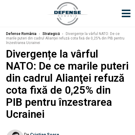
Defense România
›
Strategică
›
Divergențe la vârful NATO: De ce
marile puteri din cadrul Alianţei refuză cota fixă de 0,25% din PIB pentru
înzestrarea Ucrainei
Divergențe la vârful
NATO: De ce marile puteri
din cadrul Alianţei refuză
cota fixă de 0,25% din
PIB pentru înzestrarea
Ucrainei
De
Cristian Soare