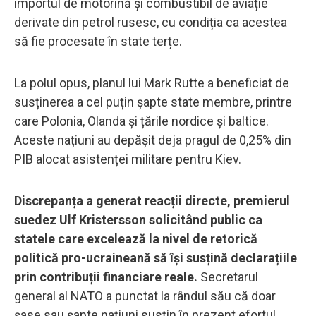
importul de motorină și combustibil de aviație
derivate din petrol rusesc, cu condiția ca acestea
să fie procesate în state terțe.
La polul opus, planul lui Mark Rutte a beneficiat de
susținerea a cel puțin șapte state membre, printre
care Polonia, Olanda și țările nordice și baltice.
Aceste națiuni au depășit deja pragul de 0,25% din
PIB alocat asistenței militare pentru Kiev.
Discrepanța a generat reacții directe, premierul
suedez Ulf Kristersson solicitând public ca
statele care excelează la nivel de retorică
politică pro-ucraineană să își susțină declarațiile
prin contribuții financiare reale.
Secretarul
general al NATO a punctat la rândul său că doar
șase sau șapte națiuni susțin în prezent efortul