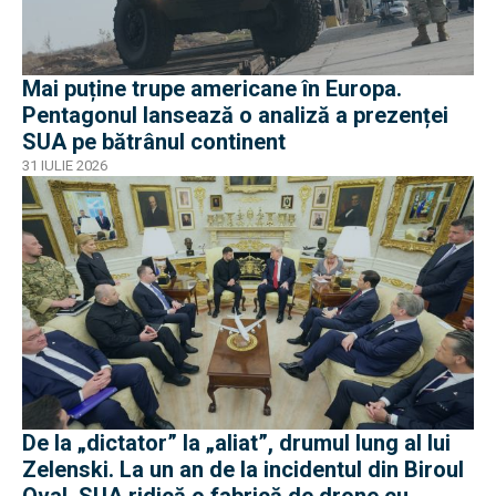
Mai puține trupe americane în Europa.
Pentagonul lansează o analiză a prezenței
SUA pe bătrânul continent
31 IULIE 2026
De la „dictator” la „aliat”, drumul lung al lui
Zelenski. La un an de la incidentul din Biroul