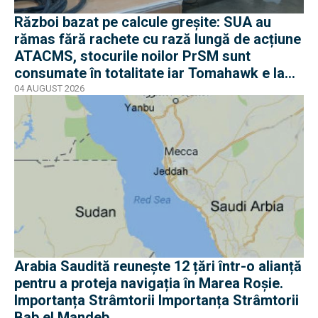
Război bazat pe calcule greșite: SUA au
rămas fără rachete cu rază lungă de acțiune
ATACMS, stocurile noilor PrSM sunt
consumate în totalitate iar Tomahawk e la
jumătate
04 AUGUST 2026
Arabia Saudită reunește 12 țări într-o alianță
pentru a proteja navigația în Marea Roșie.
Importanța Strâmtorii Importanța Strâmtorii
Bab el Mandeb