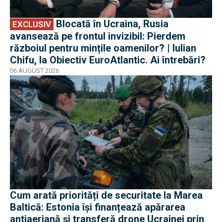
Blocată în Ucraina, Rusia
EXCLUSIV
avansează pe frontul invizibil: Pierdem
războiul pentru mințile oamenilor? | Iulian
Chifu, la Obiectiv EuroAtlantic. Ai întrebări?
06 AUGUST 2026
Cum arată priorități de securitate la Marea
Baltică: Estonia își finanțează apărarea
antiaeriană și transferă drone Ucrainei prin