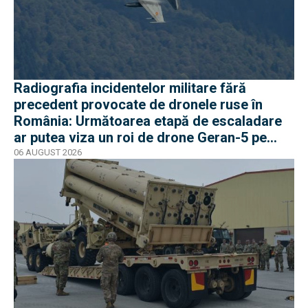
Radiografia incidentelor militare fără
precedent provocate de dronele ruse în
România: Următoarea etapă de escaladare
ar putea viza un roi de drone Geran-5 pe
direcția Galați-Reni
06 AUGUST 2026