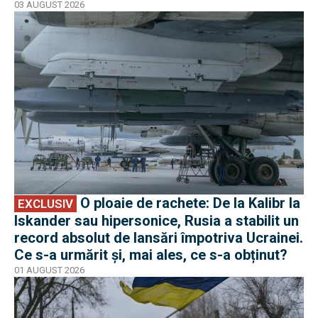
03 AUGUST 2026
EXCLUSIV
O ploaie de rachete: De la Kalibr la
EXCLUSIV
Iskander sau hipersonice, Rusia a stabilit un
record absolut de lansări împotriva Ucrainei.
Ce s-a urmărit și, mai ales, ce s-a obținut?
01 AUGUST 2026