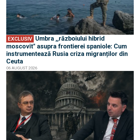
Umbra ,,războiului hibrid
EXCLUSIV
moscovit'' asupra frontierei spaniole: Cum
instrumentează Rusia criza migranților din
Ceuta
06 AUGUST 2026
EXCLUSIV