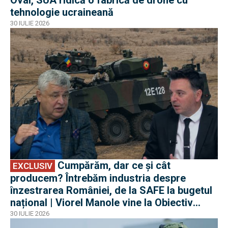
Oval, SUA ridică o fabrică de drone cu
tehnologie ucraineană
30 IULIE 2026
EXCLUSIV
Cumpărăm, dar ce și cât
EXCLUSIV
producem? Întrebăm industria despre
înzestrarea României, de la SAFE la bugetul
național | Viorel Manole vine la Obiectiv
EuroAtlantic la DefenseRomania
30 IULIE 2026
EXCLUSIV