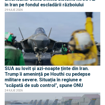
în Iran pe fondul escladării războiului
29 IULIE 2026
SUA au lovit și azi-noapte ținte din Iran.
Trump îi amenință pe Houthi cu pedepse
militare severe. Situația în regiune e
"scăpată de sub control", spune ONU
24 IULIE 2026