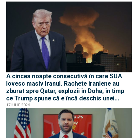
A cincea noapte consecutivă în care SUA
lovesc masiv Iranul. Rachete iraniene au
zburat spre Qatar, explozii în Doha, în timp
ce Trump spune că e încă deschis unei
soluții diplomatice
17 IULIE 2026