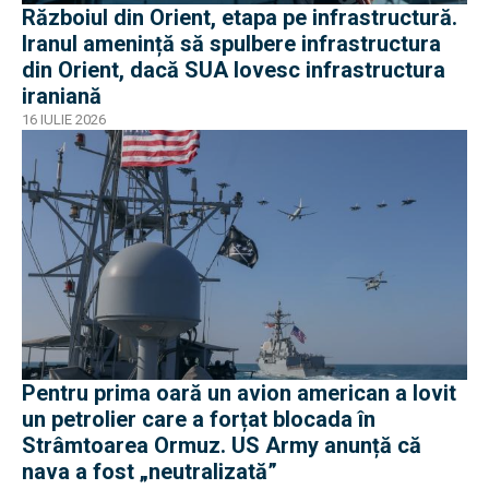
Războiul din Orient, etapa pe infrastructură.
Iranul amenință să spulbere infrastructura
din Orient, dacă SUA lovesc infrastructura
iraniană
16 IULIE 2026
Pentru prima oară un avion american a lovit
un petrolier care a forțat blocada în
Strâmtoarea Ormuz. US Army anunță că
nava a fost „neutralizată”