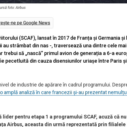
ursă foto: Airbus
rește-ne pe Google News
viitorului (SCAF), lansat în 2017 de Franța și Germania și 
i au strâmbat din nas -, traversează una dintre cele mai 
r trebui să „nască” primul avion de generația a 6-a eur
ie pecetluită din cauza disensiunilor uriașe între Paris și
nivel de industrie de apărare în cadrul programului. Despr
-o amplă analiză în care francezii și-au prezentat nemulțu
lider pentru etapa 1 a programului SCAF, acuză că nu
 fața Airbus, aceasta din urmă reprezentată prin filiale