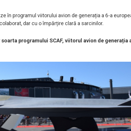
eze în programul viitorului avion de generația a 6-a europ
aborat, dar cu o împărțire clară a sarcinilor.
 soarta programului SCAF, viitorul avion de generația 