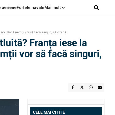
e aeriene
Forțele navale
Mai mult
noi. Dacă nemții vor să facă singuri, să o facă
luită? Franța iese la
ții vor să facă singuri,
CELE MAI CITITE