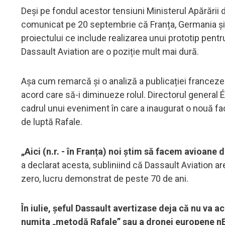
Deși pe fondul acestor tensiuni Ministerul Apărării d
comunicat pe 20 septembrie că Franța, Germania și 
proiectului ce include realizarea unui prototip pent
Dassault Aviation are o poziție mult mai dură.
Așa cum remarcă și o analiză a publicației franceze
acord care să-i diminueze rolul. Directorul general É
cadrul unui eveniment în care a inaugurat o nouă fac
de luptă Rafale.
„Aici (n.r. - în Franța) noi știm să facem avioane 
a declarat acesta, subliniind că Dassault Aviation a
zero, lucru demonstrat de peste 70 de ani.
În iulie, șeful Dassault avertizase deja că nu va
numita „metodă Rafale” sau a dronei europene 