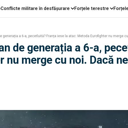
o
Conflicte militare în desfășurare
Forțele terestre
Forțel
 generația a 6-a, pecetluită? Franța iese la atac: Metoda Eurofighter nu merge cu 
n de generația a 6-a, pecet
 nu merge cu noi. Dacă nem