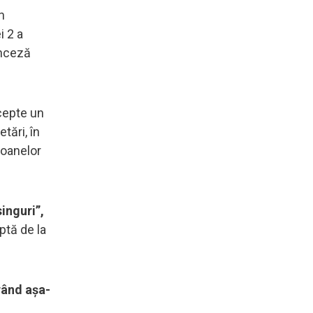
n
i 2 a
anceză
cepte un
tări, în
ioanelor
singuri”,
ptă de la
rând așa-