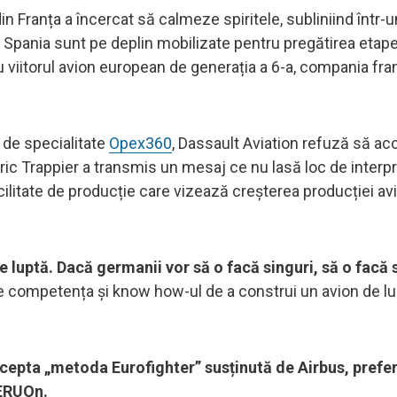
in Franța a încercat să calmeze spiritele, subliniind într-u
Spania sunt pe deplin mobilizate pentru pregătirea etape
ru viitorul avion european de generația a 6-a, compania fr
 de specialitate
Opex360
, Dassault Aviation refuză să ac
ric Trappier a transmis un mesaj ce nu lasă loc de interpre
ilitate de producție care vizează creșterea producției av
de luptă. Dacă germanii vor să o facă singuri, să o facă 
re competența și know how-ul de a construi un avion de lu
 accepta „metoda Eurofighter” susținută de Airbus, prefe
nERUOn.