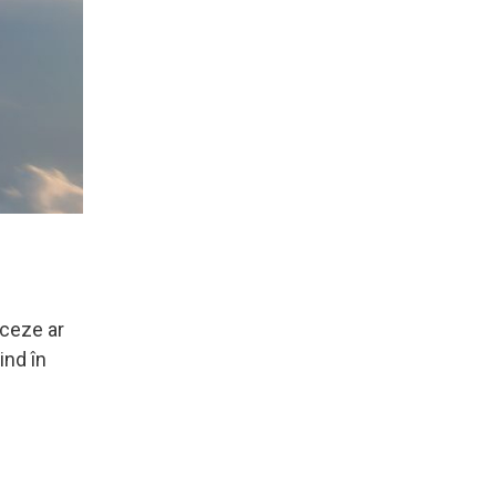
nceze ar
ind în