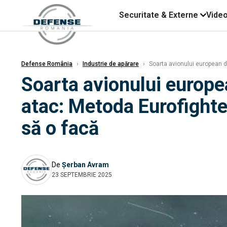
Securitate & Externe
Vide
Defense România
›
Industrie de apărare
›
Soarta avionului european de
Soarta avionului europea
atac: Metoda Eurofighter
să o facă
De
Șerban Avram
23 SEPTEMBRIE 2025