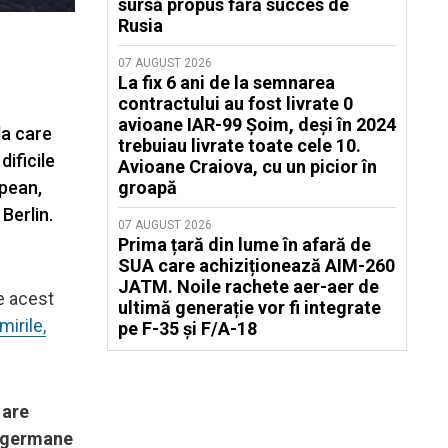
sursă propus fără succes de
Rusia
07 AUGUST 2026
La fix 6 ani de la semnarea
contractului au fost livrate 0
avioane IAR-99 Șoim, deși în 2024
la care
trebuiau livrate toate cele 10.
dificile
Avioane Craiova, cu un picior în
opean,
groapă
 Berlin.
07 AUGUST 2026
Prima țară din lume în afară de
SUA care achiziționează AIM-260
JATM. Noile rachete aer-aer de
e acest
ultimă generație vor fi integrate
mirile,
pe F-35 și F/A-18
 are
le germane