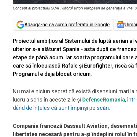
Concept al proiectului SCAF, viitorul avion european de generația a VI-a. S
Adaugă-ne ca sursă preferată în Google
Urmă
Proiectul ambițios al Sistemului de luptă aerian al 
ulterior s-a alăturat Spania - asta după ce francezi
etape de până acum. Iar soarta programului care a
care să înlocuiască Rafale și Eurofighter, riscă să f
Programul e deja blocat oricum.
Nu mai e niciun secret că există disensiuni mari la 
lucru a scris în aceste zile și
DefenseRomania
,
într
dând de înțeles că sunt împinși pe scări
.
Compania franceză Dassault Aviation, desemnată 
libertatea necesară pentru a-și îndeplini rolul în