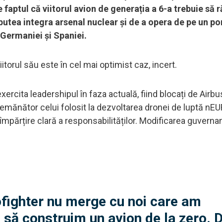
e faptul că viitorul avion de generația a 6-a trebuie să
putea integra arsenal nuclear și de a opera de pe un po
Germaniei și Spaniei.
iitorul său este în cel mai optimist caz, incert.
exercita leadershipul în faza actuală, fiind blocați de Airbu
semănător celui folosit la dezvoltarea dronei de luptă nE
împărțire clară a responsabilităților. Modificarea guverna
ofighter nu merge cu noi care am
 să construim un avion de la zero. 