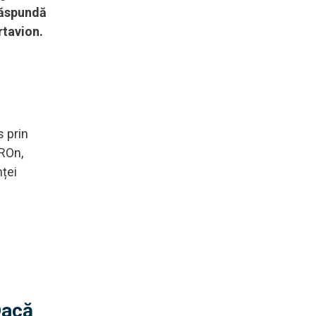
 răspundă
rtavion.
s prin
UROn,
nței
Dacă