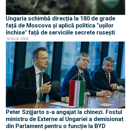
Ungaria schimbă direcția la 180 de grade
față de Moscova și aplică politica "ușilor
închise" față de serviciile secrete rusești
16 IULIE 2026
Peter Szijjarto s-a angajat la chinezi. Fostul
ministru de Externe al Ungariei a demisionat
din Parlament pentru o funcție la BYD