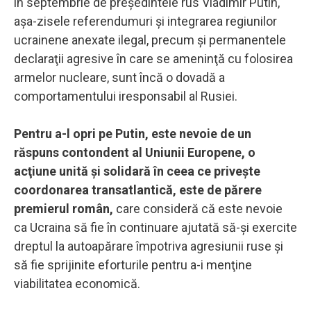
în septembrie de preşedintele rus Vladimir Putin,
aşa-zisele referendumuri şi integrarea regiunilor
ucrainene anexate ilegal, precum şi permanentele
declaraţii agresive în care se ameninţă cu folosirea
armelor nucleare, sunt încă o dovadă a
comportamentului iresponsabil al Rusiei.
Pentru a-l opri pe Putin, este nevoie de un
răspuns contondent al Uniunii Europene, o
acţiune unită şi solidară în ceea ce priveşte
coordonarea transatlantică, este de părere
premierul român,
care consideră că este nevoie
ca Ucraina să fie în continuare ajutată să-şi exercite
dreptul la autoapărare împotriva agresiunii ruse şi
să fie sprijinite eforturile pentru a-i menţine
viabilitatea economică.