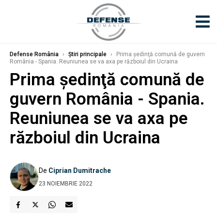
Defense România
›
Știri principale
›
Prima şedinţă comună de guvern
România - Spania. Reuniunea se va axa pe războiul din Ucraina
Prima şedinţă comună de
guvern România - Spania.
Reuniunea se va axa pe
războiul din Ucraina
De
Ciprian Dumitrache
23 NOIEMBRIE 2022