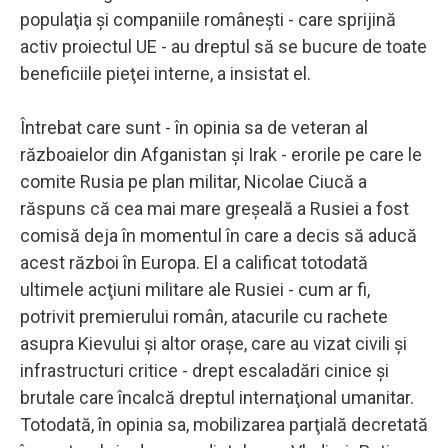
populaţia şi companiile româneşti - care sprijină
activ proiectul UE - au dreptul să se bucure de toate
beneficiile pieţei interne, a insistat el.
Întrebat care sunt - în opinia sa de veteran al
războaielor din Afganistan şi Irak - erorile pe care le
comite Rusia pe plan militar, Nicolae Ciucă a
răspuns că cea mai mare greşeală a Rusiei a fost
comisă deja în momentul în care a decis să aducă
acest război în Europa. El a calificat totodată
ultimele acţiuni militare ale Rusiei - cum ar fi,
potrivit premierului român, atacurile cu rachete
asupra Kievului şi altor oraşe, care au vizat civili şi
infrastructuri critice - drept escaladări cinice şi
brutale care încalcă dreptul internaţional umanitar.
Totodată, în opinia sa, mobilizarea parţială decretată