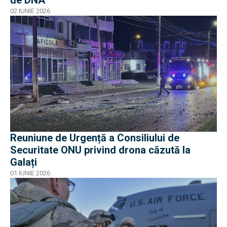
02 IUNIE 2026
Reuniune de Urgență a Consiliului de
Securitate ONU privind drona căzută la
Galați
01 IUNIE 2026