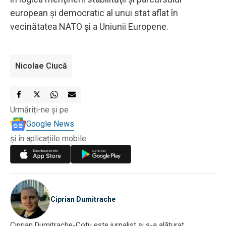
european şi democratic al unui stat aflat în
vecinătatea NATO şi a Uniunii Europene.
Nicolae Ciucă
Urmăriți-ne și pe
Google News
și în aplicațiile mobile
Ciprian Dumitrache
Ciprian Dumitrache-Cotu este jurnalist și s-a alăturat