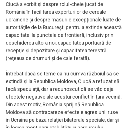
Ciucă a vorbit şi despre rolul-cheie jucat de
România în facilitarea exporturilor de cereale
ucrainene şi despre măsurile excepţionale luate de
autorităţile de la Bucureşti pentru a extinde această
capacitate: la punctele de frontieră, inclusiv prin
deschiderea altora noi, capacitatea portuară de
recepţie şi depozitare şi capacitatea terestră
(reţeaua de drumuri şi de cale ferată).
Întrebat dacă se teme ca nu cumva războiul să se
extindă şi la Republica Moldova, Ciucă a refuzat să
facă speculaţii, dar a recunoscut că se văd deja
efectele negative ale acestui conflict în ţara vecină.
Din acest motiv, România sprijină Republica
Moldova să contracareze efectele agresiunii ruse
în Ucraina pe baza relaţiei bilaterale speciale, dar şi
în logica menţinerii stabilităţii şi parcursului