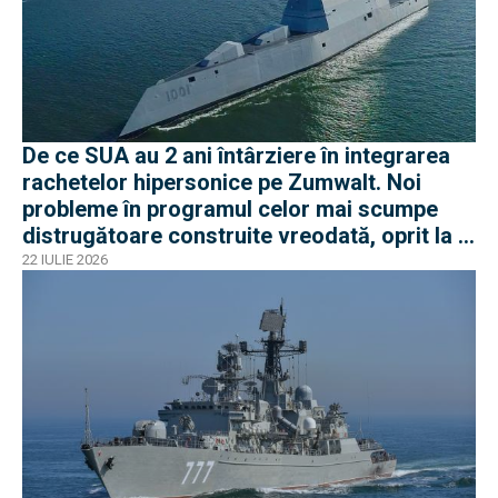
De ce SUA au 2 ani întârziere în integrarea
rachetelor hipersonice pe Zumwalt. Noi
probleme în programul celor mai scumpe
distrugătoare construite vreodată, oprit la 3
nave
22 IULIE 2026