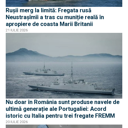
Rușii merg la limită: Fregata rusă
Neustrașîmîi a tras cu muniție reală în
apropiere de coasta Marii Britanii
21 IULIE 2026
Nu doar în România sunt produse navele de
ultimă generație ale Portugaliei: Acord
istoric cu Italia pentru trei fregate FREMM
20 IULIE 2026