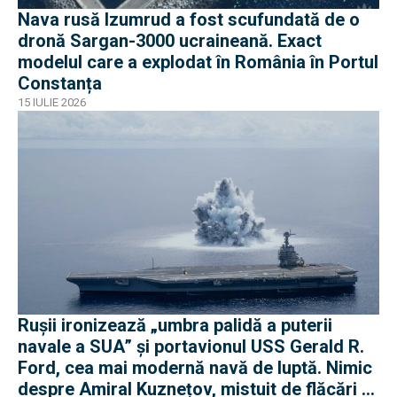
Nava rusă Izumrud a fost scufundată de o
dronă Sargan-3000 ucraineană. Exact
modelul care a explodat în România în Portul
Constanța
15 IULIE 2026
Rușii ironizează „umbra palidă a puterii
navale a SUA” și portavionul USS Gerald R.
Ford, cea mai modernă navă de luptă. Nimic
despre Amiral Kuznețov, mistuit de flăcări și