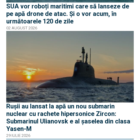
SUA vor roboți maritimi care să lanseze de
pe apă drone de atac. Și o vor acum, în
următoarele 120 de zile
02 AUGUST 2026
Rușii au lansat la apă un nou submarin
nuclear cu rachete hipersonice Zircon:
Submarinul Ulianovsk e al șaselea din clasa
Yasen-M
29 IULIE 2026