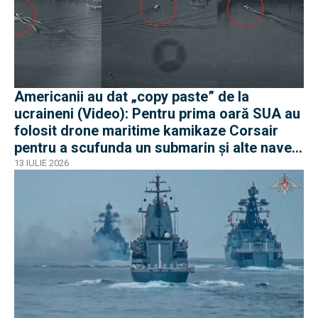
Americanii au dat „copy paste” de la
ucraineni (Video): Pentru prima oară SUA au
folosit drone maritime kamikaze Corsair
pentru a scufunda un submarin și alte nave
iraniene
13 IULIE 2026