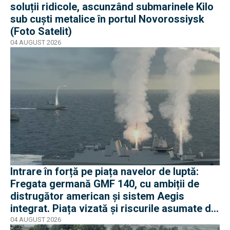
soluții ridicole, ascunzând submarinele Kilo
sub cuști metalice în portul Novorossiysk
(Foto Satelit)
04 AUGUST 2026
Intrare în forță pe piața navelor de luptă:
Fregata germană GMF 140, cu ambiții de
distrugător american și sistem Aegis
integrat. Piața vizată și riscurile asumate de
Rheinmetall
04 AUGUST 2026