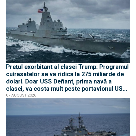
Prețul exorbitant al clasei Trump: Programul
cuirasatelor se va ridica la 275 miliarde de
dolari. Doar USS Defiant, prima navă a
clasei, va costa mult peste portavionul USS
Gerald R. Ford
07 AUGUST 2026