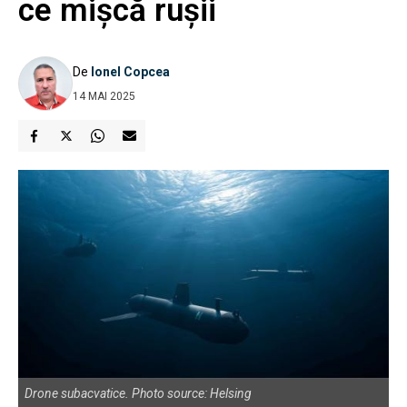
ce mișcă rușii
De
Ionel Copcea
14 MAI 2025
Drone subacvatice. Photo source: Helsing