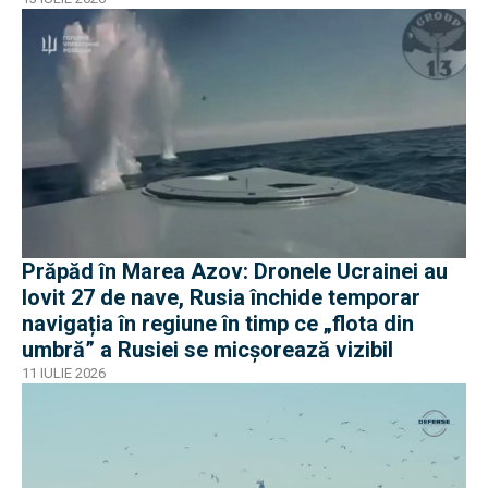
Prăpăd în Marea Azov: Dronele Ucrainei au
lovit 27 de nave, Rusia închide temporar
navigația în regiune în timp ce „flota din
umbră” a Rusiei se micșorează vizibil
11 IULIE 2026