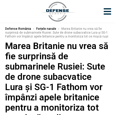
Defense România
›
Forțele navale
›
Marea Britanie nu vrea să fie
surprinsă de submarinele Rusiei: Sute de drone subacvatice Lura și SG-1
Fathom vor împânzi apele britanice pentru a monitoriza tot ce mișcă rușii
Marea Britanie nu vrea să
fie surprinsă de
submarinele Rusiei: Sute
de drone subacvatice
Lura și SG-1 Fathom vor
împânzi apele britanice
pentru a monitoriza tot