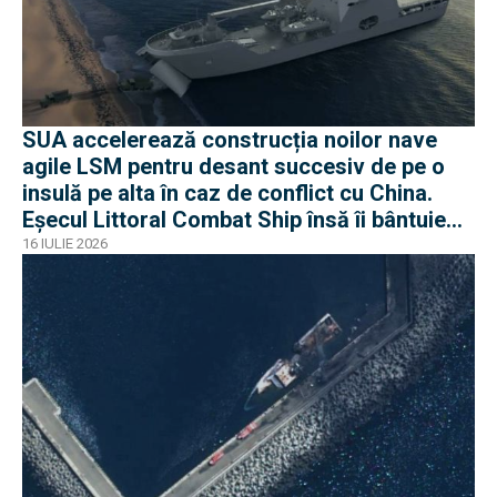
SUA accelerează construcția noilor nave
agile LSM pentru desant succesiv de pe o
insulă pe alta în caz de conflict cu China.
Eșecul Littoral Combat Ship însă îi bântuie
pe americani
16 IULIE 2026