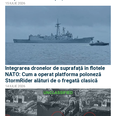
ruginit la cheu
15 IULIE 2026
Integrarea dronelor de suprafață în flotele
NATO: Cum a operat platforma poloneză
StormRider alături de o fregată clasică
14 IULIE 2026