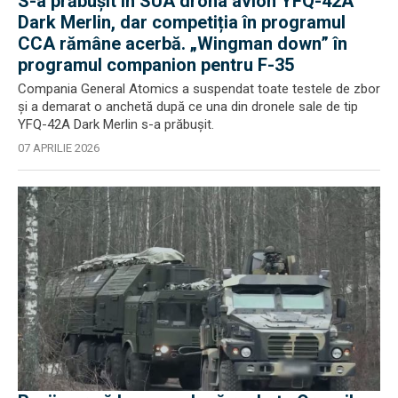
S-a prăbușit în SUA drona avion YFQ-42A
Dark Merlin, dar competiția în programul
CCA rămâne acerbă. „Wingman down” în
programul companion pentru F-35
Compania General Atomics a suspendat toate testele de zbor
și a demarat o anchetă după ce una din dronele sale de tip
YFQ-42A Dark Merlin s-a prăbușit.
07 APRILIE 2026