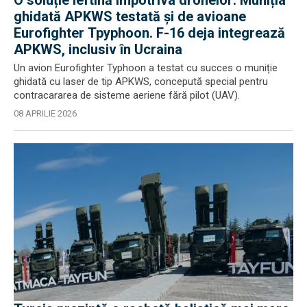
O soluție ieftină împotriva dronelor: Muniția
ghidată APKWS testată și de avioane
Eurofighter Tpyphoon. F-16 deja integrează
APKWS, inclusiv în Ucraina
Un avion Eurofighter Typhoon a testat cu succes o muniție
ghidată cu laser de tip APKWS, concepută special pentru
contracararea de sisteme aeriene fără pilot (UAV).
08 APRILIE 2026