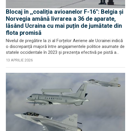
Blocaj în ,,coaliția avioanelor F-16'': Belgia și
Norvegia amână livrarea a 36 de aparate,
lăsând Ucraina cu mai puțin de jumătate din
flota promisă
Nivelul de pregătire la zi al Forțelor Aeriene ale Ucrainei indică
o discrepanță majoră între angajamentele politice asumate de
statele occidentale în 2023 și prezența efectivă pe pistă a...
13 APRILIE 2026