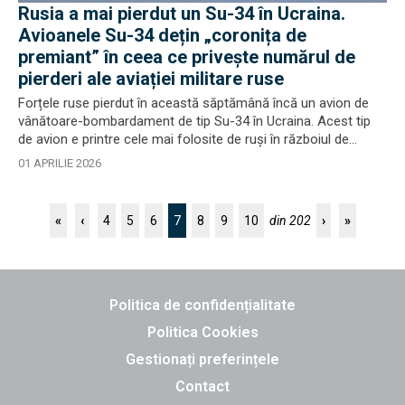
Rusia a mai pierdut un Su-34 în Ucraina.
Avioanele Su-34 dețin „coronița de
premiant” în ceea ce privește numărul de
pierderi ale aviației militare ruse
Forțele ruse pierdut în această săptămână încă un avion de
vânătoare-bombardament de tip Su-34 în Ucraina. Acest tip
de avion e printre cele mai folosite de ruși în războiul de...
01 APRILIE 2026
7
«
‹
4
5
6
8
9
10
din 202
›
»
Politica de confidențialitate
Politica Cookies
Gestionați preferințele
Contact