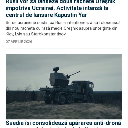
Rușii vor să lanseze două rachete Oreșnik
împotriva Ucrainei. Activitate intensă la
centrul de lansare Kapustin Yar
Surse ucrainene susțin că Rusia intenționează să folosească
din nou racheta cu rază medie Oreșnik asupra unor ținte din
Kiev, Lviv sau Starokonstantinov.
07 APRILIE 2026
Suedia își consolidează apărarea anti-dronă