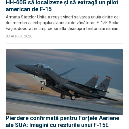
HH-60G să localizeze și să extragă un pilot
american de F-15
Armata Statelor Unite a reușit vineri salvarea unuia dintre cei
doi membri ai echipajului avionului de vânătoare F-15E Strike
Eagle, doborât in timp ce se afla deasupra teritoriului iranian....
03 APRILIE 2026
Pierdere confirmată pentru Forțele Aeriene
ale SUA: Imagini cu resturile unui F-15E