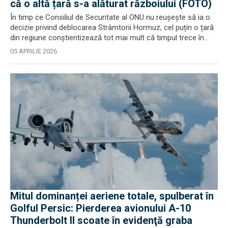
că o altă țară s-a alăturat războiului (FOTO)
În timp ce Consiliul de Securitate al ONU nu reușește să ia o
decizie privind deblocarea Strâmtorii Hormuz, cel puțin o țară
din regiune conștientizează tot mai mult că timpul trece în...
05 APRILIE 2026
Mitul dominanței aeriene totale, spulberat în
Golful Persic: Pierderea avionului A-10
Thunderbolt II scoate în evidenţă graba