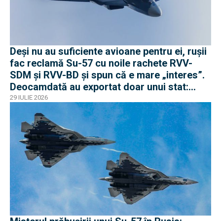
Deși nu au suficiente avioane pentru ei, rușii
fac reclamă Su-57 cu noile rachete RVV-
SDM și RVV-BD și spun că e mare „interes”.
Deocamdată au exportat doar unui stat:
Algeria
29 IULIE 2026