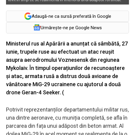
Adaugă-ne ca sursă preferată în Google
Urmărește-ne pe Google News
Ministerul rus al Apărării a anunțat că sâmbătă, 27
iunie, trupele ruse au efectuat un atac reușit
asupra aerodromului Voznesensk din regiunea
Mykolaiv. În timpul operațiunilor de recunoaștere
și atac, armata rusă a distrus două avioane de
vânătoare MiG-29 ucrainene cu ajutorul a două
drone Geran-4 Seeker. (
Potrivit reprezentanților departamentului militar rus,
una dintre aeronave, cu muniția completă, se afla în
parcarea din fața unui adăpost din beton armat. Al
doilea MiG-29 în acel moment se realimenta de la o