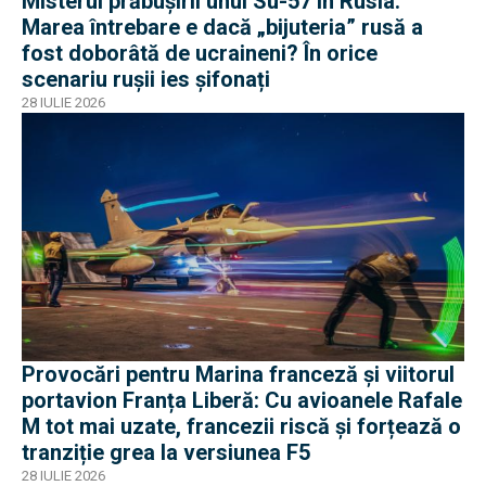
Misterul prăbușirii unui Su-57 în Rusia:
Marea întrebare e dacă „bijuteria” rusă a
fost doborâtă de ucraineni? În orice
scenariu rușii ies șifonați
28 IULIE 2026
Provocări pentru Marina franceză și viitorul
portavion Franța Liberă: Cu avioanele Rafale
M tot mai uzate, francezii riscă și forțează o
tranziție grea la versiunea F5
28 IULIE 2026