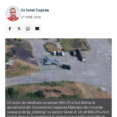
De
Ionel Copcea
27 IUNIE 2026
Un avion de vânătoare ucrainean MiG-29 a fost distrus la
aerodromul din Voznesensk (regiunea Mykolaiv) de o muniție
rusească de tip „loitering” cu senzor Geran-4. Un alt MiG-29 a fost
lovit în timp ce se realimenta în interiorul unui adăpost fortificat.