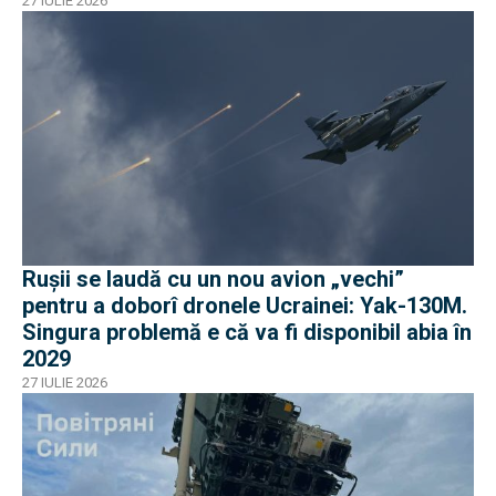
27 IULIE 2026
Rușii se laudă cu un nou avion „vechi”
pentru a doborî dronele Ucrainei: Yak-130M.
Singura problemă e că va fi disponibil abia în
2029
27 IULIE 2026