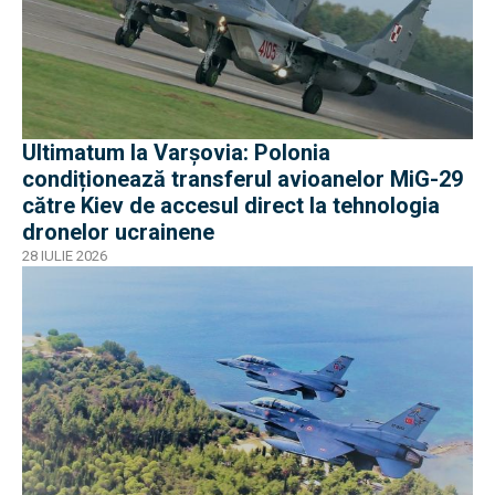
Ultimatum la Varșovia: Polonia
condiționează transferul avioanelor MiG-29
către Kiev de accesul direct la tehnologia
dronelor ucrainene
28 IULIE 2026