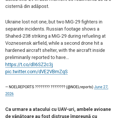
cisternă din adăpost.
Ukraine lost not one, but two MiG-29 fighters in
separate incidents. Russian footage shows a
Shahed-238 striking a MiG-29 during refueling at
Voznesensk airfield, while a second drone hit a
hardened aircraft shelter, with the aircraft inside
preliminarily reported to have…
https://t.co/dlI6SZ2c3j
pic.twitter.com/dVE2VBmZqS
— NOELREPORTS ???????? ???????? (@NOELreports)
June 27,
2026
Ca urmare a atacului cu UAV-uri, ambele avioane
de vânătoare au fost distruse împreună cu