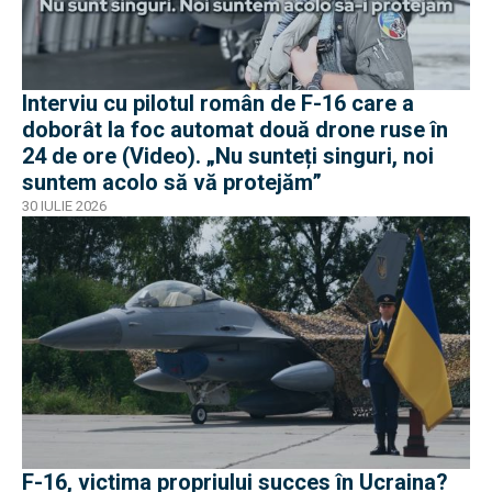
Interviu cu pilotul român de F-16 care a
doborât la foc automat două drone ruse în
24 de ore (Video). „Nu sunteți singuri, noi
suntem acolo să vă protejăm”
30 IULIE 2026
F-16, victima propriului succes în Ucraina?