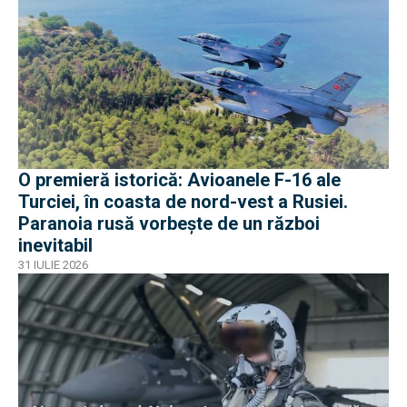
O premieră istorică: Avioanele F-16 ale
Turciei, în coasta de nord-vest a Rusiei.
Paranoia rusă vorbește de un război
inevitabil
31 IULIE 2026