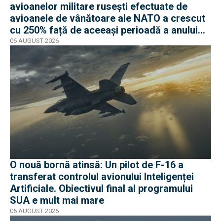
avioanelor militare rusești efectuate de
avioanele de vânătoare ale NATO a crescut
cu 250% față de aceeași perioadă a anului
trecut
06 AUGUST 2026
O nouă bornă atinsă: Un pilot de F-16 a
transferat controlul avionului Inteligenței
Artificiale. Obiectivul final al programului
SUA e mult mai mare
06 AUGUST 2026