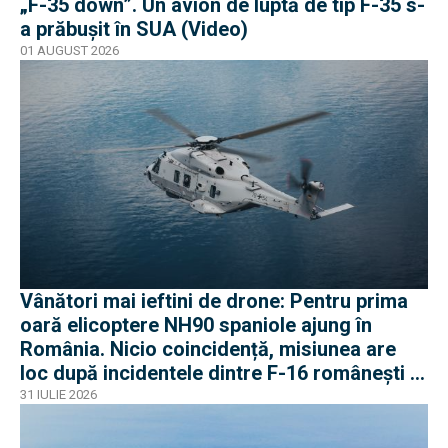
„F-35 down”. Un avion de luptă de tip F-35 s-
a prăbușit în SUA (Video)
01 AUGUST 2026
Vânători mai ieftini de drone: Pentru prima
oară elicoptere NH90 spaniole ajung în
România. Nicio coincidență, misiunea are
loc după incidentele dintre F-16 românești și
dronele ruse
31 IULIE 2026