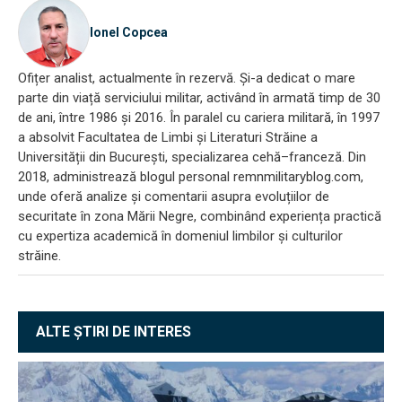
Ionel Copcea
Ofițer analist, actualmente în rezervă. Și-a dedicat o mare
parte din viață serviciului militar, activând în armată timp de 30
de ani, între 1986 și 2016. În paralel cu cariera militară, în 1997
a absolvit Facultatea de Limbi și Literaturi Străine a
Universității din București, specializarea cehă–franceză. Din
2018, administrează blogul personal remnmilitaryblog.com,
unde oferă analize și comentarii asupra evoluțiilor de
securitate în zona Mării Negre, combinând experiența practică
cu expertiza academică în domeniul limbilor și culturilor
străine.
ALTE ȘTIRI DE INTERES