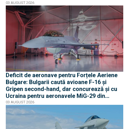
03 AUGUST 2026
Deficit de aeronave pentru Forțele Aeriene
Bulgare: Bulgarii caută avioane F-16 și
Gripen second-hand, dar concurează și cu
Ucraina pentru aeronavele MiG-29 din
Polonia
03 AUGUST 2026