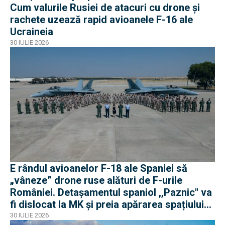
Cum valurile Rusiei de atacuri cu drone și
rachete uzează rapid avioanele F-16 ale
Ucraineia
30 IULIE 2026
E rândul avioanelor F-18 ale Spaniei să
„vâneze” drone ruse alături de F-urile
României. Detașamentul spaniol ,,Paznic'' va
fi dislocat la MK și preia apărarea spațiului
aerian românesc
30 IULIE 2026