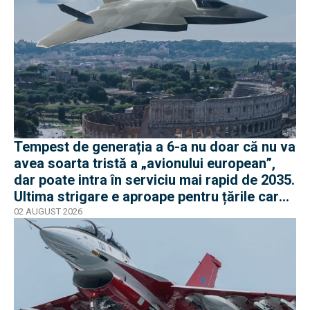
Tempest de generația a 6-a nu doar că nu va
avea soarta tristă a „avionului european”,
dar poate intra în serviciu mai rapid de 2035.
Ultima strigare e aproape pentru țările care
vor în program
02 AUGUST 2026