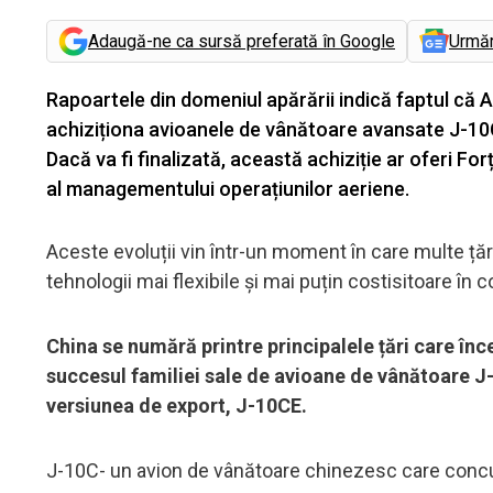
Adaugă-ne ca sursă preferată în Google
Urmă
Rapoartele din domeniul apărării indică faptul că A
achiziționa avioanele de vânătoare avansate J-10C
Dacă va fi finalizată, această achiziție ar oferi For
al managementului operațiunilor aeriene.
Aceste evoluții vin într-un moment în care multe țăr
tehnologii mai flexibile și mai puțin costisitoare 
China se numără printre principalele țări care înc
succesul familiei sale de avioane de vânătoare J-1
versiunea de export, J-10CE.
J-10C- un avion de vânătoare chinezesc care concur