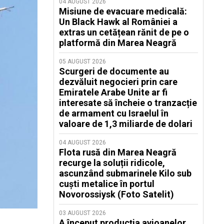
04 AUGUST 2026
Misiune de evacuare medicală:
Un Black Hawk al României a
extras un cetățean rănit de pe o
platformă din Marea Neagră
05 AUGUST 2026
Scurgeri de documente au
dezvăluit negocieri prin care
Emiratele Arabe Unite ar fi
interesate să încheie o tranzacție
de armament cu Israelul în
valoare de 1,3 miliarde de dolari
04 AUGUST 2026
Flota rusă din Marea Neagră
recurge la soluții ridicole,
ascunzând submarinele Kilo sub
cuști metalice în portul
Novorossiysk (Foto Satelit)
03 AUGUST 2026
A început producția avioanelor