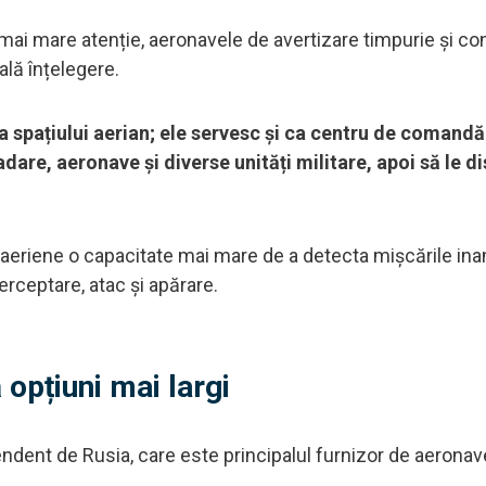
ai mare atenție, aeronavele de avertizare timpurie și con
ală înțelegere.
 spațiului aerian; ele servesc și ca centru de comandă
dare, aeronave și diverse unități militare, apoi să le di
e aeriene o capacitate mai mare de a detecta mișcările in
erceptare, atac și apărare.
 opțiuni mai largi
dent de Rusia, care este principalul furnizor de aeronav