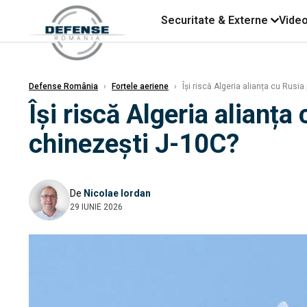
Securitate & Externe
Vide
Defense România
›
Forțele aeriene
›
Își riscă Algeria alianța cu Rusi
Își riscă Algeria alianț
chinezești J-10C?
De
Nicolae Iordan
29 IUNIE 2026