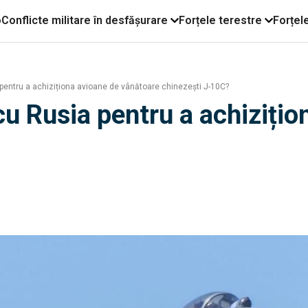
o
Conflicte militare în desfășurare
Forțele terestre
Forțel
a pentru a achiziționa avioane de vânătoare chinezești J-10C?
a cu Rusia pentru a achiziț