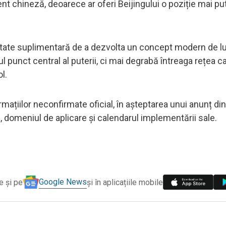
 chineză, deoarece ar oferi Beijingului o poziție mai put
citate suplimentară de a dezvolta un concept modern de l
l punct central al puterii, ci mai degrabă întreaga rețea c
l.
mațiilor neconfirmate oficial, în așteptarea unui anunț di
le, domeniul de aplicare și calendarul implementării sale.
Google News
e și pe
și în aplicațiile mobile