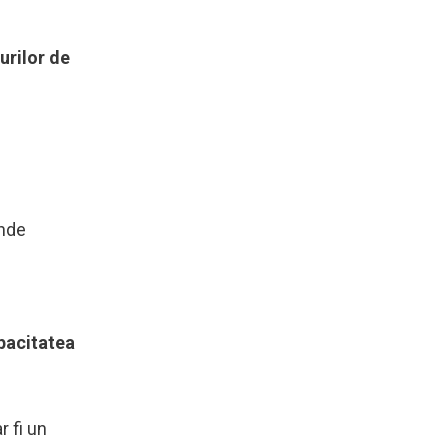
urilor de
unde
pacitatea
r fi un