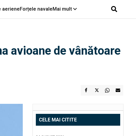
e aeriene
Forțele navale
Mai mult
iona avioane de vânătoare
CELE MAI CITITE