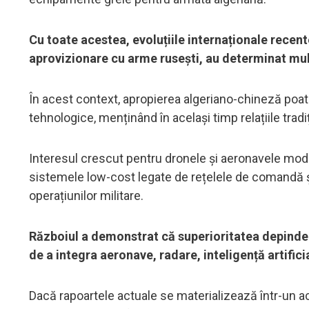
Cu toate acestea, evoluțiile internaționale recent
aprovizionare cu arme rusești, au determinat mult
În acest context, apropierea algeriano-chineză poate
tehnologice, menținând în același timp relațiile tra
Interesul crescut pentru dronele și aeronavele moder
sistemele low-cost legate de rețelele de comandă și
operațiunilor militare.
Războiul a demonstrat că superioritatea depinde
de a integra aeronave, radare, inteligență artific
Dacă rapoartele actuale se materializează într-un aco