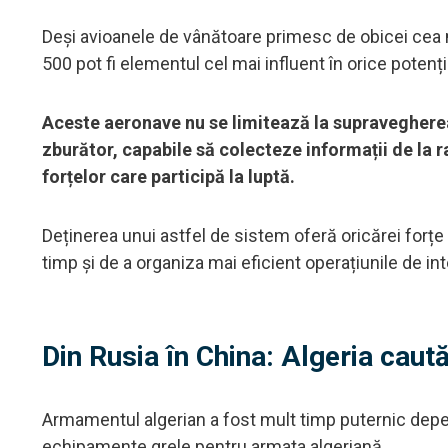
Deși avioanele de vânătoare primesc de obicei cea m
500 pot fi elementul cel mai influent în orice potenți
Aceste aeronave nu se limitează la supravegherea
zburător, capabile să colecteze informații de la ra
forțelor care participă la luptă.
Deținerea unui astfel de sistem oferă oricărei forț
timp și de a organiza mai eficient operațiunile de int
Din Rusia în China: Algeria caută
Armamentul algerian a fost mult timp puternic depen
echipamente grele pentru armata algeriană.