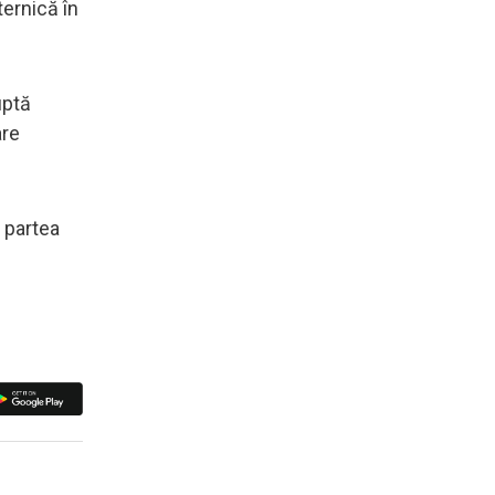
ernică în
uptă
are
n partea