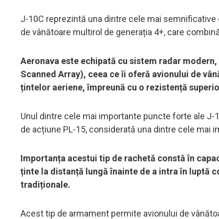
J-10C reprezintă una dintre cele mai semnificative d
de vânătoare multirol de generația 4+, care combină e
Aeronava este echipată cu sistem radar modern, c
Scanned Array), ceea ce îi oferă avionului de vân
țintelor aeriene, împreună cu o rezistență superio
Unul dintre cele mai importante puncte forte ale J-1
de acțiune PL-15, considerată una dintre cele mai 
Importanța acestui tip de rachetă constă în capa
ținte la distanță lungă înainte de a intra în lupt
tradiționale.
Acest tip de armament permite avionului de vânătoa