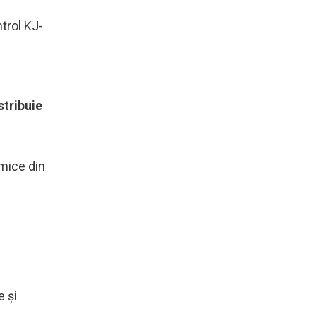
trol KJ-
stribuie
amice din
e și