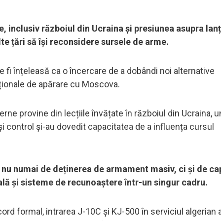
e, inclusiv războiul din Ucraina și presiunea asupra lanț
e țări să își reconsidere sursele de arme.
 fi înțeleasă ca o încercare de a dobândi noi alternative
diționale de apărare cu Moscova.
ne provine din lecțiile învățate în războiul din Ucraina, 
 control și-au dovedit capacitatea de a influența cursul
 nu numai de deținerea de armament masiv, ci și de ca
ială și sisteme de recunoaștere într-un singur cadru.
rd formal, intrarea J-10C și KJ-500 în serviciul algerian a