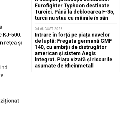
Eurofighter Typhoon destinate
Turciei. Până la deblocarea F-35,
turcii nu stau cu mâinile în sân
 a
04 AUGUST 2026
e KJ-500.
Intrare în forță pe piața navelor
de luptă: Fregata germană GMF
n rețea și
140, cu ambiții de distrugător
american și sistem Aegis
integrat. Piața vizată și riscurile
asumate de Rheinmetall
sind
xe.
iziționat