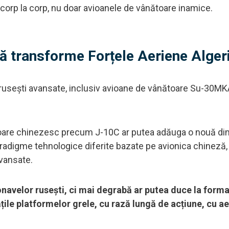
 corp la corp, nu doar avioanele de vânătoare inamice.
ă transforme Forțele Aeriene Alger
 rusești avansate, inclusiv avioane de vânătoare Su-30MKA
ătoare chinezesc precum J-10C ar putea adăuga o nouă d
aradigme tehnologice diferite bazate pe avionica chineză,
vansate.
velor rusești, ci mai degrabă ar putea duce la forma
țile platformelor grele, cu rază lungă de acțiune, cu a