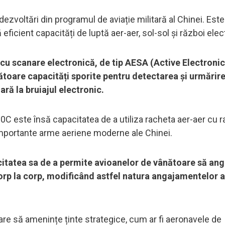
ezvoltări din programul de aviație militară al Chinei. Este
ficient capacități de luptă aer-aer, sol-sol și război elec
u scanare electronică, de tip AESA (Active Electronic
ătoare capacități sporite pentru detectarea și urmărir
ară la bruiajul electronic.
0C este însă capacitatea de a utiliza racheta aer-aer cu 
importante arme aeriene moderne ale Chinei.
citatea sa de a permite avioanelor de vânătoare să an
ă corp la corp, modificând astfel natura angajamentelor 
re să amenințe ținte strategice, cum ar fi aeronavele de