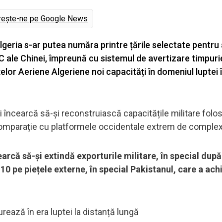
rește-ne pe Google News
lgeria s-ar putea număra printre țările selectate pentru
 ale Chinei, împreună cu sistemul de avertizare timpuri
țelor Aeriene Algeriene noi capacități în domeniul luptei î
i încearcă să-și reconstruiască capacitățile militare folo
în comparație cu platformele occidentale extrem de comple
earcă să-și extindă exporturile militare, în special după
0 pe piețele externe, în special Pakistanul, care a ach
ează în era luptei la distanță lungă