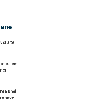
iene
 și alte
imensiune
 noi
rea unei
eronave