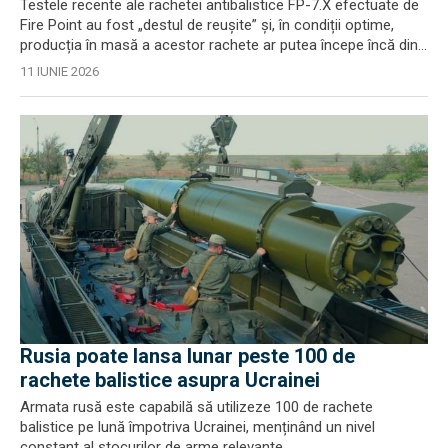
Testele recente ale rachetei antibalistice FP-7.X efectuate de
Fire Point au fost „destul de reușite” și, în condiții optime,
producția în masă a acestor rachete ar putea începe încă din...
11 IUNIE 2026
Rusia poate lansa lunar peste 100 de
rachete balistice asupra Ucrainei
Armata rusă este capabilă să utilizeze 100 de rachete
balistice pe lună împotriva Ucrainei, menținând un nivel
constant al stocurilor de arme relevante.