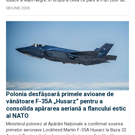
sudice a Mării Negre, în timpul a ceea ce pare a fi un zbor de...
08 IUNIE 2026
Polonia desfășoară primele avioane de
vânătoare F-35A „Husarz” pentru a
consolida apărarea aeriană a flancului estic
al NATO
Ministerul polonez al Apărării Naționale a confirmat sosirea
primelor aeronave Lockheed Martin F-35A Husarz la Baza 32