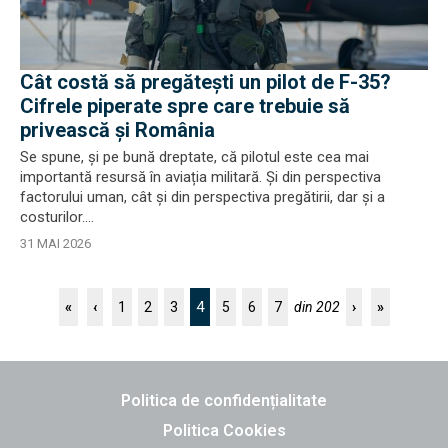
Cât costă să pregătești un pilot de F-35?
Cifrele piperate spre care trebuie să
privească și România
Se spune, și pe bună dreptate, că pilotul este cea mai
importantă resursă în aviația militară. Și din perspectiva
factorului uman, cât și din perspectiva pregătirii, dar și a
costurilor....
31 MAI 2026
4
«
‹
1
2
3
5
6
7
din 202
›
»
Politica de confidențialitate
Politica Cookies