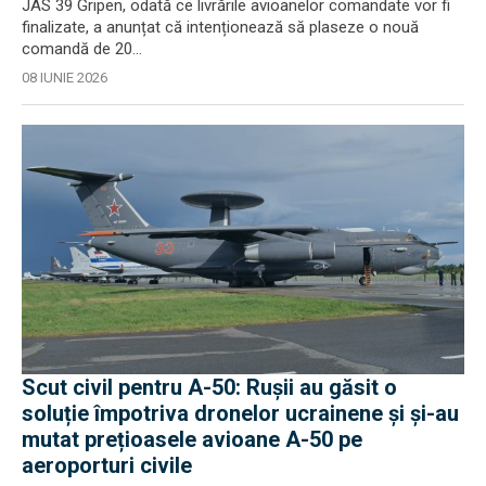
JAS 39 Gripen, odată ce livrările avioanelor comandate vor fi
finalizate, a anunțat că intenționează să plaseze o nouă
comandă de 20...
08 IUNIE 2026
Scut civil pentru A-50: Rușii au găsit o
soluție împotriva dronelor ucrainene și și-au
mutat prețioasele avioane A-50 pe
aeroporturi civile