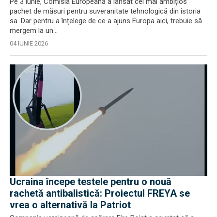
Pe 3 iunie, Comisia Europeană a lansat cel mai ambițios
pachet de măsuri pentru suveranitate tehnologică din istoria
sa. Dar pentru a înțelege de ce a ajuns Europa aici, trebuie să
mergem la un...
04 IUNIE 2026
Ucraina începe testele pentru o nouă
rachetă antibalistică: Proiectul FREYA se
vrea o alternativă la Patriot