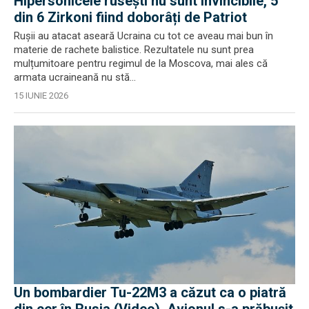
Hipersonicele rusești nu sunt invincibile, 5
din 6 Zirkoni fiind doborâți de Patriot
Rușii au atacat aseară Ucraina cu tot ce aveau mai bun în
materie de rachete balistice. Rezultatele nu sunt prea
mulțumitoare pentru regimul de la Moscova, mai ales că
armata ucraineană nu stă...
15 IUNIE 2026
Un bombardier Tu-22M3 a căzut ca o piatră
din cer în Rusia (Video). Avionul s-a prăbușit