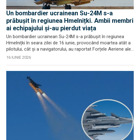
Un bombardier ucrainean Su-24M s-a
prăbușit în regiunea Hmelnițki. Ambii membri
ai echipajului și-au pierdut viața
Un bombardier ucrainean Su-24M s-a prăbușit în regiunea
Hmelnițki în seara zilei de 16 iunie, provocând moartea atât a
pilotului, cât și a navigatorului, au raportat Forțele Aeriene ale...
16 IUNIE 2026