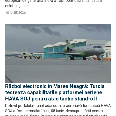
european de generația a 6-a a fost oprit oficial din cauza
neînțelegerilor...
10 IUNIE 2026
Război electronic în Marea Neagră: Turcia
testează capabilitățile platformei aeriene
HAVA SOJ pentru atac tactic stand-off
Potrivit portalului itamilradar.com, o aeronavă turcească HAVA
SOJ a fost semnalată luni, 08 iunie, deasupra părții central-