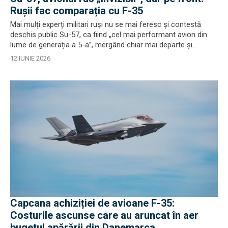
Rușii fac comparația cu F-35
Mai mulți experți militari ruși nu se mai feresc și contestă
deschis public Su-57, ca fiind „cel mai performant avion din
lume de generația a 5-a”, mergând chiar mai departe și...
12 IUNIE 2026
Capcana achiziției de avioane F-35:
Costurile ascunse care au aruncat în aer
bugetul apărării din Danemarca