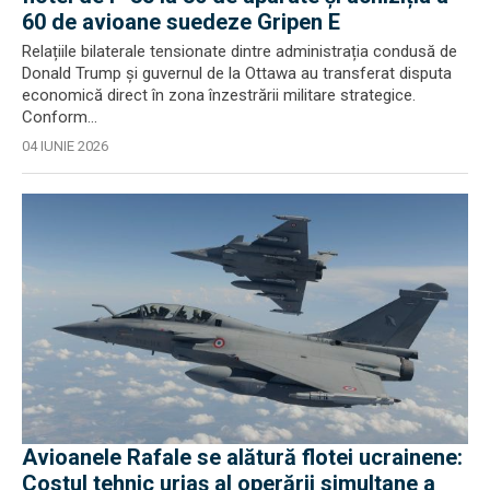
60 de avioane suedeze Gripen E
Relațiile bilaterale tensionate dintre administrația condusă de
Donald Trump și guvernul de la Ottawa au transferat disputa
economică direct în zona înzestrării militare strategice.
Conform...
04 IUNIE 2026
Avioanele Rafale se alătură flotei ucrainene:
Costul tehnic uriaș al operării simultane a