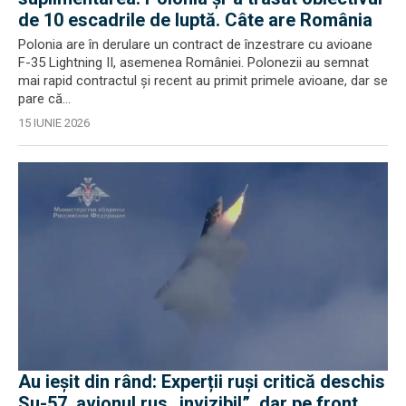
de 10 escadrile de luptă. Câte are România
Polonia are în derulare un contract de înzestrare cu avioane
F-35 Lightning II, asemenea României. Polonezii au semnat
mai rapid contractul și recent au primit primele avioane, dar se
pare că...
15 IUNIE 2026
Au ieșit din rând: Experții ruși critică deschis
Su-57, avionul rus „invizibil”, dar pe front.