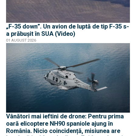
„F-35 down”. Un avion de luptă de tip F-35 s-
a prăbușit în SUA (Video)
01 AUGUST 2026
Vânători mai ieftini de drone: Pentru prima
oară elicoptere NH90 spaniole ajung în
România. Nicio coincidență, misiunea are