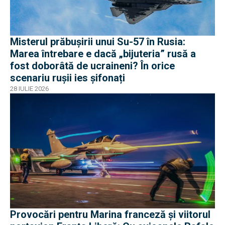
Misterul prăbușirii unui Su-57 în Rusia:
Marea întrebare e dacă „bijuteria” rusă a
fost doborâtă de ucraineni? În orice
scenariu rușii ies șifonați
28 IULIE 2026
Provocări pentru Marina franceză și viitorul