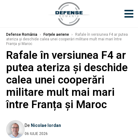
Defense România
›
Forțele aeriene
›
Rafale în versiunea F4 ar putea
ateriza și deschide calea unei cooperări militare mult mai mari între
Franța și Maroc
Rafale în versiunea F4 ar
putea ateriza și deschide
calea unei cooperări
militare mult mai mari
între Franța și Maroc
De
Nicolae Iordan
06 IULIE 2026