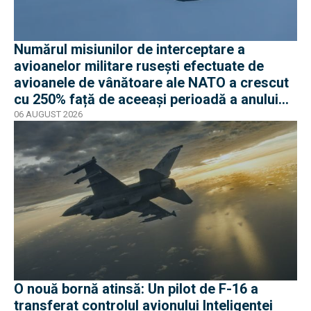
Numărul misiunilor de interceptare a
avioanelor militare rusești efectuate de
avioanele de vânătoare ale NATO a crescut
cu 250% față de aceeași perioadă a anului
trecut
06 AUGUST 2026
O nouă bornă atinsă: Un pilot de F-16 a
transferat controlul avionului Inteligenței