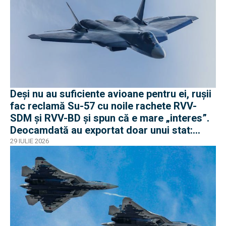
Deși nu au suficiente avioane pentru ei, rușii
fac reclamă Su-57 cu noile rachete RVV-
SDM și RVV-BD și spun că e mare „interes”.
Deocamdată au exportat doar unui stat:
Algeria
29 IULIE 2026