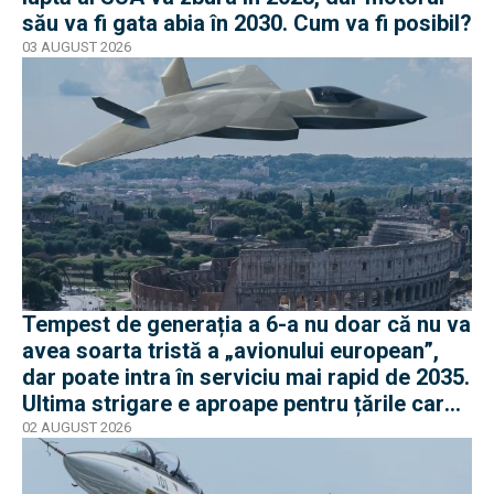
său va fi gata abia în 2030. Cum va fi posibil?
03 AUGUST 2026
Tempest de generația a 6-a nu doar că nu va
avea soarta tristă a „avionului european”,
dar poate intra în serviciu mai rapid de 2035.
Ultima strigare e aproape pentru țările care
vor în program
02 AUGUST 2026