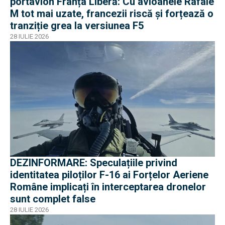
portavion Franța Liberă: Cu avioanele Rafale
M tot mai uzate, francezii riscă și forțează o
tranziție grea la versiunea F5
28 IULIE 2026
DEZINFORMARE: Speculațiile privind
identitatea piloților F-16 ai Forțelor Aeriene
Române implicați în interceptarea dronelor
sunt complet false
28 IULIE 2026