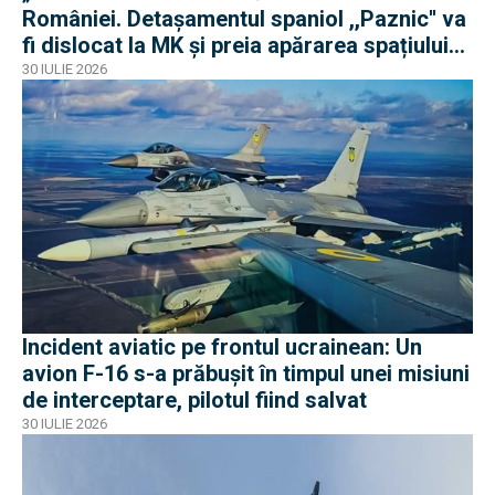
României. Detașamentul spaniol ,,Paznic'' va
fi dislocat la MK și preia apărarea spațiului
aerian românesc
30 IULIE 2026
Incident aviatic pe frontul ucrainean: Un
avion F-16 s-a prăbușit în timpul unei misiuni
de interceptare, pilotul fiind salvat
30 IULIE 2026