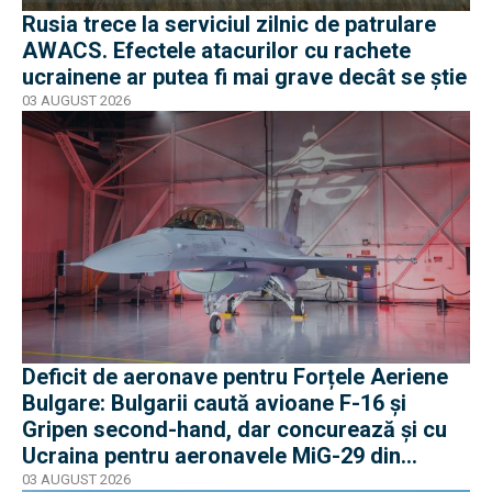
Rusia trece la serviciul zilnic de patrulare
AWACS. Efectele atacurilor cu rachete
ucrainene ar putea fi mai grave decât se știe
03 AUGUST 2026
Deficit de aeronave pentru Forțele Aeriene
Bulgare: Bulgarii caută avioane F-16 și
Gripen second-hand, dar concurează și cu
Ucraina pentru aeronavele MiG-29 din
Polonia
03 AUGUST 2026