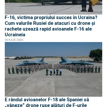
F-16, victima propriului succes în Ucraina?
Cum valurile Rusiei de atacuri cu drone și
rachete uzează rapid avioanele F-16 ale
Ucraineia
30 IULIE 2026
E rândul avioanelor F-18 ale Spaniei să
„vâneze” drone ruse alături de F-urile