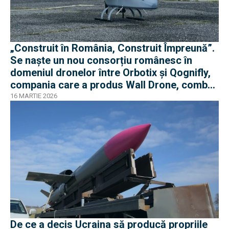
„Construit în România, Construit Împreună”.
Se naște un nou consorțiu românesc în
domeniul dronelor între Orbotix și Qognifly,
compania care a produs Wall Drone, combat
proven în războiul din Ucraina
16 MARTIE 2026
De ce a decis Ucraina să producă propriile