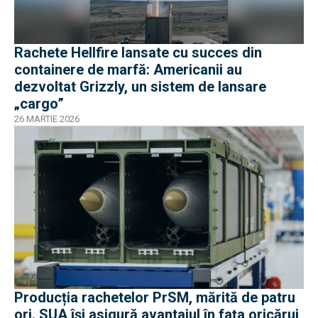
Rachete Hellfire lansate cu succes din
containere de marfă: Americanii au
dezvoltat Grizzly, un sistem de lansare
„cargo”
26 MARTIE 2026
Producția rachetelor PrSM, mărită de patru
ori. SUA își asigură avantajul în fața oricărui