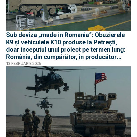
Sub deviza „made in Romania”: Obuzierele
K9 și vehiculele K10 produse la Petrești,
doar începutul unui proiect pe termen lung:
România, din cumpărător, în producător
pentru Europa
13 FEBRUARIE 2026