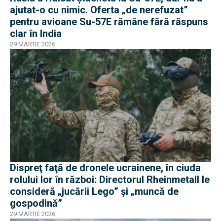
ajutat-o cu nimic. Oferta „de nerefuzat”
pentru avioane Su-57E rămâne fără răspuns
clar în India
29 MARTIE 2026
Dispreţ faţă de dronele ucrainene, în ciuda
rolului lor în război: Directorul Rheinmetall le
consideră „jucării Lego” și „muncă de
gospodină”
29 MARTIE 2026