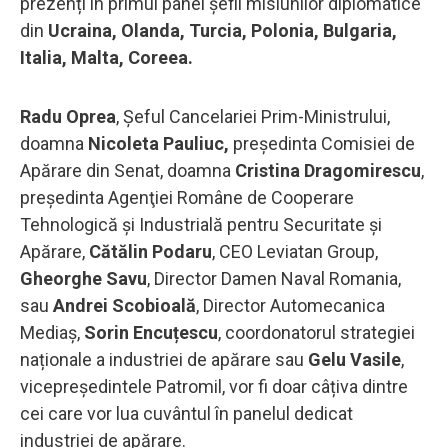
prezenți în primul panel șefii misiunilor diplomatice
din
Ucraina, Olanda, Turcia, Polonia, Bulgaria,
Italia, Malta, Coreea.
Radu Oprea
, Șeful Cancelariei Prim-Ministrului,
doamna
Nicoleta Pauliuc,
președinta Comisiei de
Apărare din Senat, doamna
Cristina Dragomirescu
,
președinta Agenţiei Române de Cooperare
Tehnologică şi Industrială pentru Securitate şi
Apărare,
Cătălin Podaru
, CEO Leviatan Group,
Gheorghe Savu
, Director Damen Naval Romania,
sau
Andrei Scobioală
, Director Automecanica
Mediaș,
Sorin Encuțescu
, coordonatorul strategiei
naționale a industriei de apărare sau
Gelu Vasile
,
vicepreședintele Patromil, vor fi doar câțiva dintre
cei care vor lua cuvântul în panelul dedicat
industriei de apărare.