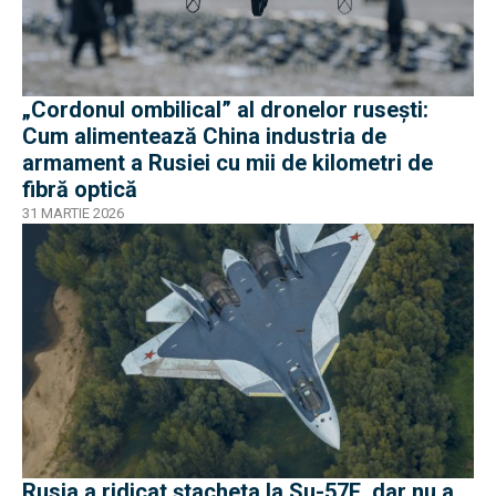
„Cordonul ombilical” al dronelor rusești:
Cum alimentează China industria de
armament a Rusiei cu mii de kilometri de
fibră optică
31 MARTIE 2026
Rusia a ridicat ștacheta la Su-57E, dar nu a