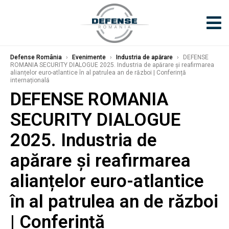
Defense România
›
Evenimente
›
Industria de apărare
›
DEFENSE
ROMANIA SECURITY DIALOGUE 2025. Industria de apărare și reafirmarea
alianțelor euro-atlantice în al patrulea an de război | Conferință
internațională
DEFENSE ROMANIA
SECURITY DIALOGUE
2025. Industria de
apărare și reafirmarea
alianțelor euro-atlantice
în al patrulea an de război
| Conferință