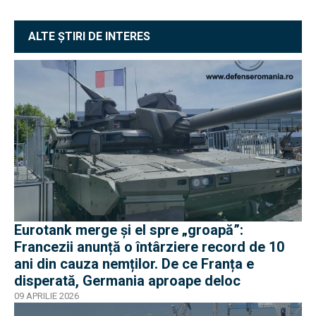
ALTE ȘTIRI DE INTERES
Eurotank merge și el spre „groapă”:
Francezii anunță o întârziere record de 10
ani din cauza nemților. De ce Franța e
disperată, Germania aproape deloc
09 APRILIE 2026