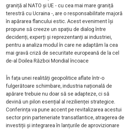
graniță al NATO și UE - cu cea mai mare graniță
terestră cu Ucraina -, are o responsabilitate majoră
în apărarea flancului estic. Acest eveniment își
propune să creeze un spațiu de dialog între
decidenți, experți și reprezentanți ai industriei,
pentru a analiza modul în care ne adaptăm la cea
mai gravă criză de securitate europeană de la cel
de-al Doilea Război Mondial încoace
În fața unei realități geopolitice aflate într-o
fulgerătoare schimbare, industria națională de
apărare trebuie nu doar să se adapteze, ci să
devină un pilon esențial al rezilienței strategice.
Conferința va pune accent pe revitalizarea acestui
sector prin parteneriate transatlantice, atragerea de
investiții și integrarea în lanțurile de aprovizionare