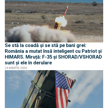
Se stă la coadă și se stă pe bani grei:
România a mutat însă inteligent cu Patriot și
HIMARS. Miruță: F-35 și SHORAD/VSHORAD
sunt și ele în derulare
24 MARTIE 2026