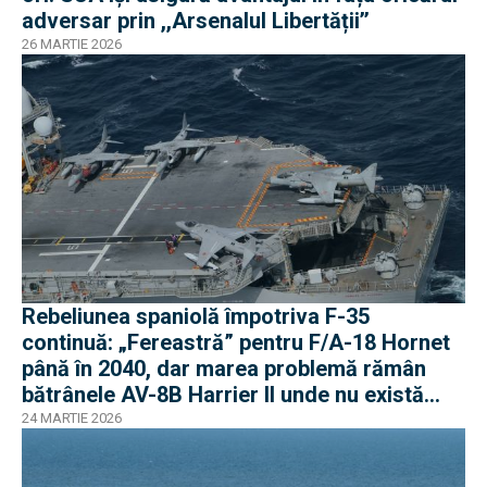
adversar prin ,,Arsenalul Libertății’’
26 MARTIE 2026
Rebeliunea spaniolă împotriva F-35
continuă: „Fereastră” pentru F/A-18 Hornet
până în 2040, dar marea problemă rămân
bătrânele AV-8B Harrier II unde nu există
soluții
24 MARTIE 2026