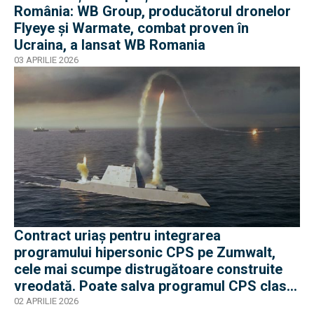
România: WB Group, producătorul dronelor
Flyeye și Warmate, combat proven în
Ucraina, a lansat WB Romania
03 APRILIE 2026
Contract uriaș pentru integrarea
programului hipersonic CPS pe Zumwalt,
cele mai scumpe distrugătoare construite
vreodată. Poate salva programul CPS clasa
care s-a oprit la 3 nave?
02 APRILIE 2026