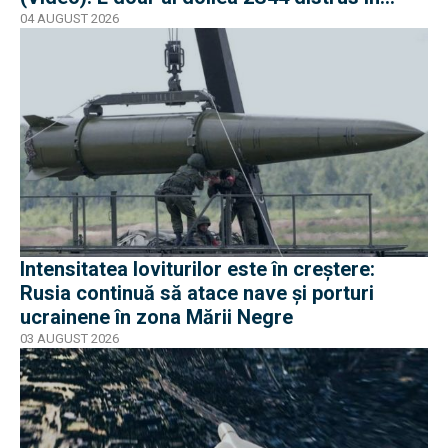
război
04 AUGUST 2026
Intensitatea loviturilor este în creștere:
Rusia continuă să atace nave și porturi
ucrainene în zona Mării Negre
03 AUGUST 2026