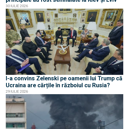
30 IULIE 2026
I-a convins Zelenski pe oamenii lui Trump că
Ucraina are cărțile în războiul cu Rusia?
29 IULIE 2026