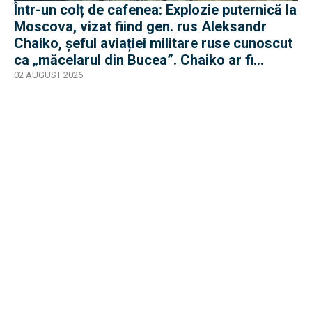
Într-un colț de cafenea: Explozie puternică la
Moscova, vizat fiind gen. rus Aleksandr
Chaiko, șeful aviației militare ruse cunoscut
ca „măcelarul din Bucea”. Chaiko ar fi
supraviețuit
02 AUGUST 2026