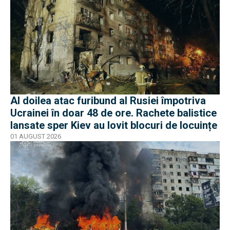
Al doilea atac furibund al Rusiei împotriva
Ucrainei în doar 48 de ore. Rachete balistice
lansate sper Kiev au lovit blocuri de locuințe
01 AUGUST 2026