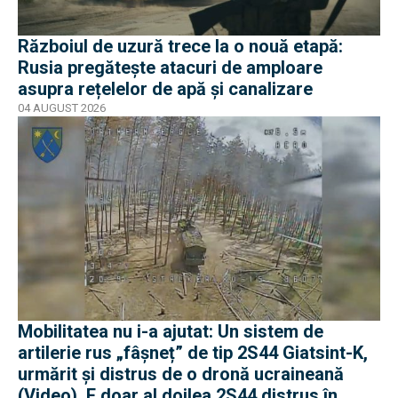
Războiul de uzură trece la o nouă etapă:
Rusia pregătește atacuri de amploare
asupra rețelelor de apă și canalizare
04 AUGUST 2026
Mobilitatea nu i-a ajutat: Un sistem de
artilerie rus „fâșneț” de tip 2S44 Giatsint-K,
urmărit și distrus de o dronă ucraineană
(Video). E doar al doilea 2S44 distrus în