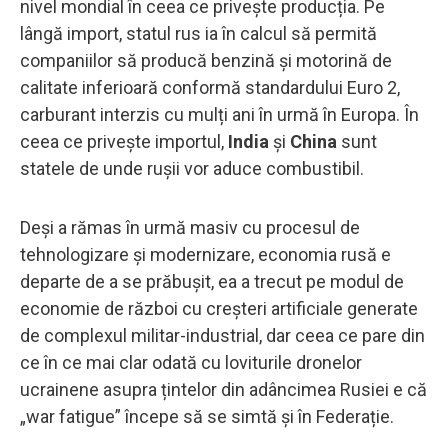
nivel mondial în ceea ce privește producția. Pe
lângă import, statul rus ia în calcul să permită
companiilor să producă benzină și motorină de
calitate inferioară conformă standardului Euro 2,
carburant interzis cu mulți ani în urmă în Europa. În
ceea ce privește importul,
India
și
China
sunt
statele de unde rușii vor aduce combustibil.
Deși a rămas în urmă masiv cu procesul de
tehnologizare și modernizare, economia rusă e
departe de a se prăbușit, ea a trecut pe modul de
economie de război cu creșteri artificiale generate
de complexul militar-industrial, dar ceea ce pare din
ce în ce mai clar odată cu loviturile dronelor
ucrainene asupra țintelor din adâncimea Rusiei e că
„war fatigue” începe să se simtă și în Federație.