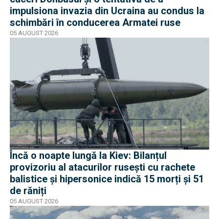
impulsiona invazia din Ucraina au condus la
schimbări în conducerea Armatei ruse
05 AUGUST 2026
Încă o noapte lungă la Kiev: Bilanțul
provizoriu al atacurilor rusești cu rachete
balistice și hipersonice indică 15 morți și 51
de răniți
05 AUGUST 2026