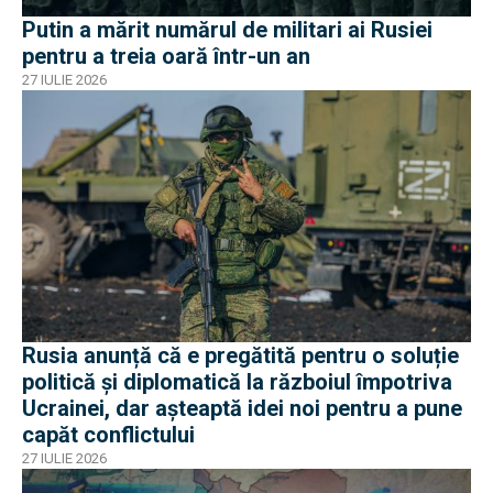
Putin a mărit numărul de militari ai Rusiei
pentru a treia oară într-un an
27 IULIE 2026
Rusia anunță că e pregătită pentru o soluție
politică și diplomatică la războiul împotriva
Ucrainei, dar așteaptă idei noi pentru a pune
capăt conflictului
27 IULIE 2026