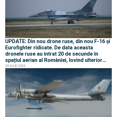
UPDATE: Din nou drone ruse, din nou F-16 și
Eurofighter ridicate. De data aceasta
dronele ruse au intrat 20 de secunde în
spațiul aerian al României, lovind ulterior
Ucraina
30 IULIE 2026