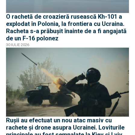
O rachetă de croazieră rusească Kh-101 a
explodat în Polonia, la frontiera cu Ucraina.
Racheta s-a prăbușit înainte de a fi angajată
de un F-16 polonez
30 IULIE 2026
Rușii au efectuat un nou atac masiv cu
rachete și drone asupra Ucrainei. Loviturile
principale au fost semnalate la Kiev și Lviv