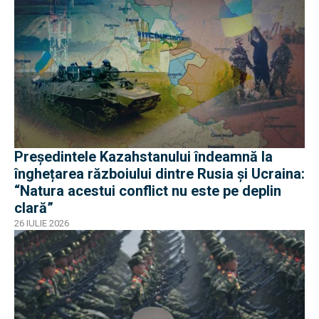
Președintele Kazahstanului îndeamnă la
înghețarea războiului dintre Rusia și Ucraina:
“Natura acestui conflict nu este pe deplin
clară”
26 IULIE 2026