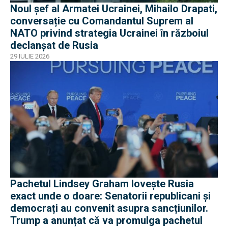
Noul șef al Armatei Ucrainei, Mihailo Drapati,
conversație cu Comandantul Suprem al
NATO privind strategia Ucrainei în războiul
declanșat de Rusia
29 IULIE 2026
Pachetul Lindsey Graham lovește Rusia
exact unde o doare: Senatorii republicani și
democrați au convenit asupra sancțiunilor.
Trump a anunțat că va promulga pachetul