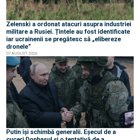
Zelenski a ordonat atacuri asupra industriei
militare a Rusiei. Țintele au fost identificate
iar ucrainenii se pregătesc să „elibereze
dronele”
07 AUGUST 2026
Putin își schimbă generalii. Eșecul de a
cuceri Donbasul și o tentativă de a