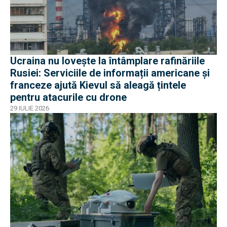
Ucraina nu lovește la întâmplare rafinăriile
Rusiei: Serviciile de informații americane și
franceze ajută Kievul să aleagă țintele
pentru atacurile cu drone
29 IULIE 2026