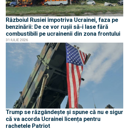
Războiul Rusiei împotriva Ucrainei, faza pe
benzinării: De ce vor rușii să-i lase fără
combustibili pe ucrainenii din zona frontului
31 IULIE 2026
Trump se răzgândește și spune că nu e sigur
că va acorda Ucrainei licența pentru
rachetele Patriot