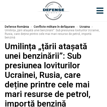
Defense România
›
Conflicte militare în defășurare
›
Ucraina
›
Umilința „țării atașată unei benzinării”: Sub presiunea loviturilor Ucrainei,
Rusia, care deține printre cele mai mari resurse de petrol, importă
benzină
Umilința „țării atașată
unei benzinării”: Sub
presiunea loviturilor
Ucrainei, Rusia, care
deține printre cele mai
mari resurse de petrol,
importă benzină