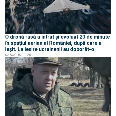
O dronă rusă a intrat și evoluat 20 de minute
în spațiul aerian al României, după care a
ieșit. La ieșire ucrainenii au doborât-o
02 AUGUST 2026