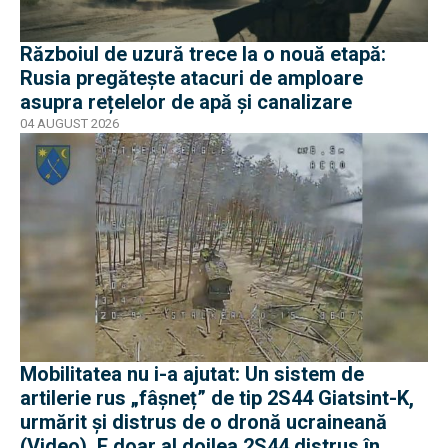
Războiul de uzură trece la o nouă etapă:
Rusia pregătește atacuri de amploare
asupra rețelelor de apă și canalizare
04 AUGUST 2026
Mobilitatea nu i-a ajutat: Un sistem de
artilerie rus „fâșneț” de tip 2S44 Giatsint-K,
urmărit și distrus de o dronă ucraineană
(Video). E doar al doilea 2S44 distrus în