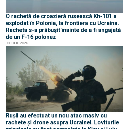
O rachetă de croazieră rusească Kh-101 a
explodat în Polonia, la frontiera cu Ucraina.
Racheta s-a prăbușit înainte de a fi angajată
de un F-16 polonez
30 IULIE 2026
Rușii au efectuat un nou atac masiv cu
rachete și drone asupra Ucrainei. Loviturile