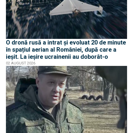
O dronă rusă a intrat și evoluat 20 de minute
în spațiul aerian al României, după care a
ieșit. La ieșire ucrainenii au doborât-o
02 AUGUST 2026