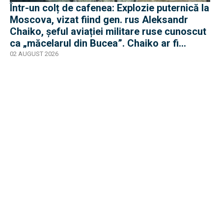
Într-un colț de cafenea: Explozie puternică la
Moscova, vizat fiind gen. rus Aleksandr
Chaiko, șeful aviației militare ruse cunoscut
ca „măcelarul din Bucea”. Chaiko ar fi
supraviețuit
02 AUGUST 2026