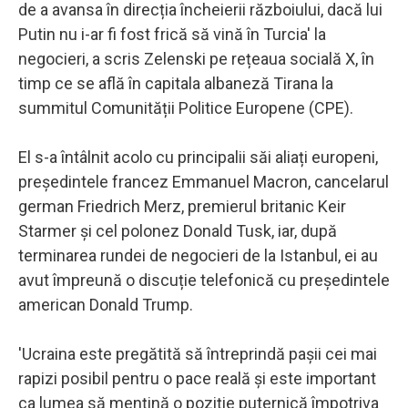
de a avansa în direcția încheierii războiului, dacă lui
Putin nu i-ar fi fost frică să vină în Turcia' la
negocieri, a scris Zelenski pe rețeaua socială X, în
timp ce se află în capitala albaneză Tirana la
summitul Comunității Politice Europene (CPE).
El s-a întâlnit acolo cu principalii săi aliați europeni,
președintele francez Emmanuel Macron, cancelarul
german Friedrich Merz, premierul britanic Keir
Starmer și cel polonez Donald Tusk, iar, după
terminarea rundei de negocieri de la Istanbul, ei au
avut împreună o discuție telefonică cu președintele
american Donald Trump.
'Ucraina este pregătită să întreprindă pașii cei mai
rapizi posibil pentru o pace reală și este important
ca lumea să mențină o poziție puternică împotriva