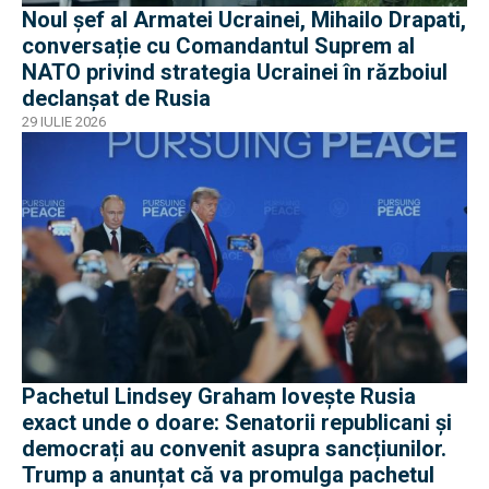
Noul șef al Armatei Ucrainei, Mihailo Drapati,
conversație cu Comandantul Suprem al
NATO privind strategia Ucrainei în războiul
declanșat de Rusia
29 IULIE 2026
Pachetul Lindsey Graham lovește Rusia
exact unde o doare: Senatorii republicani și
democrați au convenit asupra sancțiunilor.
Trump a anunțat că va promulga pachetul