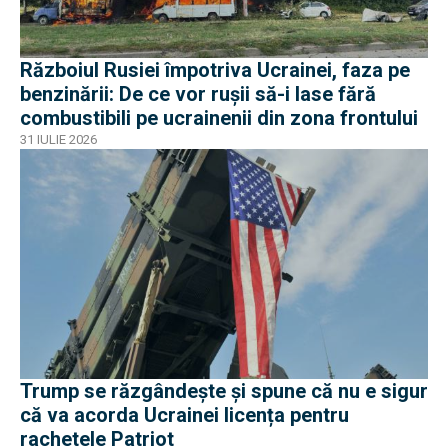
Războiul Rusiei împotriva Ucrainei, faza pe
benzinării: De ce vor rușii să-i lase fără
combustibili pe ucrainenii din zona frontului
31 IULIE 2026
Trump se răzgândește și spune că nu e sigur
că va acorda Ucrainei licența pentru
rachetele Patriot