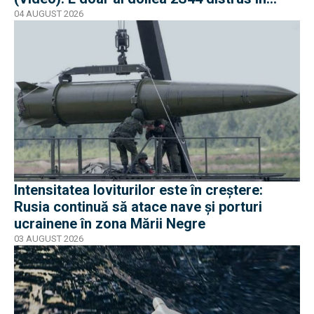
război
04 AUGUST 2026
Intensitatea loviturilor este în creștere:
Rusia continuă să atace nave și porturi
ucrainene în zona Mării Negre
03 AUGUST 2026