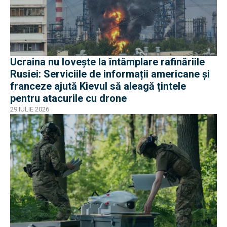
Ucraina nu lovește la întâmplare rafinăriile
Rusiei: Serviciile de informații americane și
franceze ajută Kievul să aleagă țintele
pentru atacurile cu drone
29 IULIE 2026