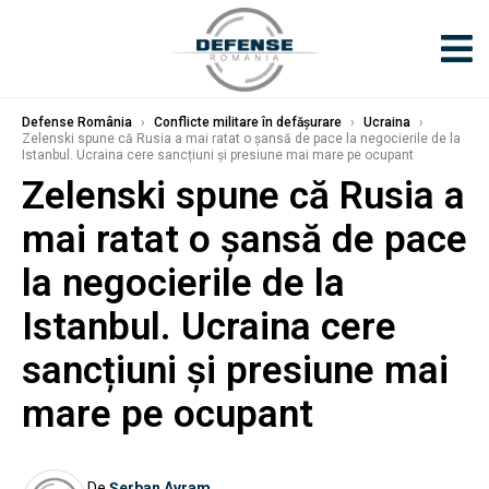
Defense România
›
Conflicte militare în defășurare
›
Ucraina
›
Zelenski spune că Rusia a mai ratat o șansă de pace la negocierile de la
Istanbul. Ucraina cere sancțiuni și presiune mai mare pe ocupant
Zelenski spune că Rusia a
mai ratat o șansă de pace
la negocierile de la
Istanbul. Ucraina cere
sancțiuni și presiune mai
mare pe ocupant
De
Șerban Avram