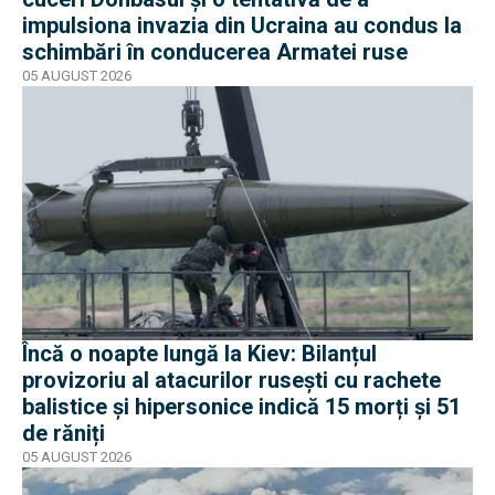
impulsiona invazia din Ucraina au condus la
schimbări în conducerea Armatei ruse
05 AUGUST 2026
Încă o noapte lungă la Kiev: Bilanțul
provizoriu al atacurilor rusești cu rachete
balistice și hipersonice indică 15 morți și 51
de răniți
05 AUGUST 2026