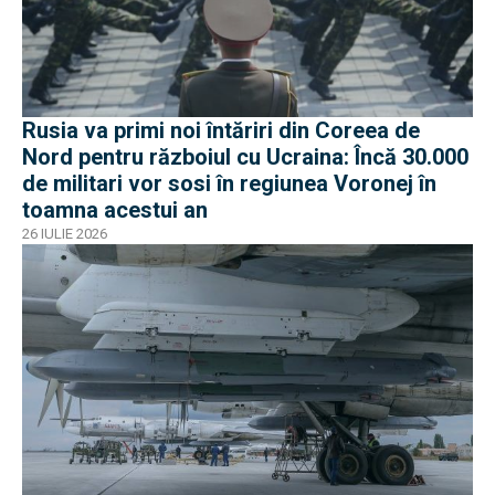
Rusia va primi noi întăriri din Coreea de
Nord pentru războiul cu Ucraina: Încă 30.000
de militari vor sosi în regiunea Voronej în
toamna acestui an
26 IULIE 2026