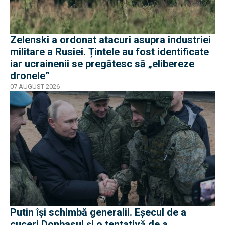
Zelenski a ordonat atacuri asupra industriei
militare a Rusiei. Țintele au fost identificate
iar ucrainenii se pregătesc să „elibereze
dronele”
07 AUGUST 2026
Putin își schimbă generalii. Eșecul de a
cuceri Donbasul și o tentativă de a