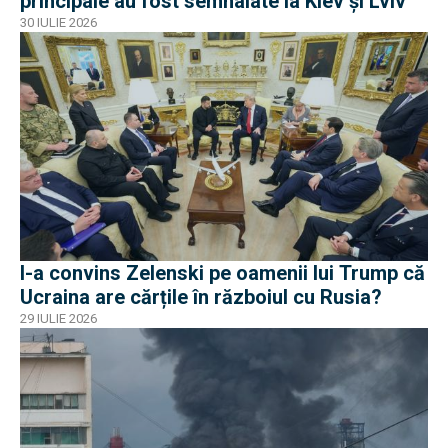
principale au fost semnalate la Kiev și Lviv
30 IULIE 2026
I-a convins Zelenski pe oamenii lui Trump că
Ucraina are cărțile în războiul cu Rusia?
29 IULIE 2026