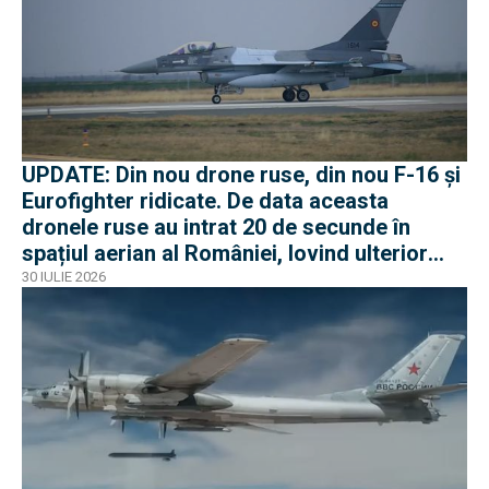
UPDATE: Din nou drone ruse, din nou F-16 și
Eurofighter ridicate. De data aceasta
dronele ruse au intrat 20 de secunde în
spațiul aerian al României, lovind ulterior
Ucraina
30 IULIE 2026