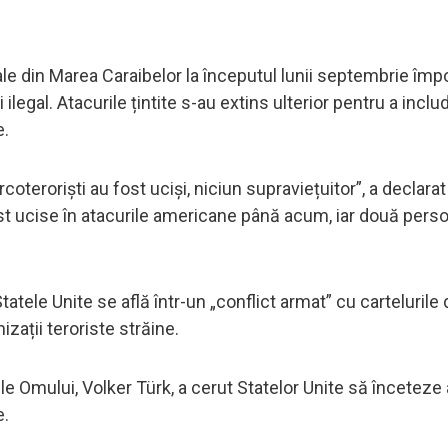
ale din Marea Caraibelor la începutul lunii septembrie împ
legal. Atacurile țintite s-au extins ulterior pentru a incl
e.
oteroriști au fost uciși, niciun supraviețuitor”, a declarat 
t ucise în atacurile americane până acum, iar două pers
tele Unite se află într-un „conflict armat” cu cartelurile 
zații teroriste străine.
le Omului, Volker Türk, a cerut Statelor Unite să înceteze 
e.