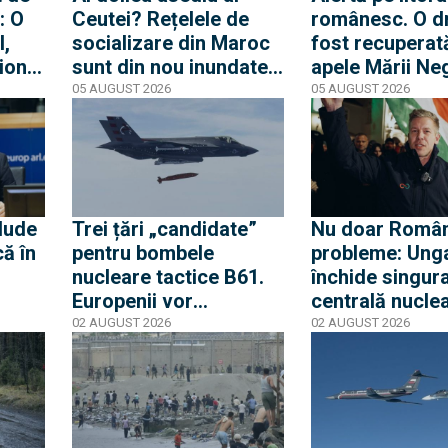
: O
Ceutei? Rețelele de
românesc. O d
l,
socializare din Maroc
fost recuperat
ion
sunt din nou inundate
apele Mării Neg
 ce
de mesaje pentru o
apropierea plaj
05 AUGUST 2026
05 AUGUST 2026
rfă
nouă mobilizare către
din Mamaia
rea a
orașul spaniol
nă
lude
Trei țări „candidate”
Nu doar Român
că în
pentru bombele
probleme: Ung
nucleare tactice B61.
închide singur
Europenii vor
centrală nuclea
 să
dislocarea în Est
cauza nivelului
02 AUGUST 2026
02 AUGUST 2026
ia
pentru a convinge
iar Peter Magy
Rusia că Europa nu
spune că urme
glumește cu propria-i
cinci zile critic
apărare