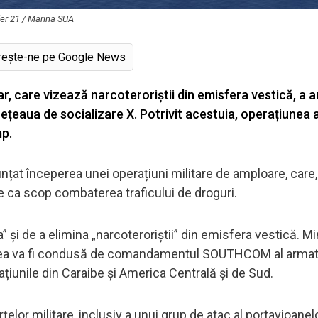
der 21 / Marina SUA
rește-ne pe Google News
, care vizează narcoteroriștii din emisfera vestică, a 
ețeaua de socializare X. Potrivit acestuia, operațiunea 
p.
unțat începerea unei operațiuni militare de amploare, car
are ca scop combaterea traficului de droguri.
a” și de a elimina „narcoteroriștii” din emisfera vestică. Mi
iunea va fi condusă de comandamentul SOUTHCOM al armat
țiunile din Caraibe și America Centrală și de Sud.
lor militare, inclusiv a unui grup de atac al portavioanelor