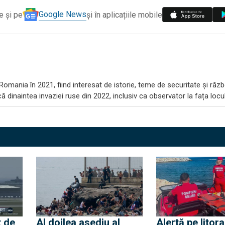
Google News
e și pe
și în aplicațiile mobile
omania în 2021, fiind interesat de istorie, teme de securitate și răzb
 dinaintea invaziei ruse din 2022, inclusiv ca observator la fața locul
t de
Al doilea asediu al
Alertă pe litora