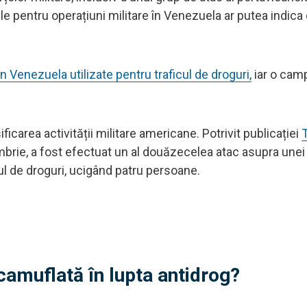
le pentru operațiuni militare în Venezuela ar putea indica 
în Venezuela utilizate pentru traficul de droguri,
iar o cam
ficarea activității militare americane. Potrivit publicației
T
iembrie, a fost efectuat un al douăzecelea atac asupra une
ul de droguri, ucigând patru persoane.
amuflată în lupta antidrog?