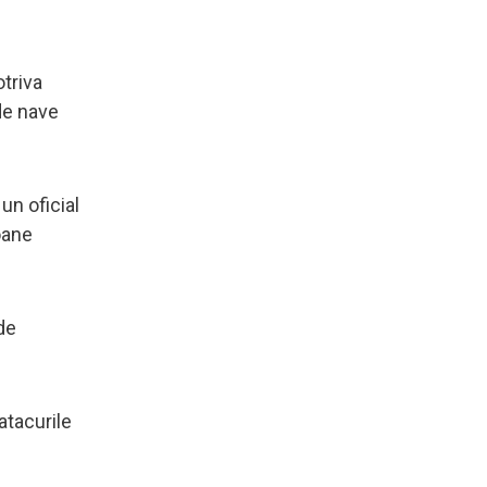
otriva
ude nave
un oficial
oane
de
atacurile