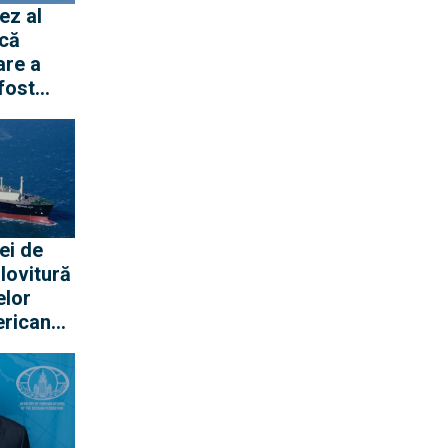
ez al
 că
are a
 fost
măvara
timp,
i cu
prit s-
iei
ei de
 lovitură
elor
ericane
ează
Albă