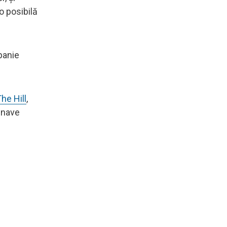
o posibilă
panie
he Hill
,
i nave