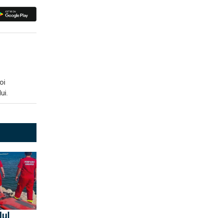
oi
ui.
lul