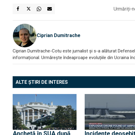
Urmăriți-n
Ciprian Dumitrache
Ciprian Dumitrache-Cotu este jurnalist și s-a alăturat DefenseR
informațional. Urmărește îndeaproape evoluțiile din Ucraina încă
ALTE ȘTIRI DE INTERES
Anchetă în SUA după
Incidente deosebi