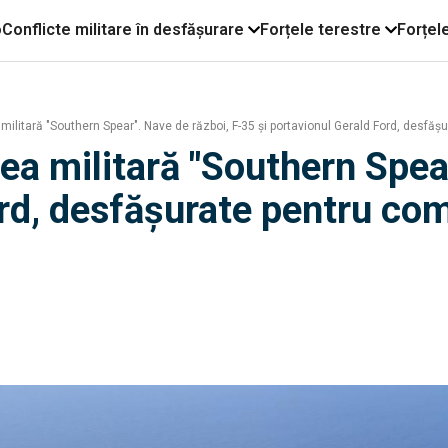
o
Conflicte militare în desfășurare
Forțele terestre
Forțel
litară "Southern Spear". Nave de război, F-35 și portavionul Gerald Ford, desfășu
a militară "Southern Spear
ord, desfășurate pentru com