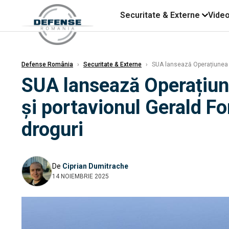
Securitate & Externe
Vide
Defense România
›
Securitate & Externe
›
SUA lansează Operațiunea mi
SUA lansează Operațiune
și portavionul Gerald F
droguri
De
Ciprian Dumitrache
14 NOIEMBRIE 2025