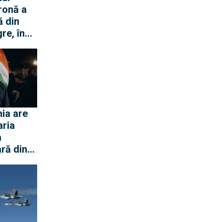
ronă a
ă din
re, în
ei Loft
ia are
aria
a
ră din
 Dunării
ar
ază
e