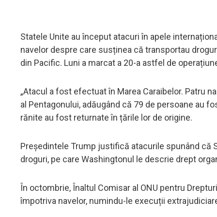
Statele Unite au început atacuri în apele internațion
navelor despre care susținea că transportau droguri i
din Pacific. Luni a marcat a 20-a astfel de operațiun
„Atacul a fost efectuat în Marea Caraibelor. Patru narc
al Pentagonului, adăugând că 79 de persoane au fos
rănite au fost returnate în țările lor de origine.
Președintele Trump justifică atacurile spunând că Sta
droguri, pe care Washingtonul le descrie drept organi
În octombrie, Înaltul Comisar al ONU pentru Drepturi
împotriva navelor, numindu-le execuții extrajudiciar