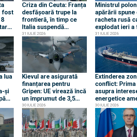
ta
Criza din Ceuta: Franța
Ministrul polon
 fost
desfășoară trupe la
apărării spune
18
frontieră, în timp ce
racheta rusă c
itare
Italia suspendă
explodat ieri a
orba
acordul Schengen cu
produsă în pri
31 IULIE 2026
31 IULIE 2026
Spania
lui 2026. Între 
avioane ruseșt
transponderul o
au apropiat de
frontiera Polon
a lua
Kievul are asigurată
Extinderea zon
finanțarea pentru
conflict: Prima
a-și
Gripen: UE virează încă
asupra interes
upă
un împrumut de 3,5
energetice am
a
miliarde euro pentru
din Egipt activ
30 IULIE 2026
30 IULIE 2026
a
Gripen, drone, rachete
alerta la Casa 
și apărare aeriană