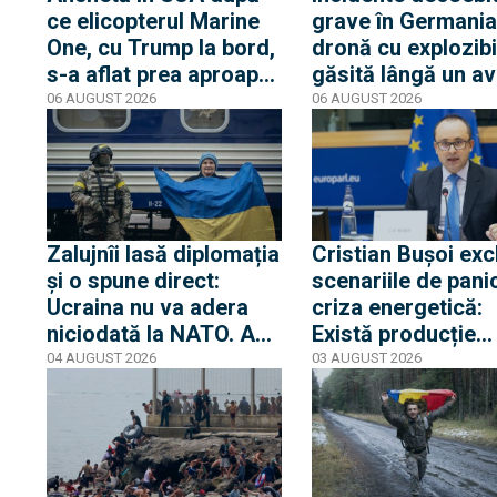
ce elicopterul Marine
grave în Germania
One, cu Trump la bord,
dronă cu explozibi
s-a aflat prea aproape
găsită lângă un av
de un avion de linie.
ucrainean, în timp
06 AUGUST 2026
06 AUGUST 2026
Casa Albă transmite
un alt avion de ma
că Trump nu s-a aflat
care anula ateriza
niciun moment în
lovit o a doua dro
pericol
Zalujnîi lasă diplomația
Cristian Bușoi exc
și o spune direct:
scenariile de pani
Ucraina nu va adera
criza energetică:
niciodată la NATO. Am
Există producție
auzit 12 ani povești
internă stabilă cât
04 AUGUST 2026
03 AUGUST 2026
privind aderarea
alimentăm populaț
noastră