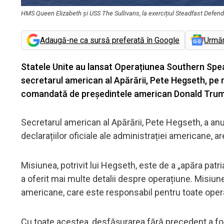
HMS Queen Elizabeth și USS The Sullivans, la exercițiul Steadfast Defen
Adaugă-ne ca sursă preferată în Google
Urmă
Statele Unite au lansat Operațiunea Southern Spear
secretarul american al Apărării, Pete Hegseth, pe r
comandată de președintele american Donald Trum
Secretarul american al Apărării, Pete Hegseth, a an
declarațiilor oficiale ale administrației americane, 
Misiunea, potrivit lui Hegseth, este de a „apăra patri
a oferit mai multe detalii despre operațiune. Mis
americane, care este responsabil pentru toate opera
Cu toate acestea, desfășurarea fără precedent a forțe