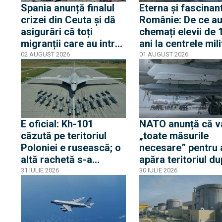
Spania anunță finalul
Eterna și fascinan
crizei din Ceuta și dă
Românie: De ce au
asigurări că toți
chemați elevii de 
migranții care au intrat
ani la centrele mil
ilegal au părăsit
și de ce nu este v
02 AUGUST 2026
01 AUGUST 2026
enclava spaniolă. Criza
despre mobilizare
trezește temeri în
Europa după episodul
din 2015
E oficial: Kh-101
NATO anunță că v
căzută pe teritoriul
„toate măsurile
Poloniei e rusească; o
necesare” pentru 
altă rachetă s-a
apăra teritoriul d
apropiat la 5 km de
ce o rachetă rusă 
31 IULIE 2026
30 IULIE 2026
frontieră, dar s-a
explodat în Poloni
întors spre Ucraina