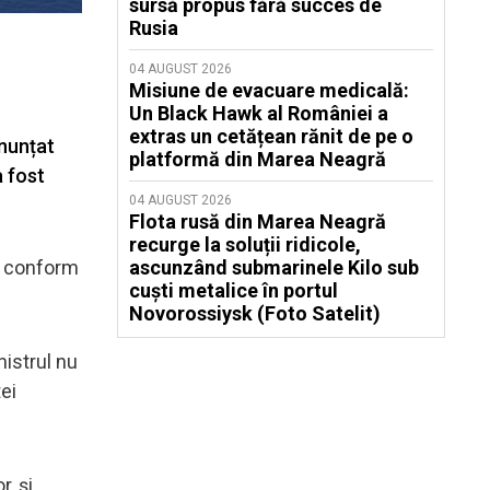
sursă propus fără succes de
Rusia
04 AUGUST 2026
Misiune de evacuare medicală:
Un Black Hawk al României a
extras un cetățean rănit de pe o
anunțat
platformă din Marea Neagră
a fost
04 AUGUST 2026
Flota rusă din Marea Neagră
recurge la soluții ridicole,
e, conform
ascunzând submarinele Kilo sub
cuști metalice în portul
Novorossiysk (Foto Satelit)
nistrul nu
ei
, și