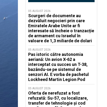
05 AUGUST 2026
Scurgeri de documente au
dezvăluit negocieri prin care
Emiratele Arabe Unite ar fi
interesate să încheie o tranzacție
de armament cu Israelul în
valoare de 1,3 miliarde de dolari
05 AUGUST 2026
Pas istoric către autonomia
aeriană: Un avion X-62 a
interceptat cu succes un T-38,
bazându-se pe sistemul de
senzori AI. E vorba de pachetul
Lockheed Martin Legion Pod
05 AUGUST 2026
Oferta de nerefuzat a fost
refuzată: Su-57, cu localizare,
transfer de tehnologie și cod