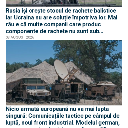
Rusia își crește stocul de rachete balistice
iar Ucraina nu are soluție împotriva lor. Mai
rău e că multe companii care produc
componente de rachete nu sunt sub
sancțiuni în Occident
03 AUGUST 2026
Nicio armată europeană nu va mai lupta
singură: Comunicațiile tactice pe câmpul de
luptă, noul front industrial. Modelul german,