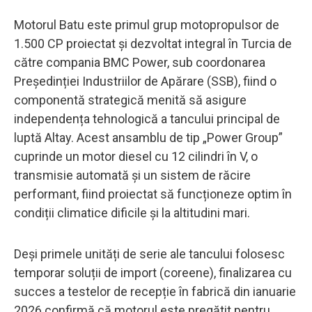
Motorul Batu este primul grup motopropulsor de
1.500 CP proiectat și dezvoltat integral în Turcia de
către compania BMC Power, sub coordonarea
Președinției Industriilor de Apărare (SSB), fiind o
componentă strategică menită să asigure
independența tehnologică a tancului principal de
luptă Altay. Acest ansamblu de tip „Power Group”
cuprinde un motor diesel cu 12 cilindri în V, o
transmisie automată și un sistem de răcire
performant, fiind proiectat să funcționeze optim în
condiții climatice dificile și la altitudini mari.
Deși primele unități de serie ale tancului folosesc
temporar soluții de import (coreene), finalizarea cu
succes a testelor de recepție în fabrică din ianuarie
2026 confirmă că motorul este pregătit pentru