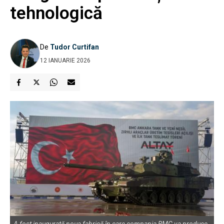
tehnologică
De
Tudor Curtifan
12 IANUARIE 2026
A fost inaugurată noua fabrică în care compania BMC va produce