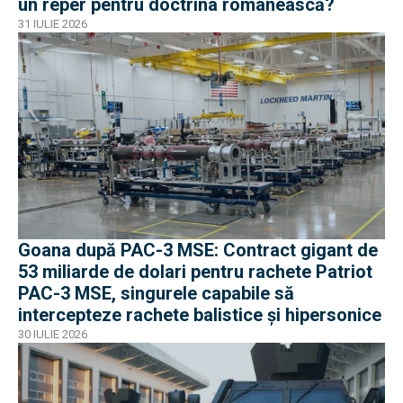
un reper pentru doctrina românească?
31 IULIE 2026
Goana după PAC-3 MSE: Contract gigant de
53 miliarde de dolari pentru rachete Patriot
PAC-3 MSE, singurele capabile să
intercepteze rachete balistice și hipersonice
30 IULIE 2026