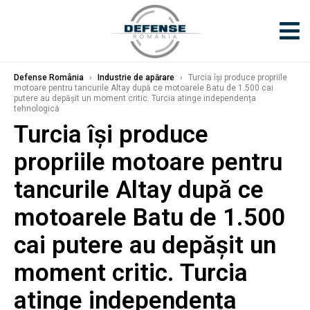
Defense România
›
Industrie de apărare
›
Turcia își produce propriile
motoare pentru tancurile Altay după ce motoarele Batu de 1.500 cai
putere au depășit un moment critic. Turcia atinge independența
tehnologică
Turcia își produce
propriile motoare pentru
tancurile Altay după ce
motoarele Batu de 1.500
cai putere au depășit un
moment critic. Turcia
atinge independența