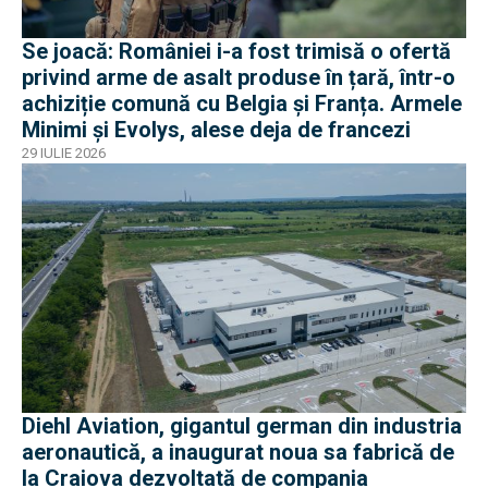
Se joacă: României i-a fost trimisă o ofertă
privind arme de asalt produse în țară, într-o
achiziție comună cu Belgia și Franța. Armele
Minimi și Evolys, alese deja de francezi
29 IULIE 2026
Diehl Aviation, gigantul german din industria
aeronautică, a inaugurat noua sa fabrică de
la Craiova dezvoltată de compania