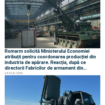
Romarm solicită Ministerului Economiei
atribuții pentru coordonarea producției din
industria de apărare. Reacția, după ce
directorii Fabricilor de armament din
București și Plopeni au fost reținuți de DNA
24 IULIE 2026