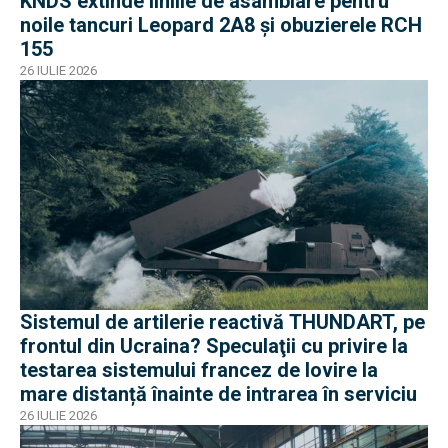
KNDS extinde liniile de asamblare pentru
noile tancuri Leopard 2A8 și obuzierele RCH
155
26 IULIE 2026
Sistemul de artilerie reactivă THUNDART, pe
frontul din Ucraina? Speculaţii cu privire la
testarea sistemului francez de lovire la
mare distanță înainte de intrarea în serviciu
26 IULIE 2026