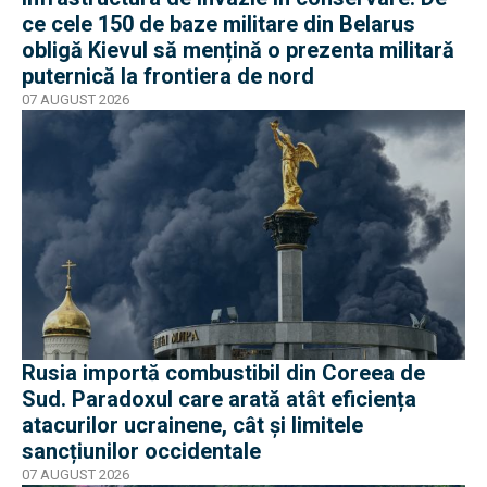
ce cele 150 de baze militare din Belarus
obligă Kievul să mențină o prezenta militară
puternică la frontiera de nord
07 AUGUST 2026
Rusia importă combustibil din Coreea de
Sud. Paradoxul care arată atât eficiența
atacurilor ucrainene, cât și limitele
sancțiunilor occidentale
07 AUGUST 2026