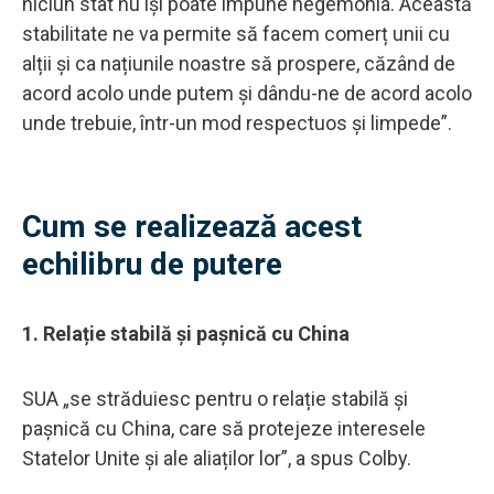
niciun stat nu își poate impune hegemonia. Această
stabilitate ne va permite să facem comerț unii cu
alții și ca națiunile noastre să prospere, căzând de
acord acolo unde putem și dându-ne de acord acolo
unde trebuie, într-un mod respectuos și limpede”.
Cum se realizează acest
echilibru de putere
1. Relație stabilă și pașnică cu China
SUA „se străduiesc pentru o relație stabilă și
pașnică cu China, care să protejeze interesele
Statelor Unite și ale aliaților lor”, a spus Colby.