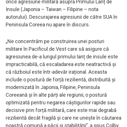
orice agresiune militară asupra Primului Lanț de
Insule (Japonia – Taiwan – Filipine – nota
autorului). Descurajarea agresiunii de către SUA în
Peninsula Coreea nu apare în discurs.
„Ne concentrăm pe construirea unei posturi
militare în Pacificul de Vest care să asigure că
agresiunea de-a lungul primului lanț de insule este
impracticabilă, că escaladarea este neatractivă și
că războiul este într-adevăr irațional. Aceasta
include o postură de forță rezilientă, distribuită și
modernizată în Japonia, Filipine, Peninsula
Coreeană și în alte părți ale regiunii, o postură
optimizată pentru negarea câștigurilor rapide sau
decisive prin forță militară, care este mai degrabă
rezilientă decât fragilă și care ne unește în căutarea
noastră comună a păcii și stabilității”, a spus Colby.