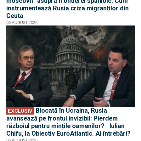
moscovit'' asupra frontierei spaniole: Cum
instrumentează Rusia criza migranților din
Ceuta
06 AUGUST 2026
EXCLUSIV
Blocată în Ucraina, Rusia
EXCLUSIV
avansează pe frontul invizibil: Pierdem
războiul pentru mințile oamenilor? | Iulian
Chifu, la Obiectiv EuroAtlantic. Ai întrebări?
06 AUGUST 2026