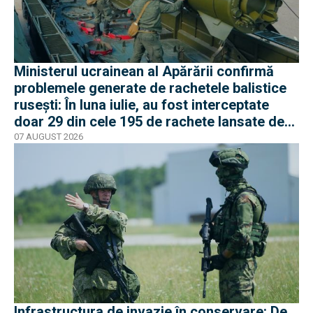
Ministerul ucrainean al Apărării confirmă
problemele generate de rachetele balistice
rusești: În luna iulie, au fost interceptate
doar 29 din cele 195 de rachete lansate de
armata rusă
07 AUGUST 2026
Infrastructura de invazie în conservare: De