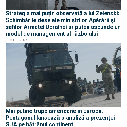
Strategia mai puțin observată a lui Zelenski:
Schimbările dese ale miniștrilor Apărării și
șefilor Armatei Ucrainei ar putea ascunde un
model de management al războiului
31 IULIE 2026
Mai puține trupe americane în Europa.
Pentagonul lansează o analiză a prezenței
SUA pe bătrânul continent