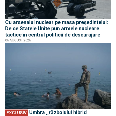
Cu arsenalul nuclear pe masa preşedintelui:
De ce Statele Unite pun armele nucleare
tactice în centrul politicii de descurajare
06 AUGUST 2026
EXCLUSIV
Umbra ,,războiului hibrid
EXCLUSIV