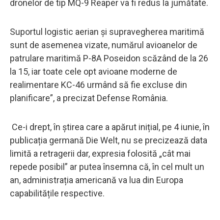
dronelor de tip MQ-9 Reaper va fi redus la jumătate.
Suportul logistic aerian și supravegherea maritimă
sunt de asemenea vizate, numărul avioanelor de
patrulare maritimă P-8A Poseidon scăzând de la 26
la 15, iar toate cele opt avioane moderne de
realimentare KC-46 urmând să fie excluse din
planificare”, a precizat Defense România.
Ce-i drept, în știrea care a apărut inițial, pe 4 iunie, în
publicația germană Die Welt, nu se precizează data
limită a retragerii dar, expresia folosită „cât mai
repede posibil” ar putea însemna că, în cel mult un
an, administrația americană va lua din Europa
capabilitățile respective.