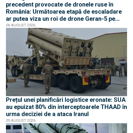
precedent provocate de dronele ruse în
România: Următoarea etapă de escaladare
ar putea viza un roi de drone Geran-5 pe
direcția Galați-Reni
06 AUGUST 2026
Prețul unei planificări logistice eronate: SUA
au epuizat 80% din interceptoarele THAAD în
urma deciziei de a ataca Iranul
05 AUGUST 2026