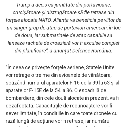
Trump a decis ca jumătate din portavioane,
crucișătoare și distrugătoare să fie retrase din
forțele alocate NATO. Alianța va beneficia pe viitor de
un singur grup de atac de portavion american, în loc
de două, iar submarinele de atac capabile să
lanseze rachete de croazieră vor fi exculse complet
din planificare”, a anunțat Defense România.
”În ceea ce privește forțele aeriene, Statele Unite
vor retrage o treime din avioanele de vânătoare,
scăzând numărul aparatelor F-16 de la 99 la 63 și al
aparatelor F-15E de la 54 la 36. O escadrilă de
bombardiere, din cele două alocate în prezent, va fi
dezafectată. Capacitățile de recunoaștere vor fi
sever limitate, în condițiile în care toate dronele cu
rază lungă de acțiune vor fi retrase, iar numărul