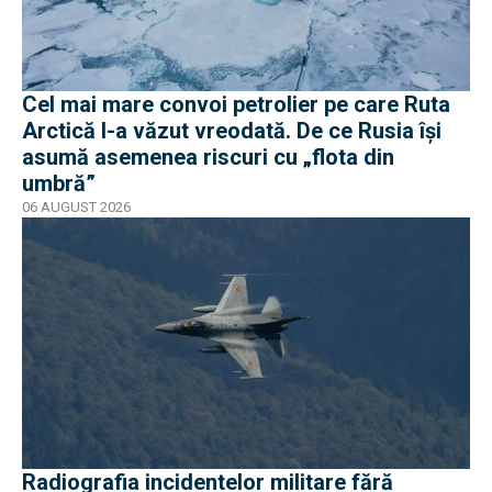
Cel mai mare convoi petrolier pe care Ruta
Arctică l-a văzut vreodată. De ce Rusia își
asumă asemenea riscuri cu „flota din
umbră”
06 AUGUST 2026
Radiografia incidentelor militare fără