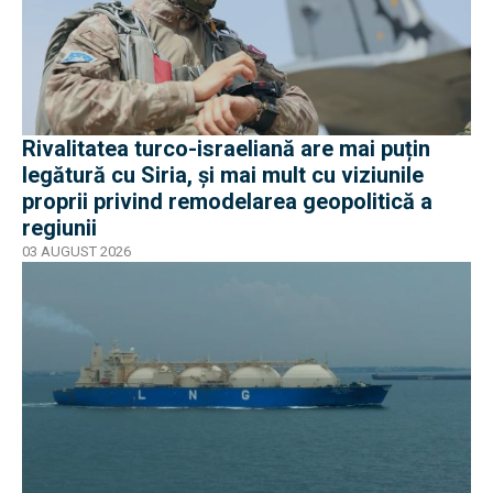
Rivalitatea turco-israeliană are mai puțin
legătură cu Siria, și mai mult cu viziunile
proprii privind remodelarea geopolitică a
regiunii
03 AUGUST 2026