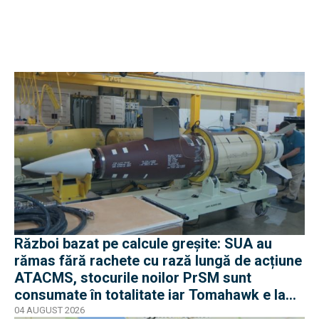
Război bazat pe calcule greșite: SUA au
rămas fără rachete cu rază lungă de acțiune
ATACMS, stocurile noilor PrSM sunt
consumate în totalitate iar Tomahawk e la
jumătate
04 AUGUST 2026