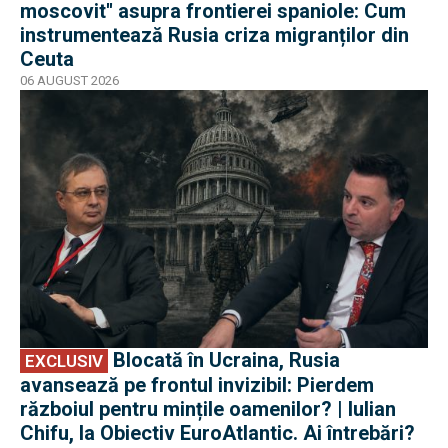
moscovit'' asupra frontierei spaniole: Cum
instrumentează Rusia criza migranților din
Ceuta
06 AUGUST 2026
EXCLUSIV
Blocată în Ucraina, Rusia
EXCLUSIV
avansează pe frontul invizibil: Pierdem
războiul pentru mințile oamenilor? | Iulian
Chifu, la Obiectiv EuroAtlantic. Ai întrebări?