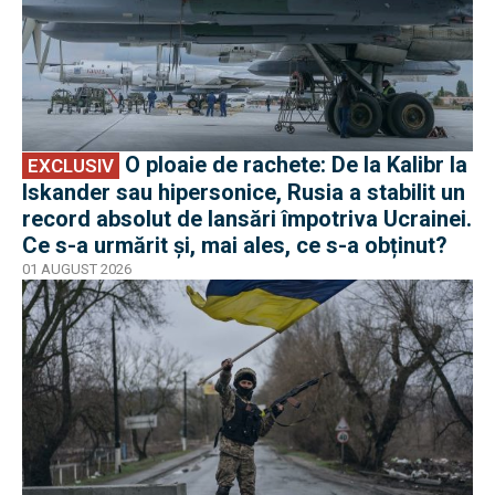
O ploaie de rachete: De la Kalibr la
EXCLUSIV
Iskander sau hipersonice, Rusia a stabilit un
record absolut de lansări împotriva Ucrainei.
Ce s-a urmărit și, mai ales, ce s-a obținut?
01 AUGUST 2026