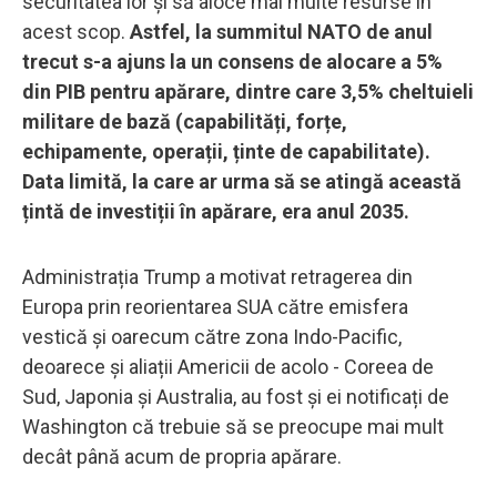
securitatea lor și să aloce mai multe resurse în
acest scop.
Astfel, la summitul NATO de anul
trecut s-a ajuns la un consens de alocare a 5%
din PIB pentru apărare, dintre care 3,5% cheltuieli
militare de bază (capabilități, forțe,
echipamente, operații, ținte de capabilitate).
Data limită, la care ar urma să se atingă această
țintă de investiții în apărare, era anul 2035.
Administrația Trump a motivat retragerea din
Europa prin reorientarea SUA către emisfera
vestică și oarecum către zona Indo-Pacific,
deoarece și aliații Americii de acolo - Coreea de
Sud, Japonia și Australia, au fost și ei notificați de
Washington că trebuie să se preocupe mai mult
decât până acum de propria apărare.