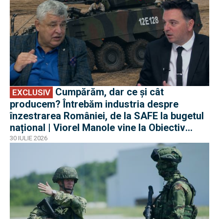
Cumpărăm, dar ce și cât
EXCLUSIV
producem? Întrebăm industria despre
înzestrarea României, de la SAFE la bugetul
național | Viorel Manole vine la Obiectiv
EuroAtlantic la DefenseRomania
30 IULIE 2026
EXCLUSIV