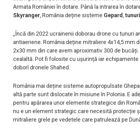
Armata României în dotare. Până la intrarea în dota
Skyranger
, România deține sisteme
Gepard
,
tunur
„Încă din 2022 ucrainenii doborau drone cu tunuri an
antiaeriene. România deține mitraliere 4x14,5 mm de
2x30 mm din care avem aproximativ 300 de bucăți. El
cealaltă. Pot fi folosite cu ușurință iar echipament
doborî dronele Shahed.
România mai deține sisteme autopropulsate Ghepard,
altă parte sunt dislocate în misiune în Polonia. E ade
pentru apărarea unor elemente strategice din România
nu e un element strategic care necesită protecție 
mitraliere grele pe vedetele care patrulează pe Dun