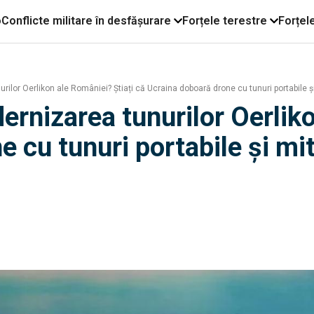
o
Conflicte militare în desfășurare
Forțele terestre
Forțel
ilor Oerlikon ale României? Știați că Ucraina doboară drone cu tunuri portabile și 
ernizarea tunurilor Oerliko
 cu tunuri portabile și mitr