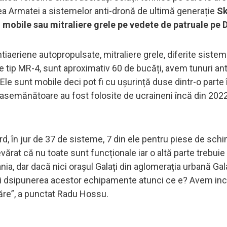
rea Armatei a sistemelor anti-dronă de ultimă generație
Sk
i mobile sau mitraliere grele pe vedete de patruale pe 
tiaeriene autopropulsate, mitraliere grele, diferite siste
 tip MR-4, sunt aproximativ 60 de bucăți, avem tunuri an
e sunt mobile deci pot fi cu ușurință duse dintr-o parte 
e asemănătoare au fost folosite de ucraineni încă din 202
 în jur de 37 de sisteme, 7 din ele pentru piese de schi
vărat că nu toate sunt funcționale iar o altă parte trebuie
, dar dacă nici orașul Galați din aglomerația urbană Galaț
și dsipunerea acestor echipamente atunci ce e? Avem inc
ăre”, a punctat Radu Hossu.