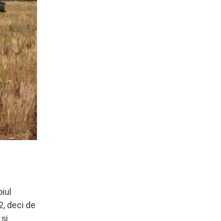
iul
2, deci de
 și