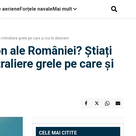
e aeriene
Forțele navale
Mai mult
mitraliere grele pe care și noi le deținem
n ale României? Știați
aliere grele pe care și
CELE MAI CITITE