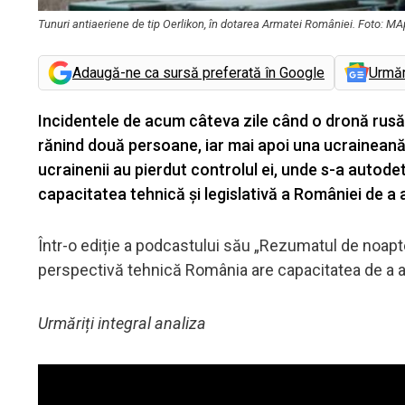
Tunuri antiaeriene de tip Oerlikon, în dotarea Armatei României. Foto: M
Adaugă-ne ca sursă preferată în Google
Urmă
Incidentele de acum câteva zile când o dronă rusă G
rănind două persoane, iar mai apoi una ucraineană
ucrainenii au pierdut controlul ei, unde s-a autode
capacitatea tehnică și legislativă a României de a
Într-o ediție a podcastului său „Rezumatul de noap
perspectivă tehnică România are capacitatea de a a
Urmăriți integral analiza