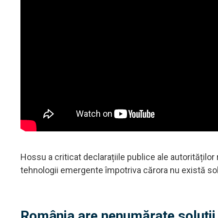
Hossu a criticat declarațiile publice ale autorități
tehnologii emergente împotriva cărora nu există soluț
România are nenumărate soluții 