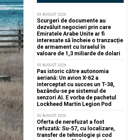
05 AUGUST 2026
Scurgeri de documente au
dezvăluit negocieri prin care
Emiratele Arabe Unite ar fi
interesate să încheie o tranzacție
de armament cu Israelul în
valoare de 1,3 miliarde de dolari
05 AUGUST 2026
Pas istoric către autonomia
aeriană: Un avion X-62 a
interceptat cu succes un T-38,
bazându-se pe sistemul de
senzori AI. E vorba de pachetul
Lockheed Martin Legion Pod
05 AUGUST 2026
Oferta de nerefuzat a fost
refuzată: Su-57, cu localizare,
transfer de tehnologie și cod