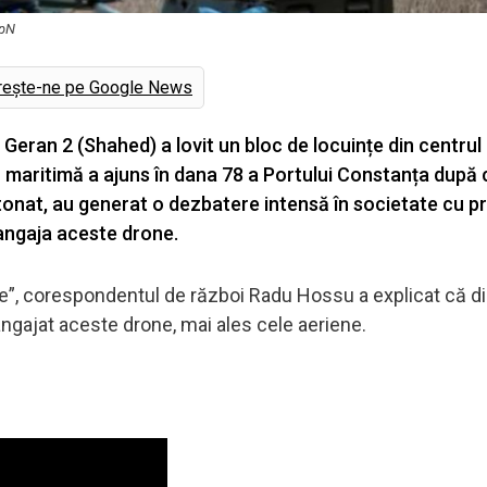
ApN
rește-ne pe Google News
eran 2 (Shahed) a lovit un bloc de locuințe din centrul 
 maritimă a ajuns în dana 78 a Portului Constanța după 
tonat, au generat o dezbatere intensă în societate cu pri
 angaja aceste drone.
te”, corespondentul de război Radu Hossu a explicat că d
ngajat aceste drone, mai ales cele aeriene.