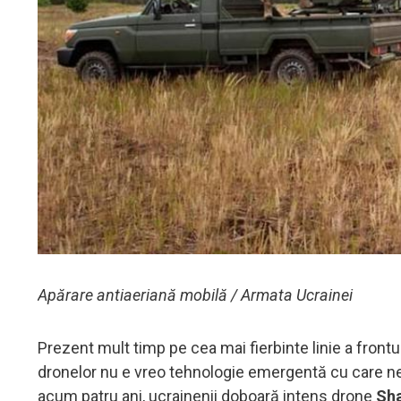
Apărare antiaeriană mobilă / Armata Ucrainei
Prezent mult timp pe cea mai fierbinte linie a fron
dronelor nu e vreo tehnologie emergentă cu care ne-
acum patru ani, ucrainenii doboară intens drone
Sh