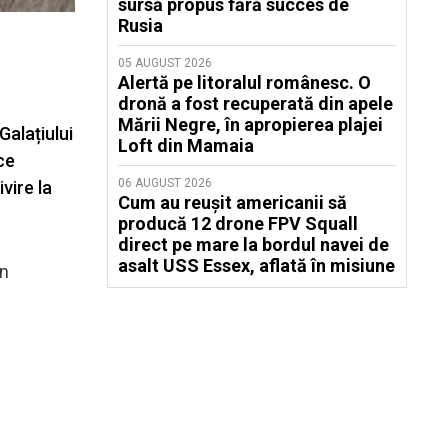
sursă propus fără succes de
Rusia
05 AUGUST 2026
Alertă pe litoralul românesc. O
dronă a fost recuperată din apele
Mării Negre, în apropierea plajei
Galațiului
Loft din Mamaia
ce
06 AUGUST 2026
vire la
Cum au reușit americanii să
producă 12 drone FPV Squall
direct pe mare la bordul navei de
asalt USS Essex, aflată în misiune
in