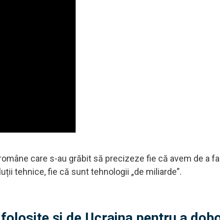
lor române care s-au grăbit să precizeze fie că avem de a f
ii tehnice, fie că sunt tehnologii „de miliarde”.
folosite și de Ucraina pentru a dobo