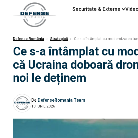
Securitate & Externe
Vide
Defense România
›
Strategică
›
Ce s-a întâmplat cu modernizarea tunur
Ce s-a întâmplat cu mod
că Ucraina doboară drone
noi le deținem
De
DefenseRomania Team
10 IUNIE 2026