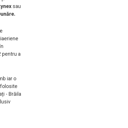
ynex
sau
Dunăre.
me
tiaeriene
în
2 pentru a
mb iar o
 folosite
i - Brăila
lusiv