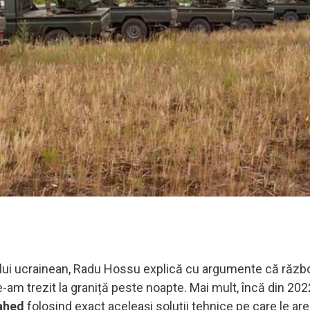
tului ucrainean, Radu Hossu explică cu argumente că războ
am trezit la graniță peste noapte. Mai mult, încă din 202
ahed
folosind exact aceleași soluții tehnice pe care le are