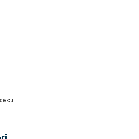
ace cu
rî