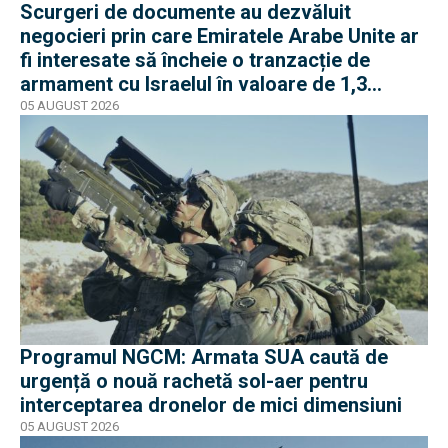
Scurgeri de documente au dezvăluit
negocieri prin care Emiratele Arabe Unite ar
fi interesate să încheie o tranzacție de
armament cu Israelul în valoare de 1,3
miliarde de dolari
05 AUGUST 2026
Programul NGCM: Armata SUA caută de
urgență o nouă rachetă sol-aer pentru
interceptarea dronelor de mici dimensiuni
05 AUGUST 2026