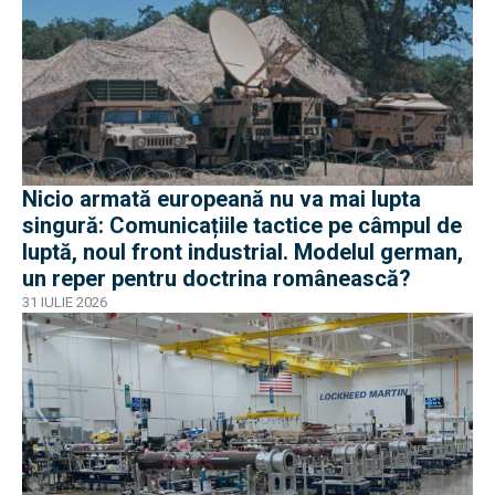
Nicio armată europeană nu va mai lupta
singură: Comunicațiile tactice pe câmpul de
luptă, noul front industrial. Modelul german,
un reper pentru doctrina românească?
31 IULIE 2026