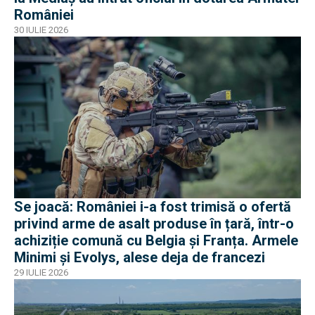
României
30 IULIE 2026
Se joacă: României i-a fost trimisă o ofertă
privind arme de asalt produse în țară, într-o
achiziție comună cu Belgia și Franța. Armele
Minimi și Evolys, alese deja de francezi
29 IULIE 2026