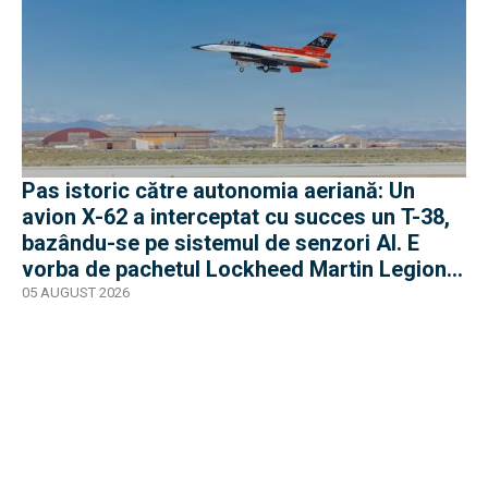
Pas istoric către autonomia aeriană: Un
avion X-62 a interceptat cu succes un T-38,
bazându-se pe sistemul de senzori AI. E
vorba de pachetul Lockheed Martin Legion
Pod
05 AUGUST 2026