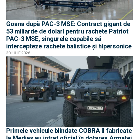
Goana după PAC-3 MSE: Contract gigant de
53 miliarde de dolari pentru rachete Patriot
PAC-3 MSE, singurele capabile să
intercepteze rachete balistice și hipersonice
30 IULIE 2026
Primele vehicule blindate COBRA II fabricate
la Mediaș au intrat oficial în dotarea Armatei