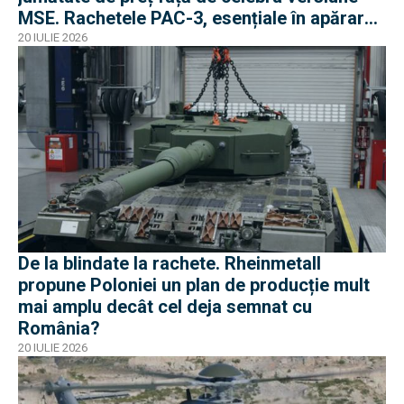
MSE. Rachetele PAC-3, esențiale în apărarea
antibalistică
20 IULIE 2026
De la blindate la rachete. Rheinmetall
propune Poloniei un plan de producție mult
mai amplu decât cel deja semnat cu
România?
20 IULIE 2026