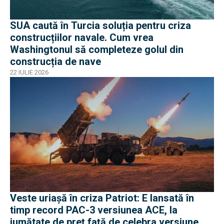
SUA caută în Turcia soluția pentru criza
construcțiilor navale. Cum vrea
Washingtonul să completeze golul din
construcția de nave
22 IULIE 2026
Veste uriașă în criza Patriot: E lansată în
timp record PAC-3 versiunea ACE, la
jumătate de preț față de celebra versiune