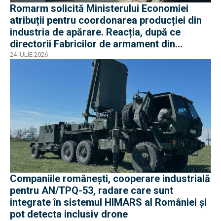
Romarm solicită Ministerului Economiei
atribuții pentru coordonarea producției din
industria de apărare. Reacția, după ce
directorii Fabricilor de armament din
București și Plopeni au fost reținuți de DNA
24 IULIE 2026
Companiile românești, cooperare industrială
pentru AN/TPQ-53, radare care sunt
integrate în sistemul HIMARS al României și
pot detecta inclusiv drone