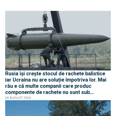
Rusia își crește stocul de rachete balistice
iar Ucraina nu are soluție împotriva lor. Mai
rău e că multe companii care produc
componente de rachete nu sunt sub
sancțiuni în Occident
03 AUGUST 2026