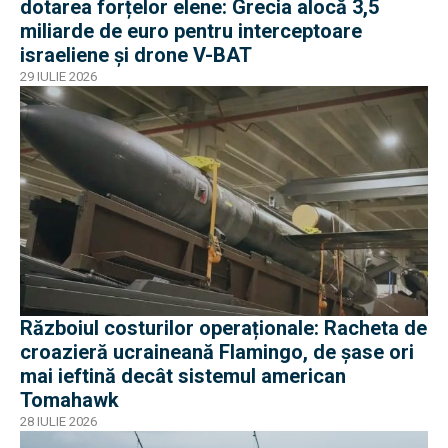
dotarea forțelor elene: Grecia alocă 3,5
miliarde de euro pentru interceptoare
israeliene și drone V-BAT
29 IULIE 2026
Războiul costurilor operaționale: Racheta de
croazieră ucraineană Flamingo, de șase ori
mai ieftină decât sistemul american
Tomahawk
28 IULIE 2026