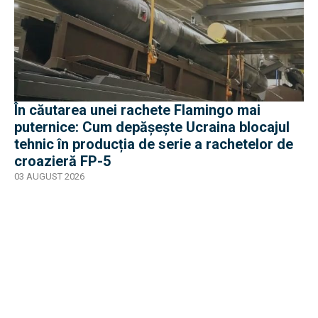
În căutarea unei rachete Flamingo mai
puternice: Cum depășește Ucraina blocajul
tehnic în producția de serie a rachetelor de
croazieră FP-5
03 AUGUST 2026