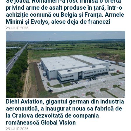
Se joacă: României i-a fost trimisă o ofertă
privind arme de asalt produse în țară, într-o
achiziție comună cu Belgia și Franța. Armele
Minimi și Evolys, alese deja de francezi
29 IULIE 2026
Diehl Aviation, gigantul german din industria
aeronautică, a inaugurat noua sa fabrică de
la Craiova dezvoltată de compania
românească Global Vision
29 IULIE 2026