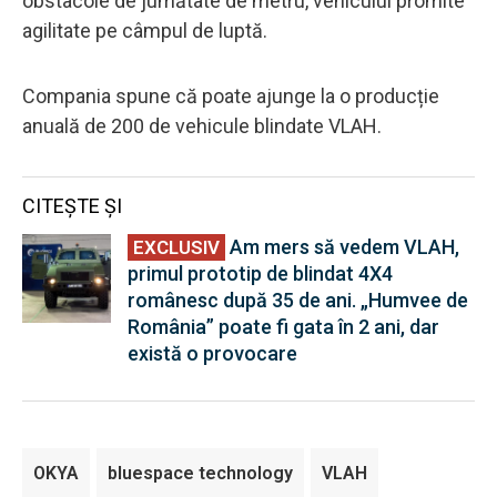
obstacole de jumătate de metru, vehiculul promite
agilitate pe câmpul de luptă.
Compania spune că poate ajunge la o producție
anuală de 200 de vehicule blindate VLAH.
CITEȘTE ȘI
EXCLUSI
Am mers să vedem VLAH,
EXCLUSIV
primul prototip de blindat 4X4
V
românesc după 35 de ani. „Humvee de
România” poate fi gata în 2 ani, dar
există o provocare
OKYA
bluespace technology
VLAH