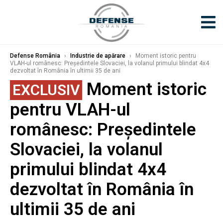
Defense România
›
Industrie de apărare
›
Moment istoric pentru
VLAH-ul românesc: Președintele Slovaciei, la volanul primului blindat 4x4
dezvoltat în România în ultimii 35 de ani
Moment istoric
EXCLUSIV
pentru VLAH-ul
românesc: Președintele
Slovaciei, la volanul
primului blindat 4x4
dezvoltat în România în
ultimii 35 de ani