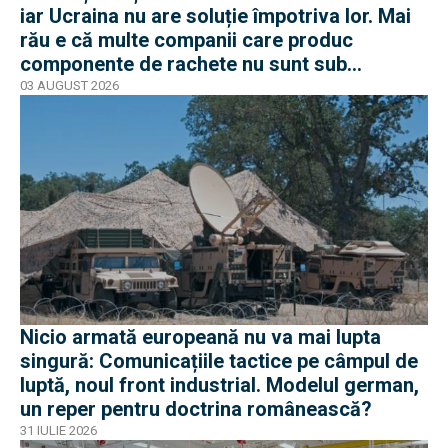
iar Ucraina nu are soluție împotriva lor. Mai
rău e că multe companii care produc
componente de rachete nu sunt sub
sancțiuni în Occident
03 AUGUST 2026
Nicio armată europeană nu va mai lupta
singură: Comunicațiile tactice pe câmpul de
luptă, noul front industrial. Modelul german,
un reper pentru doctrina românească?
31 IULIE 2026