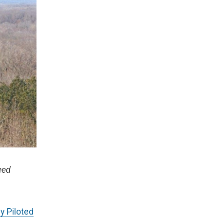
eed
y Piloted