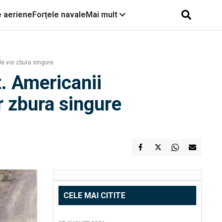
e aeriene
Forțele navale
Mai mult
le vor zbura singure
. Americanii
r zbura singure
CELE MAI CITITE