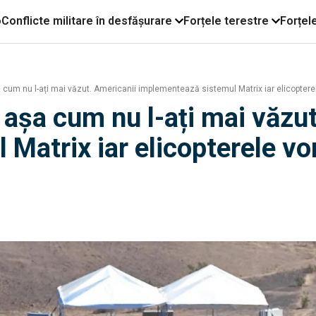
o
Conflicte militare în desfășurare
Forțele terestre
Forțel
cum nu l-ați mai văzut. Americanii implementează sistemul Matrix iar elicoptere
așa cum nu l-ați mai văzut
Matrix iar elicopterele vo