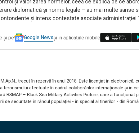
ntrol și valorizarea normelor, ceea ce explică de ce abor
rare diplomatică și norme legale – au mai multe șanse s
, contondente și intens contestate asociate administrației
Google News
e și pe
și în aplicațiile mobile
M.Ap.N., trecut în rezervă în anul 2018. Este licențiat în electronică, c
a terorismului efectuate în cadrul colaborărilor internaționale și în c
tară BSMAP – Black Sea Military Activities Picture, care a funcționat 
i de securitate în rândul populației - în special al tinerilor - din Româ