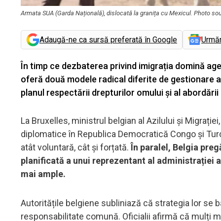
Armata SUA (Garda Națională), dislocată la granița cu Mexicul. Photo s
Adaugă-ne ca sursă preferată în Google
Urmă
În timp ce dezbaterea privind imigrația domină agen
oferă două modele radical diferite de gestionare a 
planul respectării drepturilor omului și al abordări
La Bruxelles, ministrul belgian al Azilului și Migraț
diplomatice în Republica Democratică Congo și Turci
atât voluntară, cât și forțată.
În paralel, Belgia preg
planificată a unui reprezentant al administrației a
mai ample.
Autoritățile belgiene subliniază că strategia lor se
responsabilitate comună. Oficialii afirmă că mulți mi