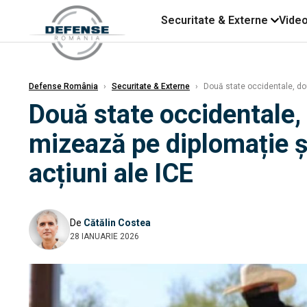
Securitate & Externe
Vide
Defense România
›
Securitate & Externe
›
Două state occidentale, dou
Două state occidentale, 
mizează pe diplomație ș
acțiuni ale ICE
De
Cătălin Costea
28 IANUARIE 2026