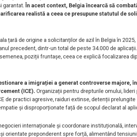
i garantat.
În acest context, Belgia încearcă să combat
clarificarea realistă a ceea ce presupune statutul de sol
a țară de origine a solicitanților de azil în Belgia în 2025,
nul precedent, dintr-un total de peste 34.000 de aplicații.
emenea, poziții fruntașe, ceea ce explică focalizarea di
estionare a imigrației a generat controverse majore, în
rcement (ICE).
Organizații pentru drepturile omului, lideri p
E de practici agresive, raiduri extinse, detenții prelungite 
empatie și disproporționate față de scopul declarat al aplică
gocieri internaționale și coordonare instituțională, interv
 și orientate preponderent spre forță, alimentând tensiuni