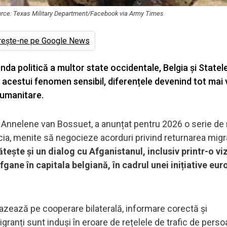
ource: Texas Military Department/Facebook via Army Times
rește-ne pe Google News
da politică a multor state occidentale, Belgia și Statel
acestui fenomen sensibil, diferențele devenind tot mai vi
i umanitare.
iei, Annelene van Bossuet, a anunțat pentru 2026 o serie de
a, menite să negocieze acorduri privind returnarea migra
ătește și un dialog cu Afganistanul, inclusiv printr-o vi
fgane în capitala belgiană, în cadrul unei inițiative eu
 bazează pe cooperare bilaterală, informare corectă și
granți sunt induși în eroare de rețelele de trafic de perso