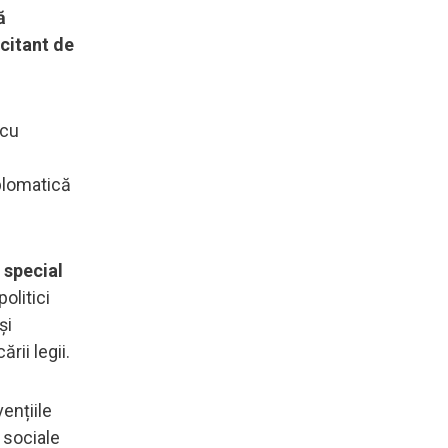
ă
icitant de
 cu
plomatică
 special
olitici
și
rii legii.
ențiile
 sociale