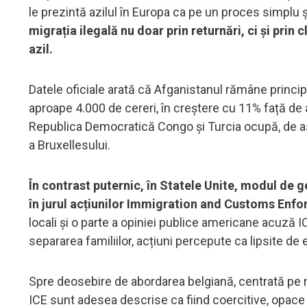
le prezintă azilul în Europa ca pe un proces simplu ș
migrația ilegală nu doar prin returnări, ci și prin 
azil.
Datele oficiale arată că Afganistanul rămâne principal
aproape 4.000 de cereri, în creștere cu 11% față de a
Republica Democratică Congo și Turcia ocupă, de as
a Bruxellesului.
În contrast puternic, în Statele Unite, modul de g
în jurul acțiunilor Immigration and Customs Enfo
locali și o parte a opiniei publice americane acuză IC
separarea familiilor, acțiuni percepute ca lipsite de 
Spre deosebire de abordarea belgiană, centrată pe ne
ICE sunt adesea descrise ca fiind coercitive, opace