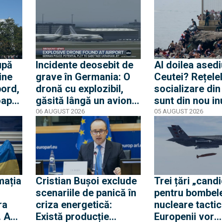
upă
Incidente deosebit de
Al doilea asedi
ine
grave în Germania: O
Ceutei? Rețele
bord,
dronă cu explozibil,
socializare di
oape
găsită lângă un avion
sunt din nou i
e.
ucrainean, în timp ce
de mesaje pent
06 AUGUST 2026
05 AUGUST 2026
te
un alt avion de marfă
nouă mobilizar
lat
care anula aterizarea a
orașul spaniol
lovit o a doua dronă
mația
Cristian Bușoi exclude
Trei țări „cand
scenariile de panică în
pentru bombel
ra
criza energetică:
nucleare tactic
. Am
Există producție
Europenii vor