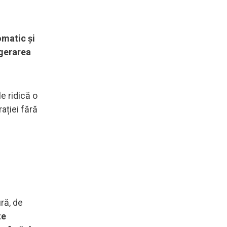
omatic și
agerarea
e ridică o
ației fără
ră, de
te