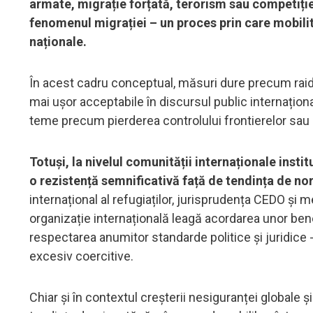
armate, migrație forțată, terorism sau competiție
fenomenul migrației – un proces prin care mobili
naționale.
În acest cadru conceptual, măsuri dure precum raidur
mai ușor acceptabile în discursul public internațional
teme precum pierderea controlului frontierelor sau 
Totuși, la nivelul comunității internaționale inst
o rezistență semnificativă față de tendința de n
internațional al refugiaților, jurisprudența CEDO și 
organizație internațională leagă acordarea unor bene
respectarea anumitor standarde politice și juridice 
excesiv coercitive.
Chiar și în contextul creșterii nesiguranței global