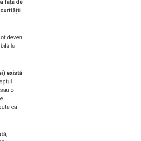
a față de
urității
pot deveni
bilă la
i) există
eptul
 sau o
de
pute ca
tă,