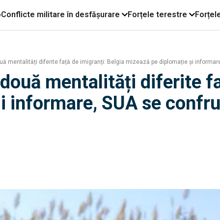
o
Conflicte militare în desfășurare
Forțele terestre
Forțel
ă mentalități diferite față de imigranți: Belgia mizează pe diplomație și informar
două mentalități diferite fa
i informare, SUA se confru