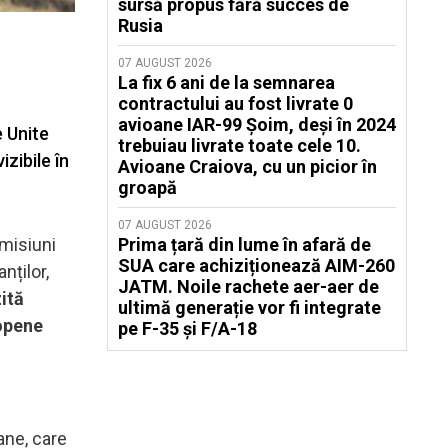
sursă propus fără succes de
Rusia
07 AUGUST 2026
La fix 6 ani de la semnarea
contractului au fost livrate 0
avioane IAR-99 Șoim, deși în 2024
e Unite
trebuiau livrate toate cele 10.
zibile în
Avioane Craiova, cu un picior în
groapă
07 AUGUST 2026
 misiuni
Prima țară din lume în afară de
SUA care achiziționează AIM-260
nților,
JATM. Noile rachete aer-aer de
zită
ultimă generație vor fi integrate
ropene
pe F-35 și F/A-18
ane, care