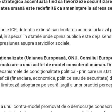
 strategică accentuată tind să favorizeze securitizare
tatea umană este redefinită ca amenințare la adresa sec
ile ICE, detenția extinsă sau limitarea accesului la azil 
, în special în statele unde opinia publică este deja sensi
presiunea asupra serviciilor sociale.
ituționalizate (Uniunea Europeană, ONU, Consiliul Europe
ormalizare a unui astfel de model considerat inuman.
Dr
mecanismele de condiționalitate politică - prin care un stat
ficii (financiare, economice, politice sau de securitate) 
- limitează adoptarea pe scară largă a unor practici perce
e și a unui contra-model promovat de o democrație consacra