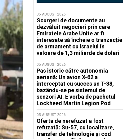
05 AUGUST 2026
Scurgeri de documente au
dezvăluit negocieri prin care
Emiratele Arabe Unite ar fi
interesate să încheie o tranzacție
de armament cu Israelul în
valoare de 1,3 miliarde de dolari
05 AUGUST 2026
Pas istoric către autonomia
aeriană: Un avion X-62 a
interceptat cu succes un T-38,
bazându-se pe sistemul de
senzori AI. E vorba de pachetul
Lockheed Martin Legion Pod
05 AUGUST 2026
Oferta de nerefuzat a fost
refuzată: Su-57, cu localizare,
transfer de tehnologie și cod