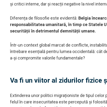
și critici interne, dar și reacții negative la nivel intern
Diferența de filosofie este evidentă:
Belgia încearc
responsabilitatea umanitară, în timp ce Statele U
securității în detrimentul demnității umane.
Într-un context global marcat de conflicte, instabil
întrebare esențială pentru lumea occidentală: cât d
a-și compromite valorile fundamentale?
Va fi un viitor al zidurilor fizice 
Extinderea unor politici migraționiste de tipul cel
felul în care insecuritatea este percepută și folosi