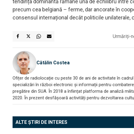
tendința dominantă rămâne una de echilibru între co
precum cea belgiană – ferme, dar ancorate în coope
consensul internațional decât politicile unilaterale
Urmăriți-n
Cătălin Costea
Ofițer de radiolocație cu peste 30 de ani de activitate în cadrul 
specializări în război electronic și informații pentru combatere
pregătire din SUA. În 2018 a înființat platforma de analiză mili
2020. În prezent desfășoară activități pentru dezvoltarea culturi
ALTE ȘTIRI DE INTERES