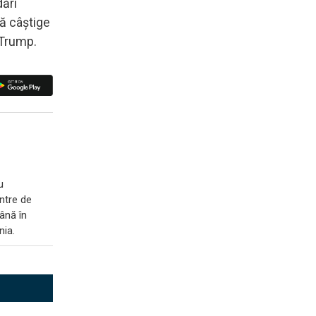
dări
ă câștige
 Trump.
u
entre de
până în
nia.