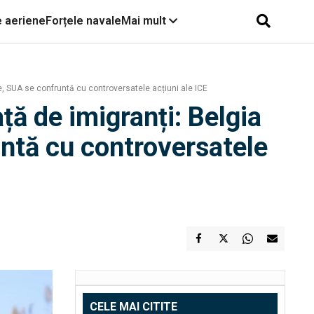
e aeriene
Forțele navale
Mai mult
e, SUA se confruntă cu controversatele acțiuni ale ICE
ță de imigranți: Belgia
ntă cu controversatele
CELE MAI CITITE