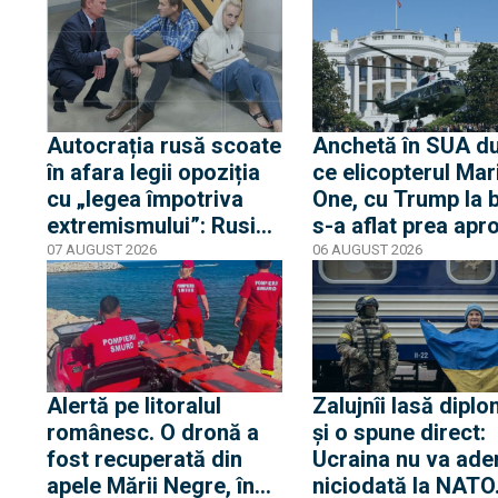
Autocrația rusă scoate
Anchetă în SUA d
în afara legii opoziția
ce elicopterul Mar
cu „legea împotriva
One, cu Trump la 
extremismului”: Rusia
s-a aflat prea apr
declară „indizerabilă”
de un avion de lini
07 AUGUST 2026
06 AUGUST 2026
fundația Iuliei Navalnia,
Casa Albă transmi
soția opozantului
că Trump nu s-a af
Aleksei Navalnîi, ucis
niciun moment în
în închisorile siberiene
pericol
Alertă pe litoralul
Zalujnîi lasă diplo
românesc. O dronă a
și o spune direct:
fost recuperată din
Ucraina nu va ade
apele Mării Negre, în
niciodată la NATO