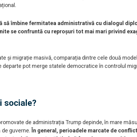
ațional.
ă să îmbine fermitatea administrativă cu dialogul dipl
nite se confruntă cu reproșuri tot mai mari privind ex
itate și migrație masivă, comparația dintre cele două model
e departe pot merge statele democratice în controlul migr
și sociale?
or promovate de administrația Trump depinde, în mare măsu
tă de guverne.
În general, perioadele marcate de conflic