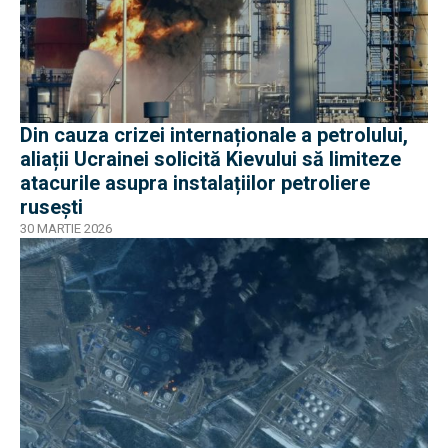
Din cauza crizei internaționale a petrolului,
aliații Ucrainei solicită Kievului să limiteze
atacurile asupra instalațiilor petroliere
rusești
30 MARTIE 2026