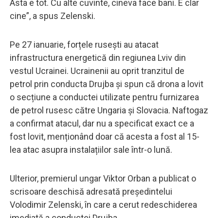
Asta e tot. Cu alte cuvinte, cineva face bani. E clar
cine”, a spus Zelenski.
Pe 27 ianuarie, forțele rusești au atacat
infrastructura energetică din regiunea Lviv din
vestul Ucrainei. Ucrainenii au oprit tranzitul de
petrol prin conducta Drujba și spun că drona a lovit
o secțiune a conductei utilizate pentru furnizarea
de petrol rusesc către Ungaria și Slovacia. Naftogaz
a confirmat atacul, dar nu a specificat exact ce a
fost lovit, menționând doar că acesta a fost al 15-
lea atac asupra instalațiilor sale într-o lună.
Ulterior, premierul ungar Viktor Orban a publicat o
scrisoare deschisă adresată președintelui
Volodimir Zelenski, în care a cerut redeschiderea
imediată a conductei Drujba.