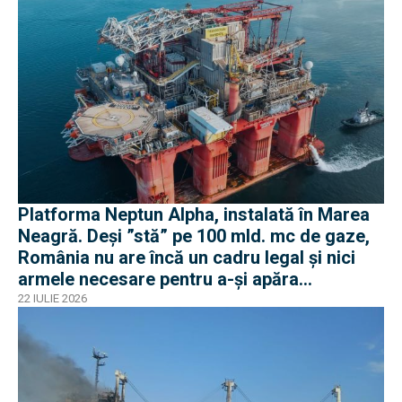
Platforma Neptun Alpha, instalată în Marea
Neagră. Deși ”stă” pe 100 mld. mc de gaze,
România nu are încă un cadru legal și nici
armele necesare pentru a-și apăra
infrastructura
22 IULIE 2026