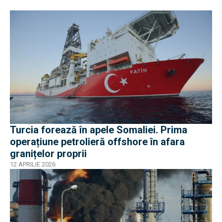
Turcia forează în apele Somaliei. Prima
operațiune petrolieră offshore în afara
granițelor proprii
12 APRILIE 2026