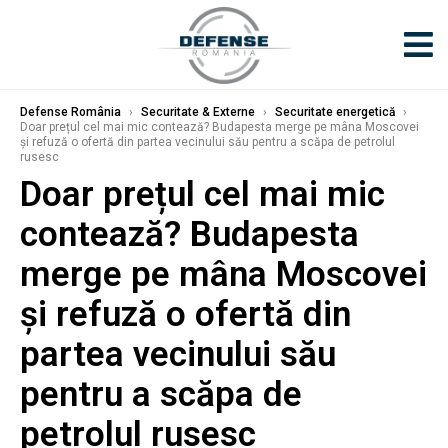
Defense România
›
Securitate & Externe
›
Securitate energetică
›
Doar prețul cel mai mic contează? Budapesta merge pe mâna Moscovei
și refuză o ofertă din partea vecinului său pentru a scăpa de petrolul
rusesc
Doar prețul cel mai mic
contează? Budapesta
merge pe mâna Moscovei
și refuză o ofertă din
partea vecinului său
pentru a scăpa de
petrolul rusesc