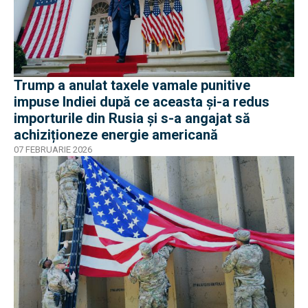
Trump a anulat taxele vamale punitive
impuse Indiei după ce aceasta și-a redus
importurile din Rusia și s-a angajat să
achiziționeze energie americană
07 FEBRUARIE 2026