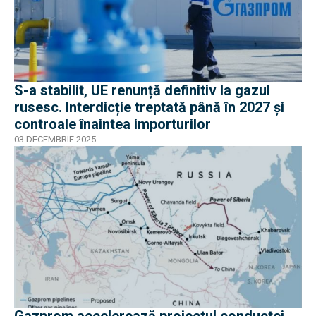
S-a stabilit, UE renunță definitiv la gazul
rusesc. Interdicție treptată până în 2027 și
controale înaintea importurilor
03 DECEMBRIE 2025