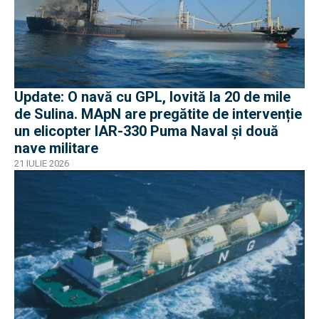
Update: O navă cu GPL, lovită la 20 de mile
de Sulina. MApN are pregătite de intervenție
un elicopter IAR-330 Puma Naval și două
nave militare
21 IULIE 2026