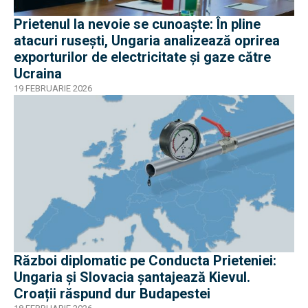
Prietenul la nevoie se cunoaște: În pline
atacuri rusești, Ungaria analizează oprirea
exporturilor de electricitate şi gaze către
Ucraina
19 FEBRUARIE 2026
Război diplomatic pe Conducta Prieteniei:
Ungaria și Slovacia șantajează Kievul.
Croații răspund dur Budapestei