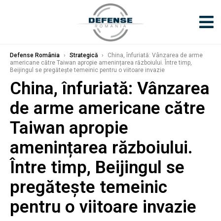
Defense România
›
Strategică
›
China, înfuriată: Vânzarea de arme
americane către Taiwan apropie amenințarea războiului. Între timp,
Beijingul se pregătește temeinic pentru o viitoare invazie
China, înfuriată: Vânzarea
de arme americane către
Taiwan apropie
amenințarea războiului.
Între timp, Beijingul se
pregătește temeinic
pentru o viitoare invazie