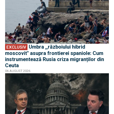
Umbra ,,războiului hibrid
EXCLUSIV
moscovit'' asupra frontierei spaniole: Cum
instrumentează Rusia criza migranților din
Ceuta
06 AUGUST 2026
EXCLUSIV