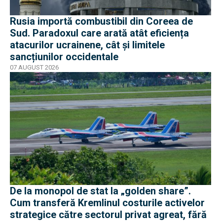
Rusia importă combustibil din Coreea de
Sud. Paradoxul care arată atât eficiența
atacurilor ucrainene, cât și limitele
sancțiunilor occidentale
07 AUGUST 2026
De la monopol de stat la „golden share”.
Cum transferă Kremlinul costurile activelor
strategice către sectorul privat agreat, fără