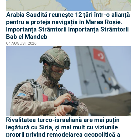
Arabia Saudită reunește 12 țări într-o alianță
pentru a proteja navigația în Marea Roșie.
Importanța Strâmtorii Importanța Strâmtorii
Bab el Mandeb
04 AUGUST 2026
Rivalitatea turco-israeliană are mai puțin
legătură cu Siria, și mai mult cu viziunile
proprii privind remodelarea geopolitică a