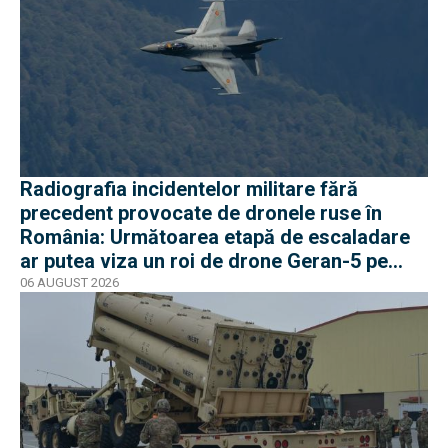
Radiografia incidentelor militare fără
precedent provocate de dronele ruse în
România: Următoarea etapă de escaladare
ar putea viza un roi de drone Geran-5 pe
direcția Galați-Reni
06 AUGUST 2026