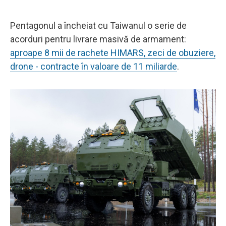
Pentagonul a încheiat cu Taiwanul o serie de
acorduri pentru livrare masivă de armament:
aproape 8 mii de rachete HIMARS, zeci de obuziere,
drone - contracte în valoare de 11 miliarde
.