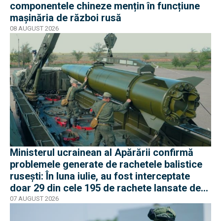
componentele chineze mențin în funcțiune
mașinăria de război rusă
08 AUGUST 2026
Ministerul ucrainean al Apărării confirmă
problemele generate de rachetele balistice
rusești: În luna iulie, au fost interceptate
doar 29 din cele 195 de rachete lansate de
armata rusă
07 AUGUST 2026