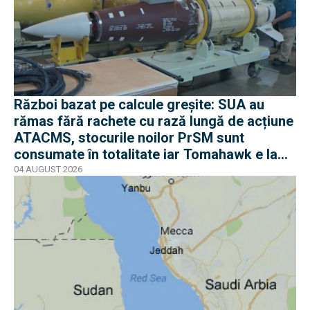
Război bazat pe calcule greșite: SUA au
rămas fără rachete cu rază lungă de acțiune
ATACMS, stocurile noilor PrSM sunt
consumate în totalitate iar Tomahawk e la
jumătate
04 AUGUST 2026