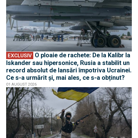
O ploaie de rachete: De la Kalibr la
EXCLUSIV
Iskander sau hipersonice, Rusia a stabilit un
record absolut de lansări împotriva Ucrainei.
Ce s-a urmărit și, mai ales, ce s-a obținut?
01 AUGUST 2026