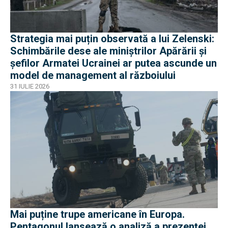
Strategia mai puțin observată a lui Zelenski:
Schimbările dese ale miniștrilor Apărării și
șefilor Armatei Ucrainei ar putea ascunde un
model de management al războiului
31 IULIE 2026
Mai puține trupe americane în Europa.
Pentagonul lansează o analiză a prezenței