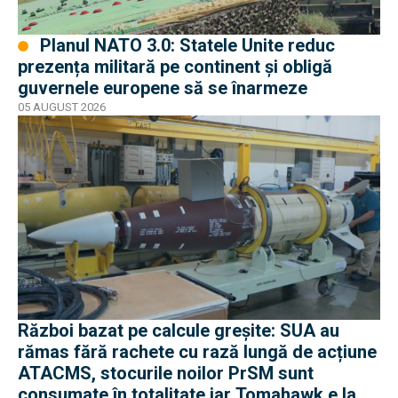
Planul NATO 3.0: Statele Unite reduc
prezența militară pe continent și obligă
guvernele europene să se înarmeze
05 AUGUST 2026
Război bazat pe calcule greșite: SUA au
rămas fără rachete cu rază lungă de acțiune
ATACMS, stocurile noilor PrSM sunt
consumate în totalitate iar Tomahawk e la