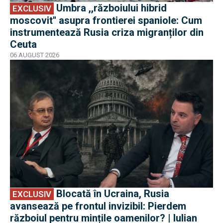
Umbra ,,războiului hibrid
EXCLUSIV
moscovit'' asupra frontierei spaniole: Cum
instrumentează Rusia criza migranților din
Ceuta
06 AUGUST 2026
EXCLUSIV
Blocată în Ucraina, Rusia
EXCLUSIV
avansează pe frontul invizibil: Pierdem
războiul pentru mințile oamenilor? | Iulian