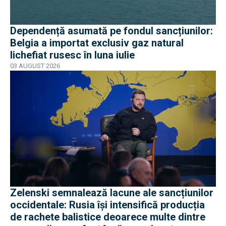
Dependență asumată pe fondul sancțiunilor:
Belgia a importat exclusiv gaz natural
lichefiat rusesc în luna iulie
03 AUGUST 2026
Zelenski semnalează lacune ale sancțiunilor
occidentale: Rusia își intensifică producția
de rachete balistice deoarece multe dintre