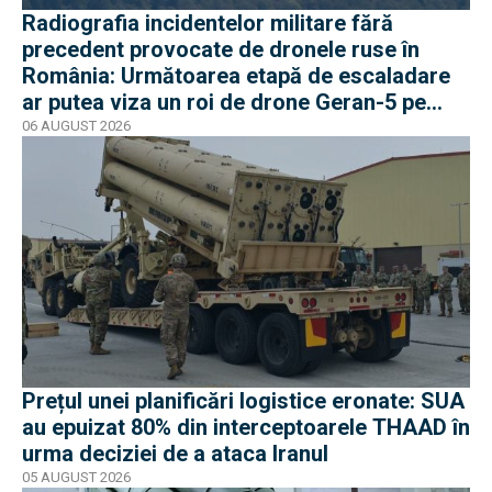
Radiografia incidentelor militare fără
precedent provocate de dronele ruse în
România: Următoarea etapă de escaladare
ar putea viza un roi de drone Geran-5 pe
direcția Galați-Reni
06 AUGUST 2026
Prețul unei planificări logistice eronate: SUA
au epuizat 80% din interceptoarele THAAD în
urma deciziei de a ataca Iranul
05 AUGUST 2026