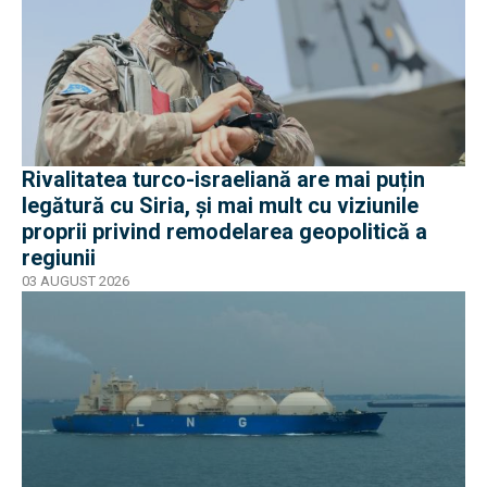
Rivalitatea turco-israeliană are mai puțin
legătură cu Siria, și mai mult cu viziunile
proprii privind remodelarea geopolitică a
regiunii
03 AUGUST 2026