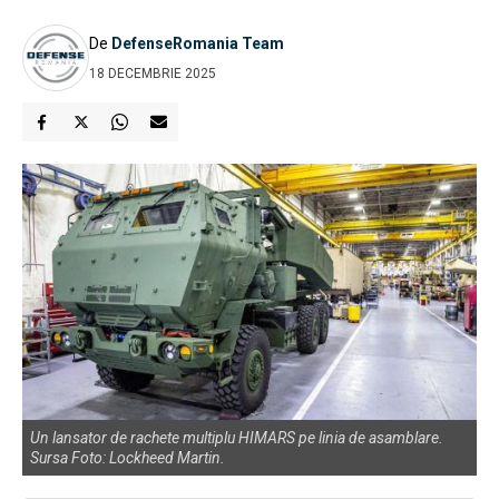
De
DefenseRomania Team
18 DECEMBRIE 2025
Un lansator de rachete multiplu HIMARS pe linia de asamblare.
Sursa Foto: Lockheed Martin.