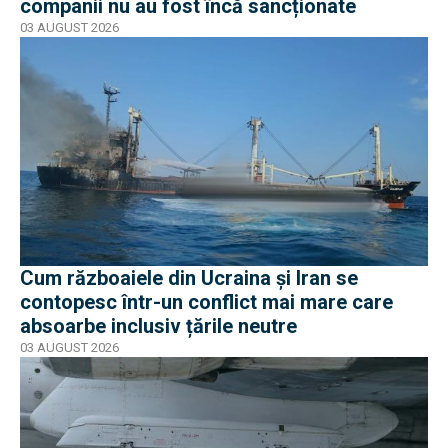
companii nu au fost încă sancționate
03 AUGUST 2026
Cum războaiele din Ucraina și Iran se
contopesc într-un conflict mai mare care
absoarbe inclusiv țările neutre
03 AUGUST 2026
EXCLUSIV