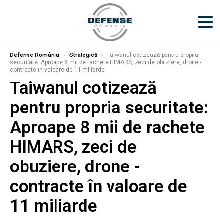
Defense România
›
Strategică
›
Taiwanul cotizează pentru propria
securitate: Aproape 8 mii de rachete HIMARS, zeci de obuziere, drone -
contracte în valoare de 11 miliarde
Taiwanul cotizează
pentru propria securitate:
Aproape 8 mii de rachete
HIMARS, zeci de
obuziere, drone -
contracte în valoare de
11 miliarde