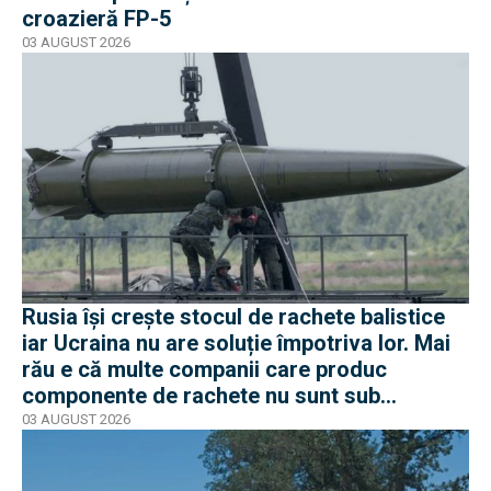
croazieră FP-5
03 AUGUST 2026
Rusia își crește stocul de rachete balistice
iar Ucraina nu are soluție împotriva lor. Mai
rău e că multe companii care produc
componente de rachete nu sunt sub
sancțiuni în Occident
03 AUGUST 2026