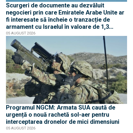
Scurgeri de documente au dezvăluit
negocieri prin care Emiratele Arabe Unite ar
fi interesate să încheie o tranzacție de
armament cu Israelul în valoare de 1,3
miliarde de dolari
05 AUGUST 2026
Programul NGCM: Armata SUA caută de
urgență o nouă rachetă sol-aer pentru
interceptarea dronelor de mici dimensiuni
05 AUGUST 2026