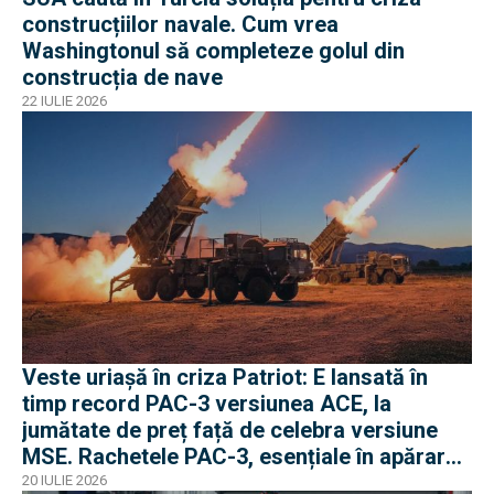
construcțiilor navale. Cum vrea
Washingtonul să completeze golul din
construcția de nave
22 IULIE 2026
Veste uriașă în criza Patriot: E lansată în
timp record PAC-3 versiunea ACE, la
jumătate de preț față de celebra versiune
MSE. Rachetele PAC-3, esențiale în apărarea
antibalistică
20 IULIE 2026