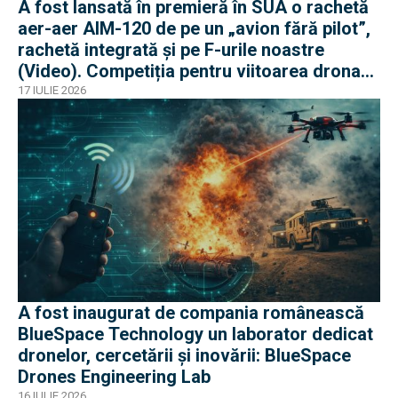
A fost lansată în premieră în SUA o rachetă
aer-aer AIM-120 de pe un „avion fără pilot”,
rachetă integrată și pe F-urile noastre
(Video). Competiția pentru viitoarea drona
„loyal wing” e acerbă
17 IULIE 2026
A fost inaugurat de compania românească
BlueSpace Technology un laborator dedicat
dronelor, cercetării și inovării: BlueSpace
Drones Engineering Lab
16 IULIE 2026