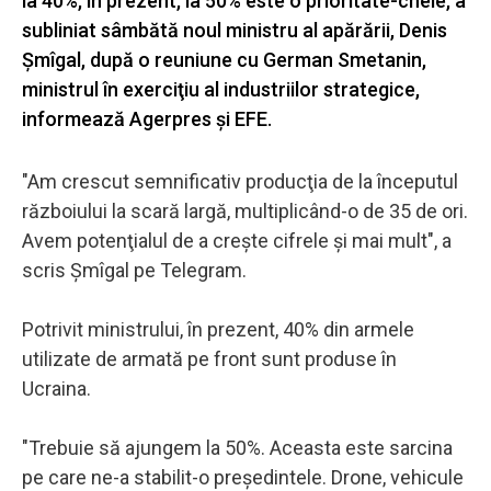
la 40%, în prezent, la 50% este o prioritate-cheie, a
subliniat sâmbătă noul ministru al apărării, Denis
Şmîgal, după o reuniune cu German Smetanin,
ministrul în exerciţiu al industriilor strategice,
informează Agerpres și EFE.
"Am crescut semnificativ producţia de la începutul
războiului la scară largă, multiplicând-o de 35 de ori.
Avem potenţialul de a creşte cifrele şi mai mult", a
scris Şmîgal pe Telegram.
Potrivit ministrului, în prezent, 40% din armele
utilizate de armată pe front sunt produse în
Ucraina.
"Trebuie să ajungem la 50%. Aceasta este sarcina
pe care ne-a stabilit-o preşedintele. Drone, vehicule