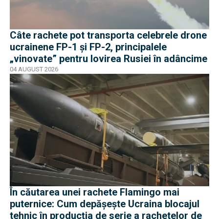
Câte rachete pot transporta celebrele drone
ucrainene FP-1 și FP-2, principalele
„vinovate” pentru lovirea Rusiei în adâncime
04 AUGUST 2026
În căutarea unei rachete Flamingo mai
puternice: Cum depășește Ucraina blocajul
tehnic în producția de serie a rachetelor de