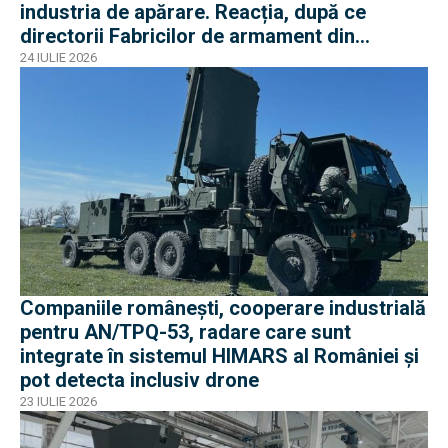
industria de apărare. Reacția, după ce
directorii Fabricilor de armament din
București și Plopeni au fost reținuți de DNA
24 IULIE 2026
Companiile românești, cooperare industrială
pentru AN/TPQ-53, radare care sunt
integrate în sistemul HIMARS al României și
pot detecta inclusiv drone
23 IULIE 2026