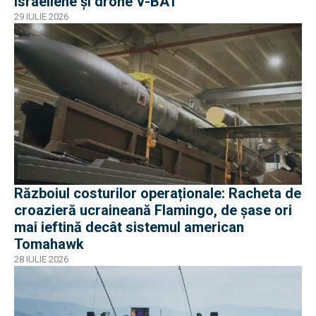
israeliene și drone V-BAT
29 IULIE 2026
Războiul costurilor operaționale: Racheta de
croazieră ucraineană Flamingo, de șase ori
mai ieftină decât sistemul american
Tomahawk
28 IULIE 2026