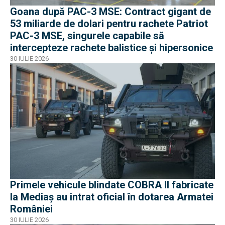
Goana după PAC-3 MSE: Contract gigant de
53 miliarde de dolari pentru rachete Patriot
PAC-3 MSE, singurele capabile să
intercepteze rachete balistice și hipersonice
30 IULIE 2026
Primele vehicule blindate COBRA II fabricate
la Mediaș au intrat oficial în dotarea Armatei
României
30 IULIE 2026