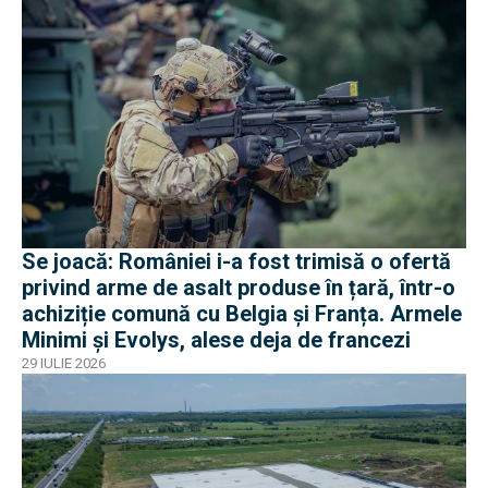
Se joacă: României i-a fost trimisă o ofertă
privind arme de asalt produse în țară, într-o
achiziție comună cu Belgia și Franța. Armele
Minimi și Evolys, alese deja de francezi
29 IULIE 2026