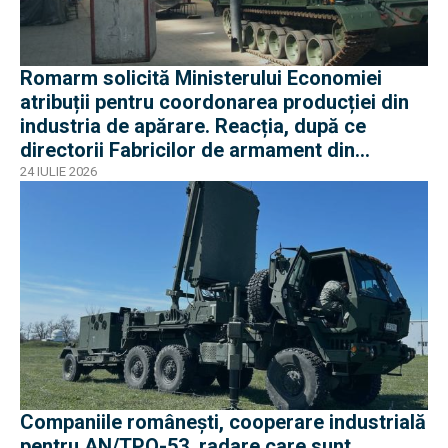
Romarm solicită Ministerului Economiei
atribuții pentru coordonarea producției din
industria de apărare. Reacția, după ce
directorii Fabricilor de armament din
București și Plopeni au fost reținuți de DNA
24 IULIE 2026
Companiile românești, cooperare industrială
pentru AN/TPQ-53, radare care sunt