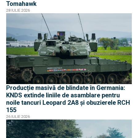
Tomahawk
28 IULIE 2026
Producție masivă de blindate în Germania:
KNDS extinde liniile de asamblare pentru
noile tancuri Leopard 2A8 și obuzierele RCH
155
26 IULIE 2026