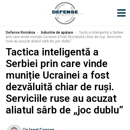
Defense România
›
Industrie de apărare
›
Tactica inteligentă a Serbiei
prin care vinde muniție Ucrainei a fost dezvăluită chiar de ruși. Serviciile
ruse au acuzat aliatul sârb de „joc dublu”
Tactica inteligentă a
Serbiei prin care vinde
muniție Ucrainei a fost
dezvăluită chiar de ruși.
Serviciile ruse au acuzat
aliatul sârb de „joc dublu”
De
Ionel Copcea