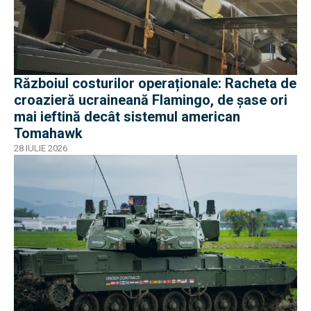
Războiul costurilor operaționale: Racheta de
croazieră ucraineană Flamingo, de șase ori
mai ieftină decât sistemul american
Tomahawk
28 IULIE 2026