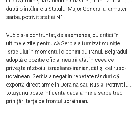
la cazărmile și la stocurile noastre”, a declarat Vučić
după o întâlnire a Statului Major General al armatei
sârbe, potrivit stației N1.
Vučić s-a confruntat, de asemenea, cu critici în
ultimele zile pentru că Serbia a furnizat muniție
Israelului în momentul ciocnirii cu Iranul. Belgradul
adoptă o poziție oficial neutră atât în ceea ce
privește războiul israeliano-iranian, cât și cel ruso-
ucrainean. Serbia a negat în repetate rânduri că
exportă direct arme în Ucraina sau Rusia. Potrivit lui,
totuși, nu poate influența dacă armele sârbe trec
prin țări terțe pe frontul ucrainean.