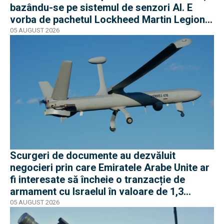
bazându-se pe sistemul de senzori AI. E
vorba de pachetul Lockheed Martin Legion
Pod
05 AUGUST 2026
Scurgeri de documente au dezvăluit
negocieri prin care Emiratele Arabe Unite ar
fi interesate să încheie o tranzacție de
armament cu Israelul în valoare de 1,3
miliarde de dolari
05 AUGUST 2026