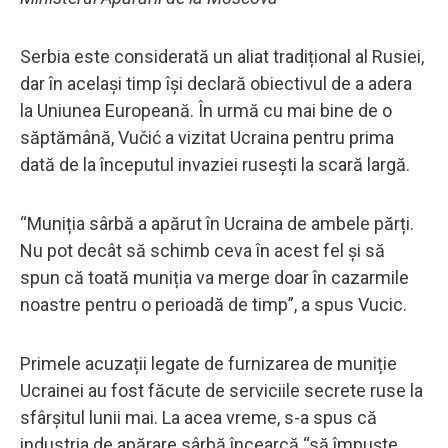
Serbia este considerată un aliat tradițional al Rusiei,
dar în același timp își declară obiectivul de a adera
la Uniunea Europeană. În urmă cu mai bine de o
săptămână, Vučić a vizitat Ucraina pentru prima
dată de la începutul invaziei rusești la scară largă.
“Muniția sârbă a apărut în Ucraina de ambele părți.
Nu pot decât să schimb ceva în acest fel și să
spun că toată muniția va merge doar în cazarmile
noastre pentru o perioadă de timp”, a spus Vucic.
Primele acuzații legate de furnizarea de muniție
Ucrainei au fost făcute de serviciile secrete ruse la
sfârșitul lunii mai. La acea vreme, s-a spus că
industria de apărare sârbă încearcă “să împuște