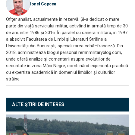
Ionel Copcea
Ofițer analist, actualmente în rezervă. Și-a dedicat o mare
parte din viață serviciului militar, activând în armată timp de 30
de ani, între 1986 și 2016. În paralel cu cariera militară, în 1997
a absolvit Facultatea de Limbi și Literaturi Străine a
Universității din București, specializarea cehă–franceză. Din
2018, administrează blogul personal remnmilitaryblog.com,
unde oferă analize și comentarii asupra evoluțiilor de
securitate în zona Mării Negre, combinând experiența practică
cu expertiza academică în domeniul limbilor și culturilor
străine.
ALTE ȘTIRI DE INTERES