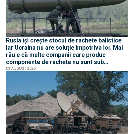
Rusia își crește stocul de rachete balistice
iar Ucraina nu are soluție împotriva lor. Mai
rău e că multe companii care produc
componente de rachete nu sunt sub
sancțiuni în Occident
03 AUGUST 2026