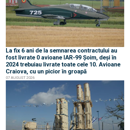
La fix 6 ani de la semnarea contractului au
fost livrate 0 avioane IAR-99 Șoim, deși în
2024 trebuiau livrate toate cele 10. Avioane
Craiova, cu un picior în groapă
07 AUGUST 2026