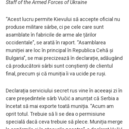
Staff of the Armed Forces of Ukraine
“Acest lucru permite Kievului să accepte oficial nu
produse militare sârbe, ci pe cele care sunt
asamblate în fabricile de arme ale țărilor
occidentale”, se arată în raport. “Asamblarea
muniției are loc în principal în Republica Cehă și
Bulgaria”, se mai precizează în declarație, adăugând
că producătorii sârbi sunt conștienți de clientul
final, precum și că muniția îi va ucide pe ruși.
Declarația serviciului secret rus vine în aceeași zi în
care președintele sârb Vučić a anunțat că Serbia a
încetat să mai exporte toată muniția. “Acum am
oprit totul. Trebuie să li se dea o permisiune
specială dacă ceva trebuie să plece. Muniția merge