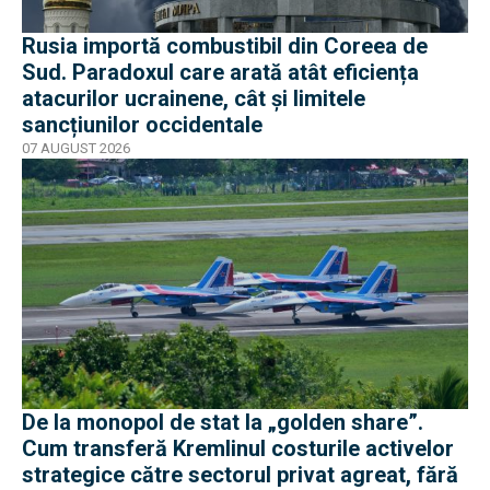
Rusia importă combustibil din Coreea de
Sud. Paradoxul care arată atât eficiența
atacurilor ucrainene, cât și limitele
sancțiunilor occidentale
07 AUGUST 2026
De la monopol de stat la „golden share”.
Cum transferă Kremlinul costurile activelor
strategice către sectorul privat agreat, fără