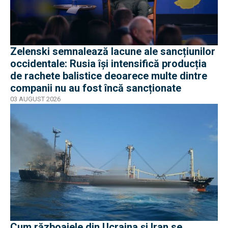
Zelenski semnalează lacune ale sancțiunilor
occidentale: Rusia își intensifică producția
de rachete balistice deoarece multe dintre
companii nu au fost încă sancționate
03 AUGUST 2026
Cum războaiele din Ucraina și Iran se