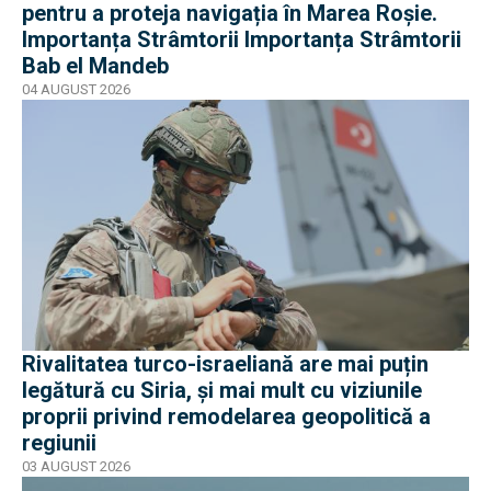
pentru a proteja navigația în Marea Roșie.
Importanța Strâmtorii Importanța Strâmtorii
Bab el Mandeb
04 AUGUST 2026
Rivalitatea turco-israeliană are mai puțin
legătură cu Siria, și mai mult cu viziunile
proprii privind remodelarea geopolitică a
regiunii
03 AUGUST 2026