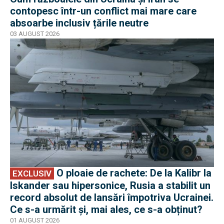
contopesc într-un conflict mai mare care
absoarbe inclusiv țările neutre
03 AUGUST 2026
EXCLUSIV
O ploaie de rachete: De la Kalibr la
EXCLUSIV
Iskander sau hipersonice, Rusia a stabilit un
record absolut de lansări împotriva Ucrainei.
Ce s-a urmărit și, mai ales, ce s-a obținut?
01 AUGUST 2026