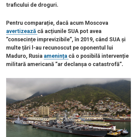
traficului de droguri.
Pentru comparație, dacă acum Moscova
avertizează
că acțiunile SUA pot avea
”consecințe imprevizibile”, în 2019, când SUA și
multe țări l-au recunoscut pe oponentul lui
Maduro, Rusia
amenința
că o posibilă intervenție
militară americană ”ar declanșa o catastrofă”.