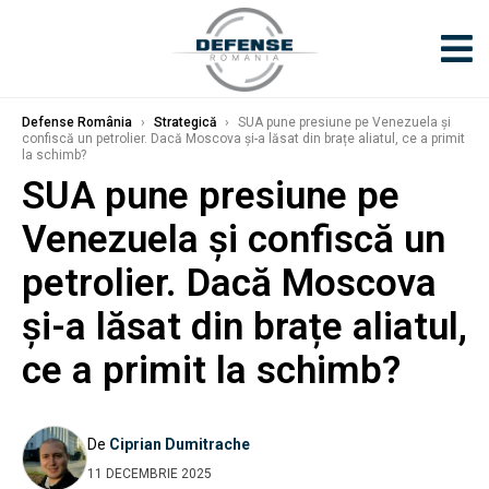
Defense România
›
Strategică
›
SUA pune presiune pe Venezuela și
confiscă un petrolier. Dacă Moscova și-a lăsat din brațe aliatul, ce a primit
la schimb?
SUA pune presiune pe
Venezuela și confiscă un
petrolier. Dacă Moscova
și-a lăsat din brațe aliatul,
ce a primit la schimb?
De
Ciprian Dumitrache
11 DECEMBRIE 2025