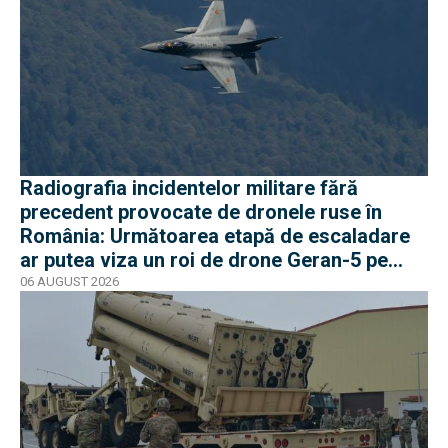
Radiografia incidentelor militare fără
precedent provocate de dronele ruse în
România: Următoarea etapă de escaladare
ar putea viza un roi de drone Geran-5 pe
direcția Galați-Reni
06 AUGUST 2026