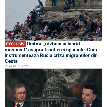
Umbra ,,războiului hibrid
EXCLUSIV
moscovit'' asupra frontierei spaniole: Cum
instrumentează Rusia criza migranților din
Ceuta
06 AUGUST 2026
EXCLUSIV