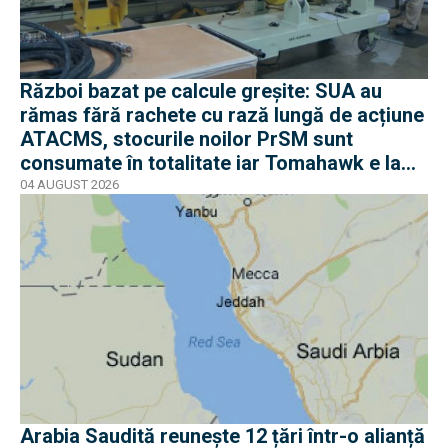
Război bazat pe calcule greșite: SUA au
rămas fără rachete cu rază lungă de acțiune
ATACMS, stocurile noilor PrSM sunt
consumate în totalitate iar Tomahawk e la
jumătate
04 AUGUST 2026
Arabia Saudită reunește 12 țări într-o alianță