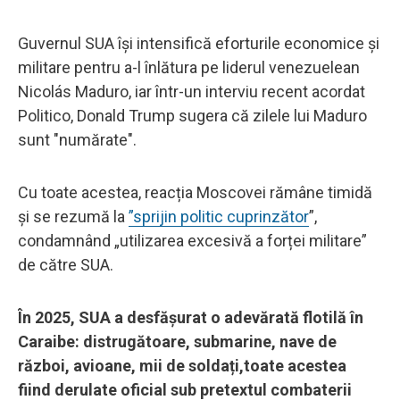
Guvernul SUA îşi intensifică eforturile economice şi
militare pentru a-l înlătura pe liderul venezuelean
Nicolás Maduro, iar într-un interviu recent acordat
Politico, Donald Trump sugera că zilele lui Maduro
sunt "numărate".
Cu toate acestea, reacția Moscovei rămâne timidă
și se rezumă la
”sprijin politic cuprinzător
”,
condamnând „utilizarea excesivă a forței militare”
de către SUA.
În 2025, SUA a desfășurat o adevărată flotilă în
Caraibe: distrugătoare, submarine, nave de
război, avioane, mii de soldați,toate acestea
fiind derulate oficial sub pretextul combaterii