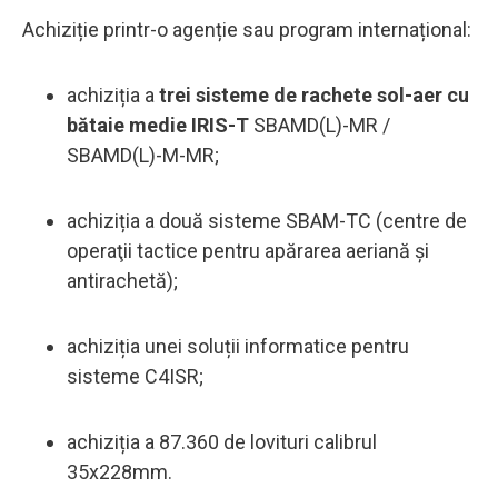
Achiziție printr-o agenție sau program internațional:
achiziția a
trei sisteme de rachete sol-aer cu
bătaie medie IRIS-T
SBAMD(L)-MR /
SBAMD(L)-M-MR;
achiziția a două sisteme SBAM-TC (centre de
operaţii tactice pentru apărarea aeriană şi
antirachetă);
achiziția unei soluții informatice pentru
sisteme C4ISR;
achiziția a 87.360 de lovituri calibrul
35x228mm.