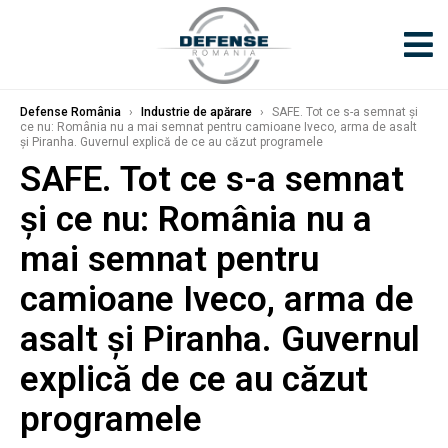
Defense România
›
Industrie de apărare
›
SAFE. Tot ce s-a semnat și
ce nu: România nu a mai semnat pentru camioane Iveco, arma de asalt
și Piranha. Guvernul explică de ce au căzut programele
SAFE. Tot ce s-a semnat
și ce nu: România nu a
mai semnat pentru
camioane Iveco, arma de
asalt și Piranha. Guvernul
explică de ce au căzut
programele