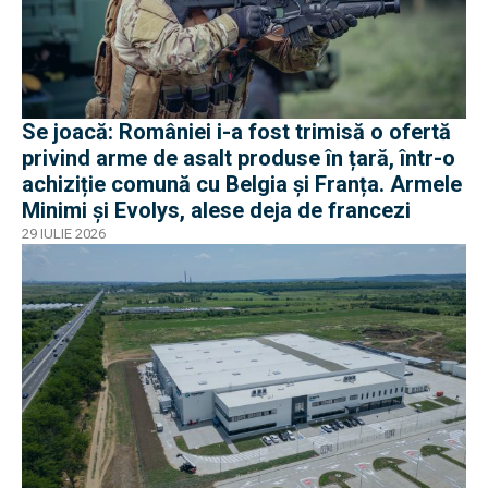
Se joacă: României i-a fost trimisă o ofertă
privind arme de asalt produse în țară, într-o
achiziție comună cu Belgia și Franța. Armele
Minimi și Evolys, alese deja de francezi
29 IULIE 2026