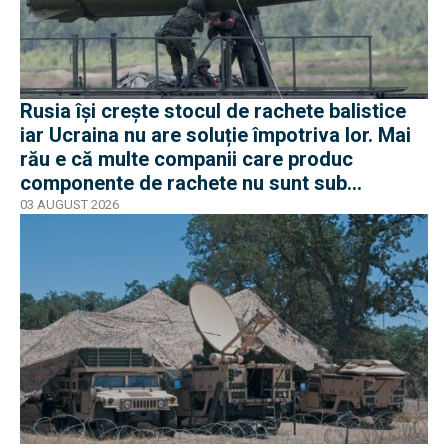
Rusia își crește stocul de rachete balistice
iar Ucraina nu are soluție împotriva lor. Mai
rău e că multe companii care produc
componente de rachete nu sunt sub
sancțiuni în Occident
03 AUGUST 2026