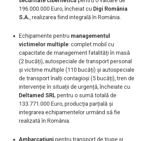
securitate cibernetică
pentru o valoare de
196.000.000 Euro, încheiat cu
Digi România
S.A.
, realizarea fiind integrală în România.
Echipamente pentru
managementul
victimelor multiple
: complet mobil cu
capacitate de management fatalități în masă
(2 bucăți), autospeciale de transport personal
și victime multiple (110 bucăți) și autospeciale
de transport înalți contagioși (5 bucăți), tren de
intervenție în situații de urgență, încheiate cu
Deltamed SRL
pentru o sumă totală de
133.771.000 Euro, producția parțială și
integrarea echipamentelor urmând să fie
realizată în România.
Ambarcațiuni
pentru transport de trupe și