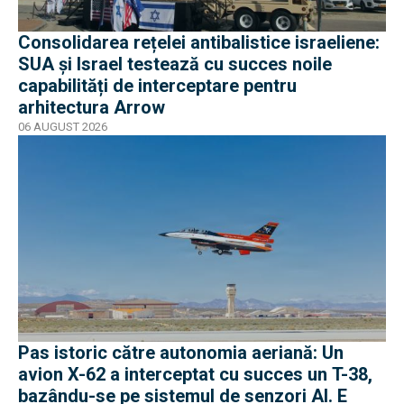
Consolidarea rețelei antibalistice israeliene:
SUA și Israel testează cu succes noile
capabilități de interceptare pentru
arhitectura Arrow
06 AUGUST 2026
Pas istoric către autonomia aeriană: Un
avion X-62 a interceptat cu succes un T-38,
bazându-se pe sistemul de senzori AI. E