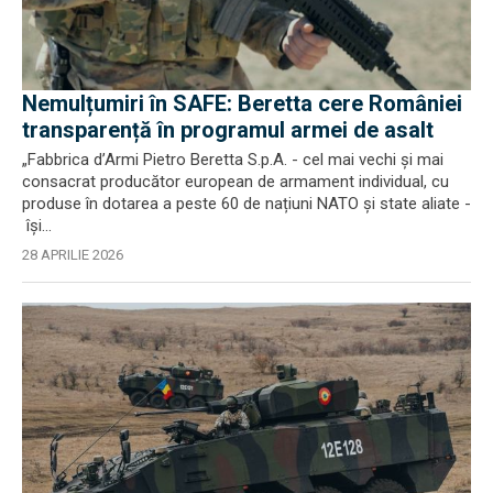
Nemulțumiri în SAFE: Beretta cere României
transparență în programul armei de asalt
„Fabbrica d’Armi Pietro Beretta S.p.A. - cel mai vechi şi mai
consacrat producător european de armament individual, cu
produse în dotarea a peste 60 de națiuni NATO şi state aliate -
îşi...
28 APRILIE 2026