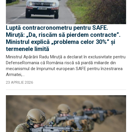
Luptă contracronometru pentru SAFE.
Miruță: „Da, riscăm să pierdem contracte”.
Ministrul explică „problema celor 30%” și
termenele limită
Ministrul Apărării Radu Miruță a declarat în exclusivitate pentru
DefenseRomania că România riscă să piardă miliarde din
mecanismul de împrumut european SAFE pentru înzestrarea
Armatei,...
23 APRILIE 2026