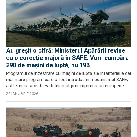
Au greșit o cifră: Ministerul Apărării revine
cu o corecție majoră în SAFE: Vom cumpăra
298 de mașini de luptă, nu 198
Programul de înzestrare cu mașini de luptă ale infanteriei e cel
mai mare program care a fost introdus în mecanismul SAFE,
astfel încât acesta va fi finanțat prin împrumuturi europene....
28 IANUARIE 2026