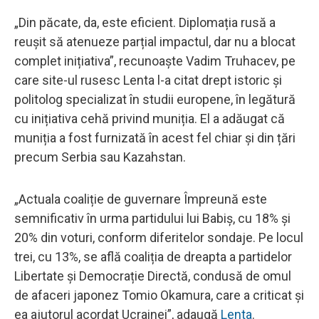
„Din păcate, da, este eficient. Diplomația rusă a
reușit să atenueze parțial impactul, dar nu a blocat
complet inițiativa”, recunoaște Vadim Truhacev, pe
care site-ul rusesc Lenta l-a citat drept istoric și
politolog specializat în studii europene, în legătură
cu inițiativa cehă privind muniția. El a adăugat că
muniția a fost furnizată în acest fel chiar și din țări
precum Serbia sau Kazahstan.
„Actuala coaliție de guvernare Împreună este
semnificativ în urma partidului lui Babiș, cu 18% și
20% din voturi, conform diferitelor sondaje. Pe locul
trei, cu 13%, se află coaliția de dreapta a partidelor
Libertate și Democrație Directă, condusă de omul
de afaceri japonez Tomio Okamura, care a criticat și
ea ajutorul acordat Ucrainei”, adaugă
Lenta
.