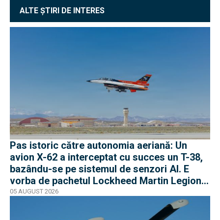
ALTE ȘTIRI DE INTERES
Pas istoric către autonomia aeriană: Un
avion X-62 a interceptat cu succes un T-38,
bazându-se pe sistemul de senzori AI. E
vorba de pachetul Lockheed Martin Legion
Pod
05 AUGUST 2026