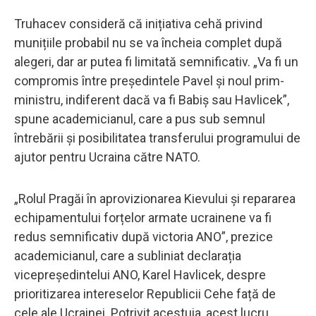
Truhacev consideră că inițiativa cehă privind
munițiile probabil nu se va încheia complet după
alegeri, dar ar putea fi limitată semnificativ. „Va fi un
compromis între președintele Pavel și noul prim-
ministru, indiferent dacă va fi Babiș sau Havlicek”,
spune academicianul, care a pus sub semnul
întrebării și posibilitatea transferului programului de
ajutor pentru Ucraina către NATO.
„Rolul Pragăi în aprovizionarea Kievului și repararea
echipamentului forțelor armate ucrainene va fi
redus semnificativ după victoria ANO”, prezice
academicianul, care a subliniat declarația
vicepreședintelui ANO, Karel Havlicek, despre
prioritizarea intereselor Republicii Cehe față de
cele ale Ucrainei. Potrivit acestuia, acest lucru