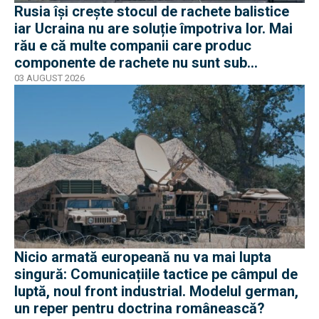
Rusia își crește stocul de rachete balistice
iar Ucraina nu are soluție împotriva lor. Mai
rău e că multe companii care produc
componente de rachete nu sunt sub
sancțiuni în Occident
03 AUGUST 2026
Nicio armată europeană nu va mai lupta
singură: Comunicațiile tactice pe câmpul de
luptă, noul front industrial. Modelul german,
un reper pentru doctrina românească?