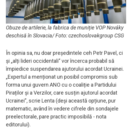
Obuze de artilerie, la fabrica de muniție VOP Nováky
deschisă în Slovacia/ Foto: czechoslovakgroup CSG
În opinia sa, nu doar președintele ceh Petr Pavel, ci
și „alți lideri occidentali” vor încerca probabil să
împiedice suspendarea ajutorului acordat Ucrainei.
„Expertul a menționat un posibil compromis sub
forma unui guvern ANO cu o coaliție a Partidului
Piraților și a Verzilor, care susțin ajutorul acordat
Ucrainei”, scrie Lenta (deși această opțiune, pur
matematic, având în vedere cifrele din sondajele
preelectorale, pare practic imposibilă - nota
editorului).