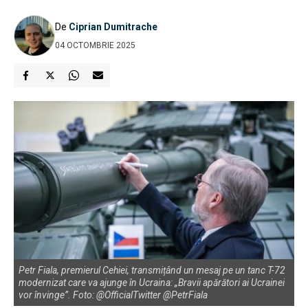
De
Ciprian Dumitrache
04 OCTOMBRIE 2025
Petr Fiala, premierul Cehiei, transmițând un mesaj pe un tanc T-72
modernizat care va ajunge în Ucraina: „Bravii apărători ai Ucrainei
vor învinge”. Foto: @OfficialTwitter @PetrFiala