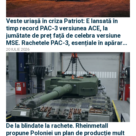
Veste uriașă în criza Patriot: E lansată în
timp record PAC-3 versiunea ACE, la
jumătate de preț față de celebra versiune
MSE. Rachetele PAC-3, esențiale în apărarea
antibalistică
20 IULIE 2026
De la blindate la rachete. Rheinmetall
propune Poloniei un plan de producție mult