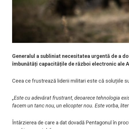
Generalul a subliniat necesitatea urgentă de a 
îmbunătăți capacitățile de război electronic ale
Ceea ce frustrează liderii militari este că soluțiile s
„Este cu adevărat frustrant, deoarece tehnologia exi
facem un tanc nou, un elicopter nou. Este vorba, lite
Întârzierea de care a dat dovadă Pentagonul în procu