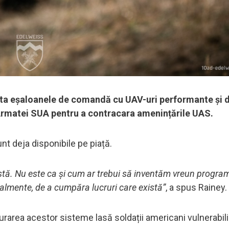
dota eșaloanele de comandă cu UAV-uri performante și 
 Armatei SUA pentru a contracara amenințările UAS.
unt deja disponibile pe piață.
stă. Nu este ca și cum ar trebui să inventăm vreun program
ralmente, de a cumpăra lucruri care există”
, a spus Rainey.
rarea acestor sisteme lasă soldații americani vulnerabili