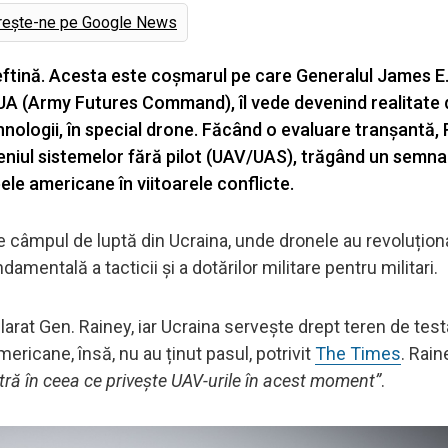
rește-ne pe Google News
eftină. Acesta este coșmarul pe care Generalul James E.
UA (Army Futures Command), îl vede devenind realitate
nologii, în special drone. Făcând o evaluare tranșantă, 
eniul sistemelor fără pilot (UAV/UAS), trăgând un semna
ele americane în viitoarele conflicte.
e câmpul de luptă din Ucraina, unde dronele au revoluțion
damentală a tacticii și a dotărilor militare pentru militari.
larat Gen. Rainey, iar Ucraina servește drept teren de tes
americane, însă, nu au ținut pasul, potrivit
The Times
. Rain
tră în ceea ce privește UAV-urile în acest moment”
.