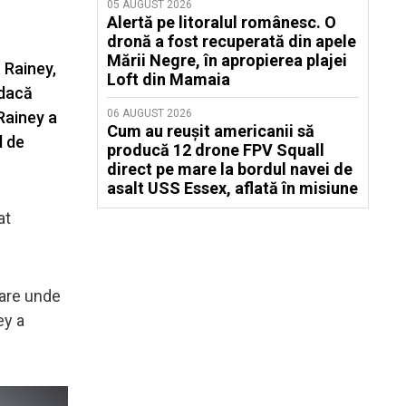
05 AUGUST 2026
Alertă pe litoralul românesc. O
dronă a fost recuperată din apele
Mării Negre, în apropierea plajei
 Rainey,
Loft din Mamaia
 dacă
06 AUGUST 2026
Rainey a
Cum au reușit americanii să
l de
producă 12 drone FPV Squall
direct pe mare la bordul navei de
asalt USS Essex, aflată în misiune
at
tare unde
ey a