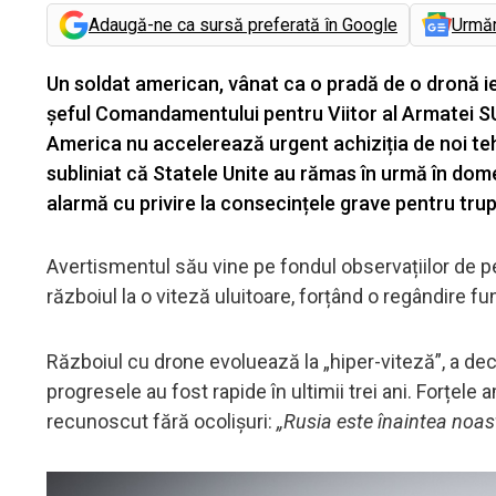
Adaugă-ne ca sursă preferată în Google
Urmă
Un soldat american, vânat ca o pradă de o dronă i
șeful Comandamentului pentru Viitor al Armatei S
America nu accelerează urgent achiziția de noi teh
subliniat că Statele Unite au rămas în urmă în dom
alarmă cu privire la consecințele grave pentru trup
Avertismentul său vine pe fondul observațiilor de p
războiul la o viteză uluitoare, forțând o regândire fun
Războiul cu drone evoluează la „hiper-viteză”, a dec
progresele au fost rapide în ultimii trei ani. Forțele 
recunoscut fără ocolișuri:
„Rusia este înaintea noas