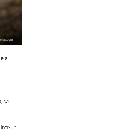
de a
, să
 într-un