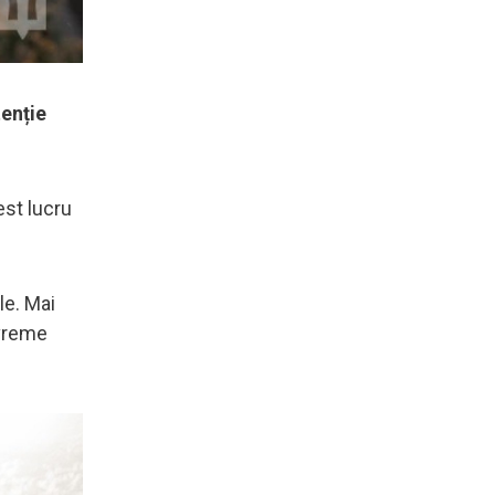
tenție
est lucru
le. Mai
evreme