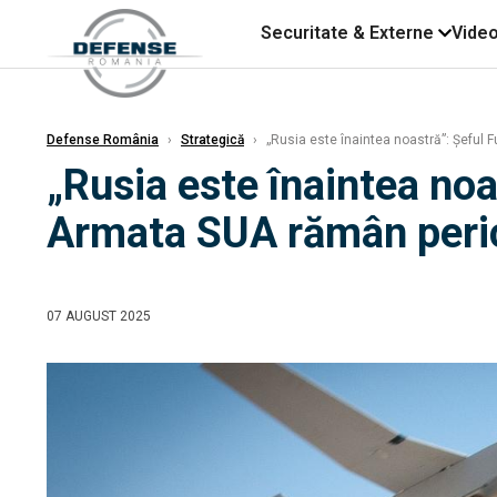
Securitate & Externe
Vide
Defense România
›
Strategică
›
„Rusia este înaintea noastră”: Șeful
„Rusia este înaintea no
Armata SUA rămân pericu
07 AUGUST 2025