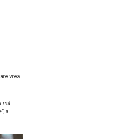
care vrea
ta mă
e”
, a