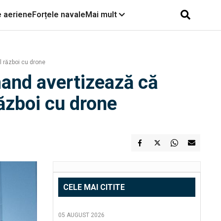
e aeriene
Forțele navale
Mai mult
l război cu drone
mand avertizează că
ăzboi cu drone
CELE MAI CITITE
05 AUGUST 2026