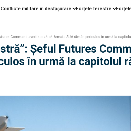
o
Conflicte militare în desfășurare
Forțele terestre
Forțel
 Futures Command avertizează că Armata SUA rămân periculos în urmă la capitolu
astră”: Șeful Futures Com
los în urmă la capitolul r