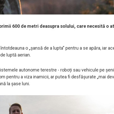
primii 600 de metri deasupra solului, care necesită o a
întotdeauna o „șansă de a lupta” pentru a se apăra, iar ac
e luptă aerian.
sistemele autonome terestre - roboți sau vehicule pe șeni
om pentru a viza inamicii, ar putea fi desfășurate „mai d
ă la șase luni.