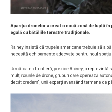
Apariția dronelor a creat o nouă zonă de luptă în 
egală cu bătăliile terestre tradiționale.
Rainey insistă că trupele americane trebuie să aibă 
necesită echipamente adecvate pentru noul spațiu d
Următoarea frontieră, prezice Rainey, o reprezintă 
mult, roiurile de drone, grupuri care operează auton
decât credem”, unii experți avansând termene de pân