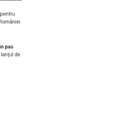
 pentru
 României
un pas
lanțul de