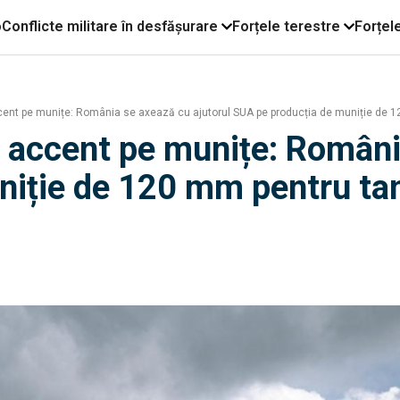
o
Conflicte militare în desfășurare
Forțele terestre
Forțel
cent pe munițe: România se axează cu ajutorul SUA pe producția de muniție de 1
u accent pe munițe: Români
niție de 120 mm pentru ta