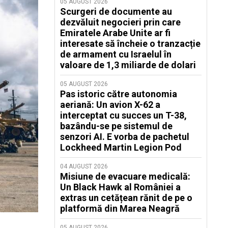
05 AUGUST 2026
Scurgeri de documente au
dezvăluit negocieri prin care
Emiratele Arabe Unite ar fi
interesate să încheie o tranzacție
de armament cu Israelul în
valoare de 1,3 miliarde de dolari
05 AUGUST 2026
Pas istoric către autonomia
aeriană: Un avion X-62 a
interceptat cu succes un T-38,
bazându-se pe sistemul de
senzori AI. E vorba de pachetul
Lockheed Martin Legion Pod
04 AUGUST 2026
Misiune de evacuare medicală:
Un Black Hawk al României a
extras un cetățean rănit de pe o
platformă din Marea Neagră
05 AUGUST 2026