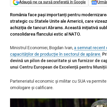
Adaugă-ne ca sursă preferată în Google
Urmă
România face pași importanți pentru modernizarea ș
strategic cu Statele Unite ale Americii, care vize
achiziția de tancuri Abrams. Această inițiativă su
consolidarea flancului estic al NATO.
Ministrul Economiei, Bogdan Ivan,
a semnat recent d
capacităților de producție în sectorul de apărare.
Pr
devină un pilon de securitate și un furnizor de ca
unui Centru European de Excelență pentru Muniți
Parteneriatul economic și militar cu SUA va permite de
omologare și calificare.