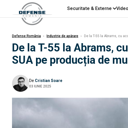
Securitate & Externe
Vide
Defense România
›
Industrie de apărare
›
De la T-55 la Abrams, cu ac
De la T-55 la Abrams, c
SUA pe producția de mu
De
Cristian Soare
03 IUNIE 2025