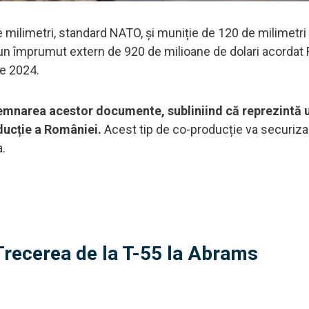
e milimetri, standard NATO, și muniție de 120 de milimetri
un împrumut extern de 920 de milioane de dolari acordat
ie 2024.
semnarea acestor documente, subliniind că reprezintă 
oducție a României.
Acest tip de co-producție va securiza 
a.
 Trecerea de la T-55 la Abrams