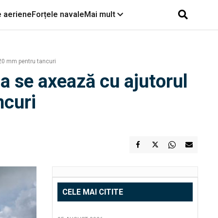
e aeriene
Forțele navale
Mai mult
20 mm pentru tancuri
a se axează cu ajutorul
ncuri
CELE MAI CITITE