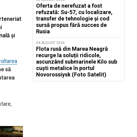
Oferta de nerefuzat a fost
refuzată: Su-57, cu localizare,
transfer de tehnologie și cod
rteneriat
sursă propus fără succes de
i
Rusia
nală și
04 AUGUST 2026
Flota rusă din Marea Neagră
recurge la soluții ridicole,
voltarea
ascunzând submarinele Kilo sub
cuști metalice în portul
ne să
Novorossiysk (Foto Satelit)
entarea
stare,