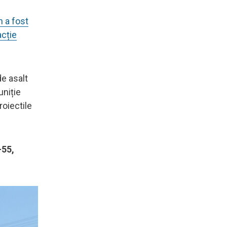
 a fost
acție
e asalt
uniție
oiectile
-55,