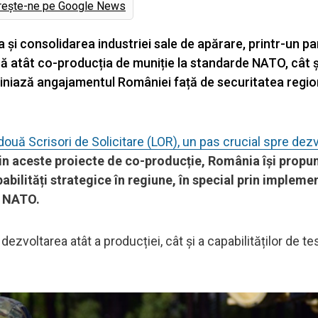
rește-ne pe Google News
i consolidarea industriei sale de apărare, printr-un pa
ază atât co-producția de muniție la standarde NATO, cât ș
bliniază angajamentul României față de securitatea regio
ouă Scrisori de Solicitare (LOR), un pas crucial spre dez
in aceste proiecte de co-producție, România își propu
pabilități strategice în regiune, în special prin implem
i NATO.
zvoltarea atât a producției, cât și a capabilităților de te