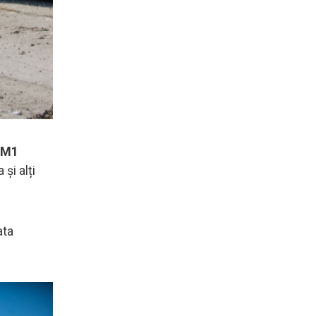
85M1
și alți
ata