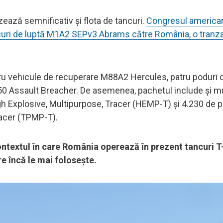
ează semnificativ și flota de tancuri.
Congresul american
tancuri de luptă M1A2 SEPv3 Abrams către România, o tranz
tru vehicule de recuperare M88A2 Hercules, patru poduri d
50 Assault Breacher. De asemenea, pachetul include și m
 Explosive, Multipurpose, Tracer (HEMP-T) și 4.230 de pr
acer (TPMP-T).
ontextul în care România operează în prezent tancuri T
e încă le mai folosește.