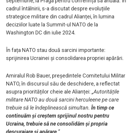
septembrie, la Praga pentru conferința sa anuală. În
cadrul întâlnirii, s-a discutat despre evoluțiile
strategice militare din cadrul Alianței, în lumina
deciziilor luate la Summit-ul NATO de la
Washington DC din iulie 2024.
În fața NATO stau două sarcini importante:
sprijinirea Ucrainei și consolidarea propriei apărări.
Amiralul Rob Bauer, președintele Comitetului Militar
NATO, în discursul său de deschidere, a reflectat
asupra priorităților cheie ale Alianței:
„Autoritățile
militare NATO au două sarcini herculeene pe care
trebuie să le îndeplinească simultan.
În timp ce
continuăm și creștem sprijinul nostru pentru
Ucraina, trebuie să ne consolidăm și propria
descurajare și apărare
.”