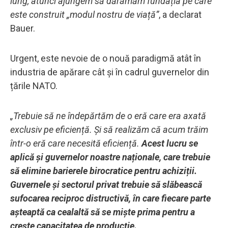
lung, atunci ajungem să dărâmăm fundația pe care
este construit „modul nostru de viață”
, a declarat
Bauer.
Urgent, este nevoie de o nouă paradigmă atât în
industria de apărare cât și în cadrul guvernelor din
țările NATO.
„Trebuie să ne îndepărtăm de o eră care era axată
exclusiv pe eficiență. Și să realizăm că acum trăim
într-o eră care necesită eficiență.
Acest lucru se
aplică și guvernelor noastre naționale, care trebuie
să elimine barierele birocratice pentru achiziții.
Guvernele și sectorul privat trebuie să slăbească
sufocarea reciproc distructivă, în care fiecare parte
așteaptă ca cealaltă să se miște prima pentru a
crește capacitatea de producție.