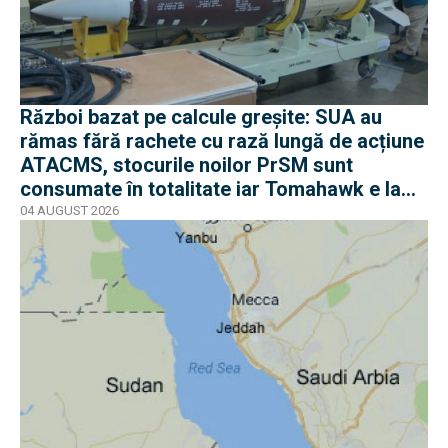
Război bazat pe calcule greșite: SUA au
rămas fără rachete cu rază lungă de acțiune
ATACMS, stocurile noilor PrSM sunt
consumate în totalitate iar Tomahawk e la
jumătate
04 AUGUST 2026