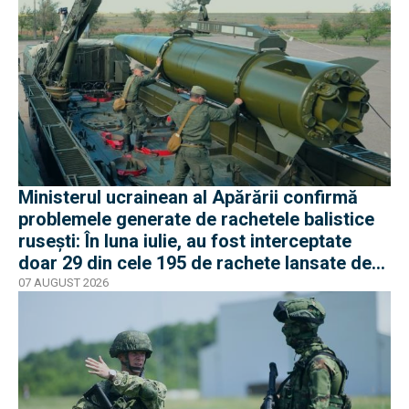
Ministerul ucrainean al Apărării confirmă
problemele generate de rachetele balistice
rusești: În luna iulie, au fost interceptate
doar 29 din cele 195 de rachete lansate de
armata rusă
07 AUGUST 2026