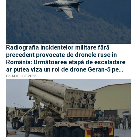
Radiografia incidentelor militare fără
precedent provocate de dronele ruse în
România: Următoarea etapă de escaladare
ar putea viza un roi de drone Geran-5 pe
direcția Galați-Reni
06 AUGUST 2026