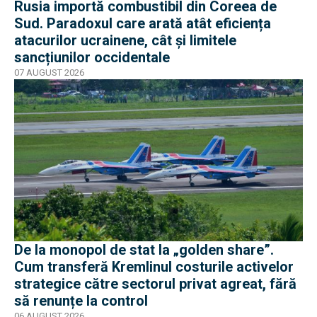
Rusia importă combustibil din Coreea de
Sud. Paradoxul care arată atât eficiența
atacurilor ucrainene, cât și limitele
sancțiunilor occidentale
07 AUGUST 2026
De la monopol de stat la „golden share”.
Cum transferă Kremlinul costurile activelor
strategice către sectorul privat agreat, fără
să renunțe la control
06 AUGUST 2026