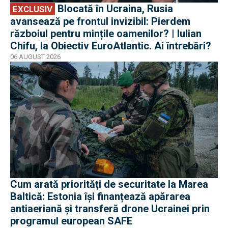
Blocată în Ucraina, Rusia
EXCLUSIV
avansează pe frontul invizibil: Pierdem
războiul pentru mințile oamenilor? | Iulian
Chifu, la Obiectiv EuroAtlantic. Ai întrebări?
06 AUGUST 2026
Cum arată priorități de securitate la Marea
Baltică: Estonia își finanțează apărarea
antiaeriană și transferă drone Ucrainei prin
programul european SAFE