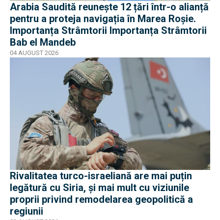
Arabia Saudită reunește 12 țări într-o alianță
pentru a proteja navigația în Marea Roșie.
Importanța Strâmtorii Importanța Strâmtorii
Bab el Mandeb
04 AUGUST 2026
Rivalitatea turco-israeliană are mai puțin
legătură cu Siria, și mai mult cu viziunile
proprii privind remodelarea geopolitică a
regiunii