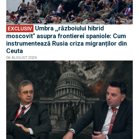
Umbra ,,războiului hibrid
EXCLUSIV
moscovit'' asupra frontierei spaniole: Cum
instrumentează Rusia criza migranților din
Ceuta
06 AUGUST 2026
EXCLUSIV