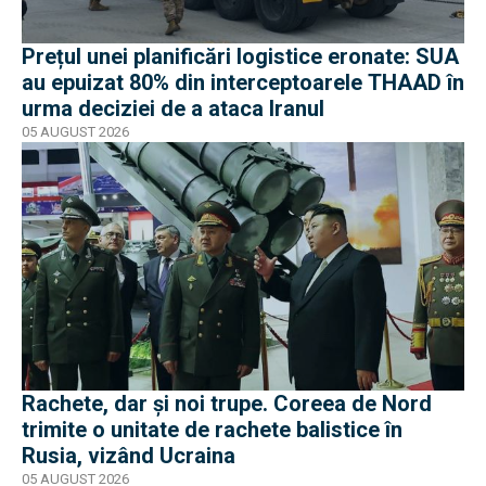
Prețul unei planificări logistice eronate: SUA
au epuizat 80% din interceptoarele THAAD în
urma deciziei de a ataca Iranul
05 AUGUST 2026
Rachete, dar și noi trupe. Coreea de Nord
trimite o unitate de rachete balistice în
Rusia, vizând Ucraina
05 AUGUST 2026