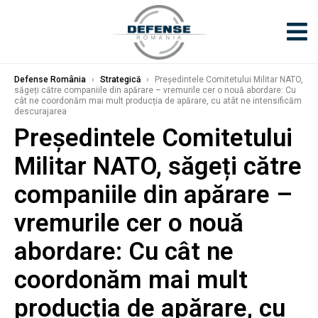
Defense România
›
Strategică
›
Președintele Comitetului Militar NATO,
săgeți către companiile din apărare – vremurile cer o nouă abordare: Cu
cât ne coordonăm mai mult producția de apărare, cu atât ne intensificăm
descurajarea
Președintele Comitetului
Militar NATO, săgeți către
companiile din apărare –
vremurile cer o nouă
abordare: Cu cât ne
coordonăm mai mult
producția de apărare, cu