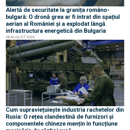
Alertă de securitate la granița româno-
bulgară: O dronă grea ar fi intrat din spațiul
aerian al României și a explodat lângă
infrastructura energetică din Bulgaria
08 AUGUST 2026
Cum supraviețuiește industria rachetelor din
Rusia: O rețea clandestină de furnizori și
componentele chineze mențin în funcțiune