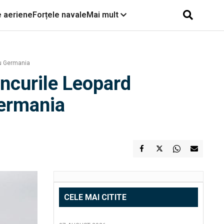
e aeriene
Forțele navale
Mai mult
cu Germania
ancurile Leopard
Germania
CELE MAI CITITE