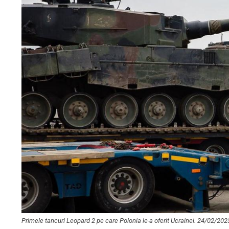
Primele tancuri Leopard 2 pe care Polonia le-a oferit Ucrainei. 24/02/202