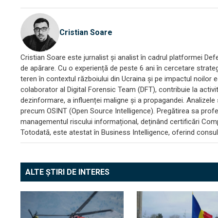
Cristian Soare
Cristian Soare este jurnalist și analist în cadrul platformei D
de apărare. Cu o experiență de peste 6 ani în cercetare strategi
teren în contextul războiului din Ucraina și pe impactul noilor 
colaborator al Digital Forensic Team (DFT), contribuie la activ
dezinformare, a influenței maligne și a propagandei. Analizele
precum OSINT (Open Source Intelligence). Pregătirea sa profes
managementul riscului informațional, deținând certificări Com
Totodată, este atestat în Business Intelligence, oferind consult
ALTE ȘTIRI DE INTERES