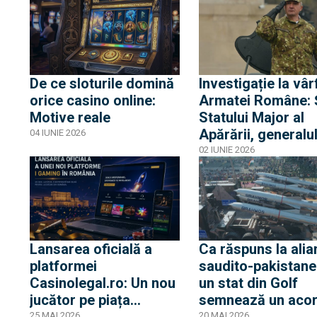
Cîmpeanu (VIDEO)
De ce sloturile domină
Investigație la vâr
orice casino online:
Armatei Române: 
Motive reale
Statului Major al
Apărării, generalu
04 IUNIE 2026
Gheorghiță Vlad, a
02 IUNIE 2026
fost pus sub acuz
de DNA
Lansarea oficială a
Ca răspuns la alia
platformei
saudito-pakistane
Casinolegal.ro: Un nou
un stat din Golf
jucător pe piața
semnează un aco
iGaming din România
comun de apărare
25 MAI 2026
20 MAI 2026