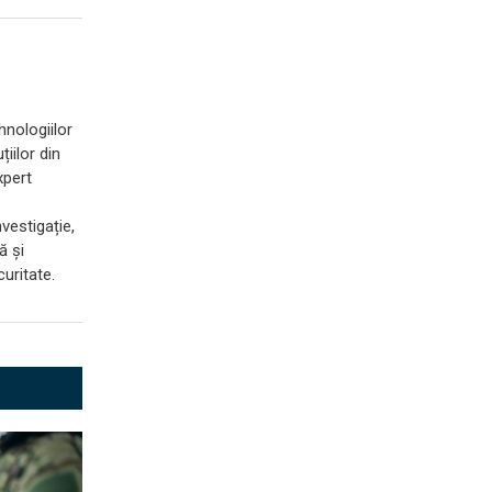
hnologiilor
iilor din
xpert
vestigație,
ă și
uritate.