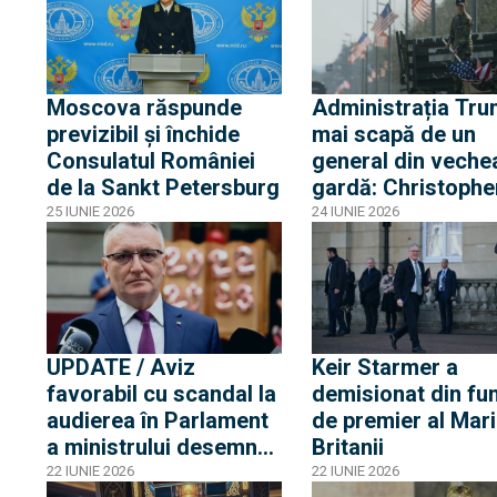
funcție la BYD
Moscova răspunde
Administrația Tr
previzibil și închide
mai scapă de un
Consulatul României
general din veche
de la Sankt Petersburg
gardă: Christophe
Donaghue era unu
25 IUNIE 2026
24 IUNIE 2026
dintre susținătorii
Ucrainei
UPDATE / Aviz
Keir Starmer a
favorabil cu scandal la
demisionat din fun
audierea în Parlament
de premier al Mari
a ministrului desemnat
Britanii
al Apărării, Sorin
22 IUNIE 2026
22 IUNIE 2026