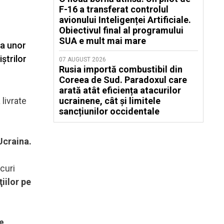
F-16 a transferat controlul
avionului Inteligenței Artificiale.
Obiectivul final al programului
SUA e mult mai mare
ţa unor
ştrilor
07 AUGUST 2026
Rusia importă combustibil din
Coreea de Sud. Paradoxul care
arată atât eficiența atacurilor
 livrate
ucrainene, cât și limitele
sancțiunilor occidentale
Ucraina.
curi
iilor pe
e