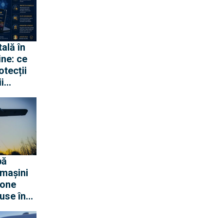
tală în
ine: ce
otecții
i
bă
 mașini
rone
use în