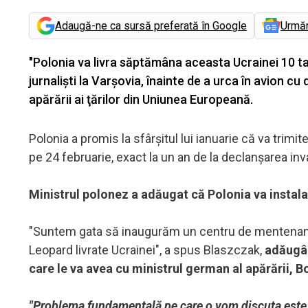
Adaugă-ne ca sursă preferată în Google
Urmă
"Polonia va livra săptămâna aceasta Ucrainei 10 t
jurnalişti la Varşovia, înainte de a urca în avion c
apărării ai ţărilor din Uniunea Europeană.
Polonia a promis la sfârşitul lui ianuarie că va trimit
pe 24 februarie, exact la un an de la declanşarea inv
Ministrul polonez a adăugat că Polonia va instala
"Suntem gata să inaugurăm un centru de mentenanţă 
Leopard livrate Ucrainei", a spus Blaszczak,
adăugân
care le va avea cu ministrul german al apărării, Bo
"Problema fundamentală pe care o vom discuta este s