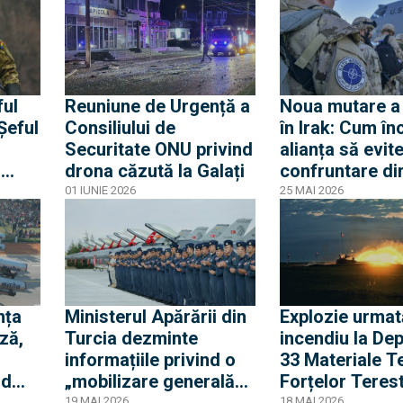
Luca Niculescu la
Externe
ful
Reuniune de Urgență a
Noua mutare 
Șeful
Consiliului de
în Irak: Cum în
Securitate ONU privind
alianța să evit
l
drona căzută la Galați
confruntare di
r fi
axa iraniană
01 IUNIE 2026
25 MAI 2026
are
nța
Ministerul Apărării din
Explozie urmat
ză,
Turcia dezminte
incendiu la Dep
informațiile privind o
33 Materiale T
rd
„mobilizare generală”
Forțelor Terest
 cu
sau chemarea de
timpul casării m
19 MAI 2026
18 MAI 2026