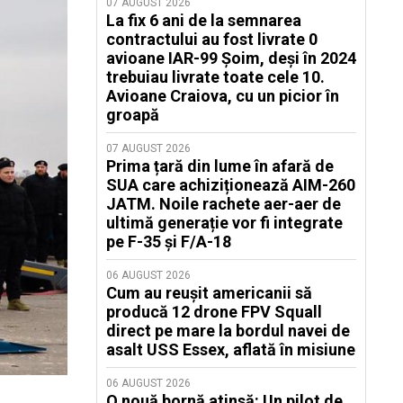
07 AUGUST 2026
La fix 6 ani de la semnarea
contractului au fost livrate 0
avioane IAR-99 Șoim, deși în 2024
trebuiau livrate toate cele 10.
Avioane Craiova, cu un picior în
groapă
07 AUGUST 2026
Prima țară din lume în afară de
SUA care achiziționează AIM-260
JATM. Noile rachete aer-aer de
ultimă generație vor fi integrate
pe F-35 și F/A-18
06 AUGUST 2026
Cum au reușit americanii să
producă 12 drone FPV Squall
direct pe mare la bordul navei de
asalt USS Essex, aflată în misiune
06 AUGUST 2026
O nouă bornă atinsă: Un pilot de