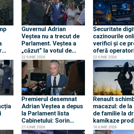
ump
Guvernul Adrian
Securitate digi
Veștea nu a trecut de
cazinourile onl
a
Parlament. Veștea a
verifici și ce pr
r
„căzut” la votul de
oferă operatori
l
învestire
licențiați
22 IUNIE 2026
22 IUNIE 2026
Premierul desemnat
Renault schim
cția
Adrian Veștea a depus
macazul: de la
i
la Parlament lista
de familie la d
Cabinetului: Sorin
kamikaze prod
Cîmpeanu la Apărare,
serie
21 IUNIE 2026
16 IUNIE 2026