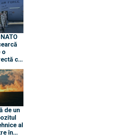
a NATO
cearcă
e o
rectă cu
ă de un
ozitul
ehnice al
re în
uniției.