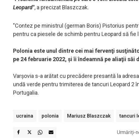
Leopard"
, a precizat Blaszczak.
"Contez pe ministrul (german Boris) Pistorius pentr
pentru ca piesele de schimb pentru Leopard să fie li
Polonia este unul dintre cei mai fervenţi susţinăto
pe 24 februarie 2022, şi îi îndeamnă pe aliaţii săi
Varşovia s-a arătat cu precădere presantă la adresa Ge
undă verde pentru trimiterea de tancuri Leopard 2 în U
Portugalia.
ucraina
polonia
Mariusz Blaszczak
tancuri 
Urmăriți-n