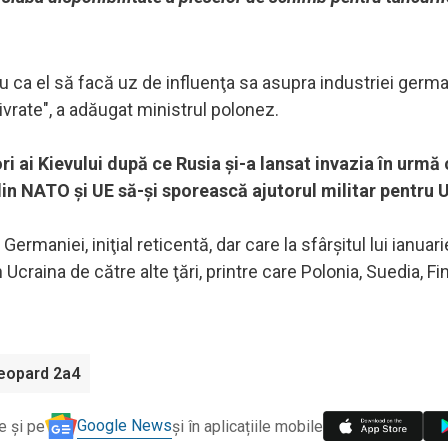
u ca el să facă uz de influenţa sa asupra industriei germ
vrate", a adăugat ministrul polonez.
ri ai Kievului după ce Rusia şi-a lansat invazia în urmă 
 din NATO şi UE să-şi sporească ajutorul militar pentru 
rmaniei, iniţial reticentă, dar care la sfârşitul lui ianuari
craina de către alte ţări, printre care Polonia, Suedia, Fi
leopard 2a4
Google News
e și pe
și în aplicațiile mobile