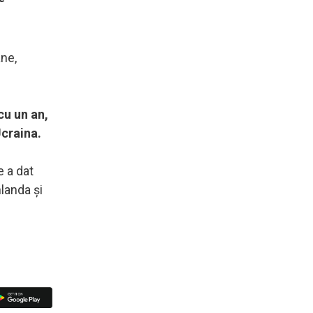
ane,
cu un an,
Ucraina.
e a dat
nlanda şi