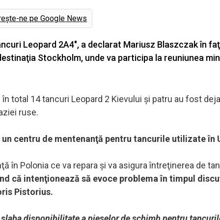
rește-ne pe Google News
ancuri Leopard 2A4", a declarat Mariusz Blaszczak în fa
u destinaţia Stockholm, unde va participa la reuniunea mini
e în total 14 tancuri Leopard 2 Kievului şi patru au fost deja
aziei ruse.
 un centru de mentenanţă pentru tancurile utilizate în 
în Polonia ce va repara şi va asigura întreţinerea de tan
d că intenţionează să evoce problema în timpul discuţ
ris Pistorius.
laba disponibilitate a pieselor de schimb pentru tancuril