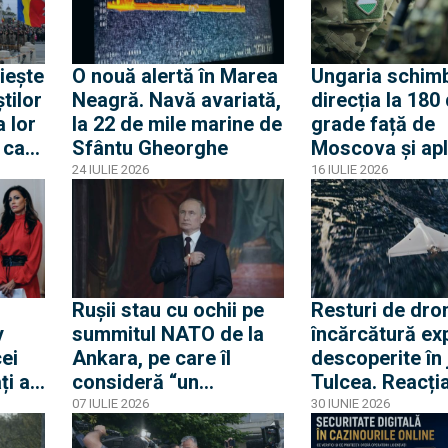
O nouă alertă în Marea
Ungaria schim
tilor
Neagră. Navă avariată,
direcția la 180
 lor
la 22 de mile marine de
grade față de
 care
Sfântu Gheorghe
Moscova și apl
politica "ușilor
24 IULIE 2026
16 IULIE 2026
față de servicii
secrete ruseșt
Rușii stau cu ochii pe
Resturi de dro
y
summitul NATO de la
încărcătură ex
ei
Ankara, pe care îl
descoperite în 
ți ai
consideră “un
Tulcea. Reacția
ald
eveniment de mare
a Ministerului 
07 IULIE 2026
30 IUNIE 2026
interes”