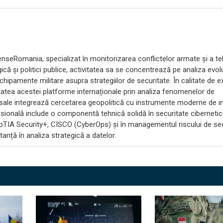
efenseRomania, specializat în monitorizarea conflictelor armate și a te
că și politici publice, activitatea sa se concentrează pe analiza evoluț
echipamente militare asupra strategiilor de securitate. În calitate de e
itatea acestei platforme internaționale prin analiza fenomenelor de
 sale integrează cercetarea geopolitică cu instrumente moderne de in
ională include o componentă tehnică solidă în securitate cibernetic
pTIA Security+, CISCO (CyberOps) și în managementul riscului de sec
anță în analiza strategică a datelor.