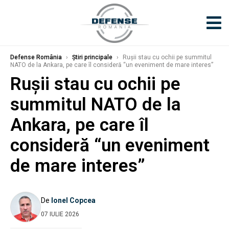
Defense România
›
Știri principale
›
Rușii stau cu ochii pe summitul
NATO de la Ankara, pe care îl consideră “un eveniment de mare interes”
Rușii stau cu ochii pe
summitul NATO de la
Ankara, pe care îl
consideră “un eveniment
de mare interes”
De
Ionel Copcea
07 IULIE 2026