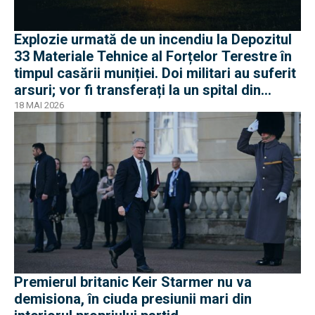
Explozie urmată de un incendiu la Depozitul
33 Materiale Tehnice al Forțelor Terestre în
timpul casării muniției. Doi militari au suferit
arsuri; vor fi transferați la un spital din
Belgia
18 MAI 2026
Premierul britanic Keir Starmer nu va
demisiona, în ciuda presiunii mari din