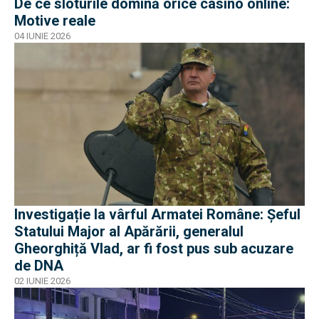
De ce sloturile domină orice casino online:
Motive reale
04 IUNIE 2026
Investigație la vârful Armatei Române: Șeful
Statului Major al Apărării, generalul
Gheorghiță Vlad, ar fi fost pus sub acuzare
de DNA
02 IUNIE 2026