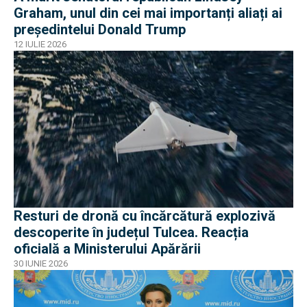
Graham, unul din cei mai importanți aliați ai
președintelui Donald Trump
12 IULIE 2026
Resturi de dronă cu încărcătură explozivă
descoperite în județul Tulcea. Reacția
oficială a Ministerului Apărării
30 IUNIE 2026