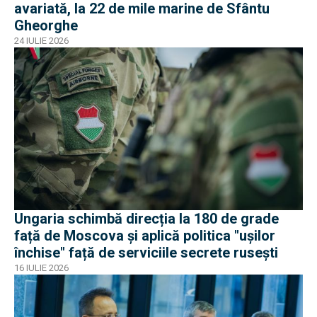
avariată, la 22 de mile marine de Sfântu
Gheorghe
24 IULIE 2026
Ungaria schimbă direcția la 180 de grade
față de Moscova și aplică politica "ușilor
închise" față de serviciile secrete rusești
16 IULIE 2026