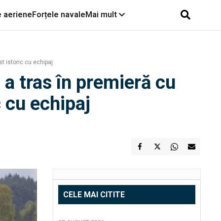
e aeriene
Forțele navale
Mai mult
t istoric cu echipaj
 a tras în premieră cu
 cu echipaj
CELE MAI CITITE