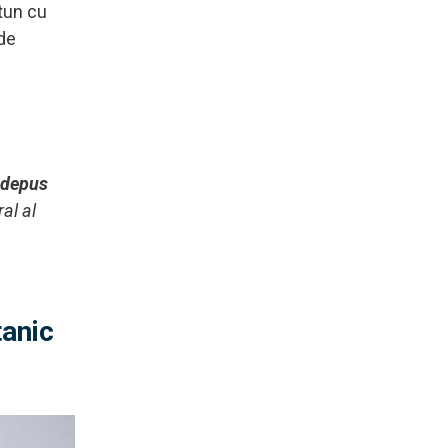
tun cu
 de
ă depus
al al
tanic