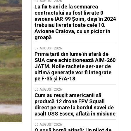
07 AUGUST 2026
La fix 6 ani de la semnarea
contractului au fost livrate 0
avioane IAR-99 Șoim, deși în 2024
trebuiau livrate toate cele 10.
Avioane Craiova, cu un picior în
groapă
07 AUGUST 2026
Prima țară din lume în afară de
SUA care achiziționează AIM-260
JATM. Noile rachete aer-aer de
ultimă generație vor fi integrate
pe F-35 și F/A-18
06 AUGUST 2026
Cum au reușit americanii să
producă 12 drone FPV Squall
direct pe mare la bordul navei de
asalt USS Essex, aflată în misiune
06 AUGUST 2026
O nouă bornă atinsă: Un pilot de