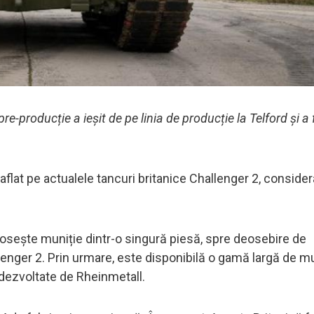
e-producție a ieșit de pe linia de producție la Telford și a 
 aflat pe actualele tancuri britanice Challenger 2, conside
osește muniție dintr-o singură piesă, spre deosebire de
llenger 2. Prin urmare, este disponibilă o gamă largă de m
 dezvoltate de Rheinmetall.