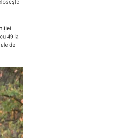
folosește
iției
cu 49 la
sele de