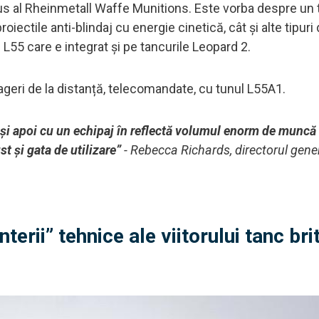
dus al Rheinmetall Waffe Munitions. Este vorba despre un 
ectile anti-blindaj cu energie cinetică, cât și alte tipuri
 L55 care e integrat și pe tancurile Leopard 2.
rageri de la distanță, telecomandate, cu tunul L55A1.
ă și apoi cu un echipaj în reflectă volumul enorm de munc
t și gata de utilizare”
- Rebecca Richards, directorul gener
terii” tehnice ale viitorului tanc bri