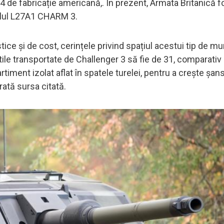
4 de fabricație americană,. În prezent, Armata Britanică 
delul L27A1 CHARM 3.
ce și de cost, cerințele privind spațiul acestui tip de mun
tile transportate de Challenger 3 să fie de 31, comparativ 
timent izolat aflat în spatele turelei, pentru a crește șan
arată sursa citată.