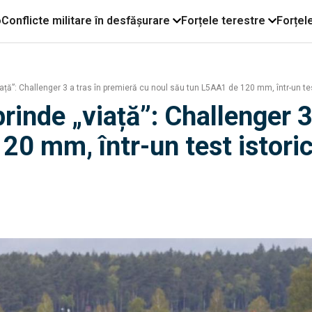
o
Conflicte militare în desfășurare
Forțele terestre
Forțel
ață”: Challenger 3 a tras în premieră cu noul său tun L5AA1 de 120 mm, într-un tes
rinde „viață”: Challenger 3
20 mm, într-un test istoric