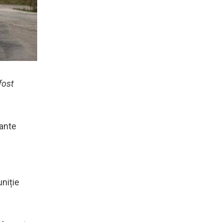
fost
rante
uniție