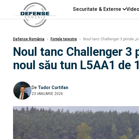
Securitate & Externe
Vide
Defense România
›
Forțele terestre
›
Noul tanc Challenger 3 prinde „vi
Noul tanc Challenger 3 p
noul său tun L5AA1 de 1
De
Tudor Curtifan
23 IANUARIE 2026