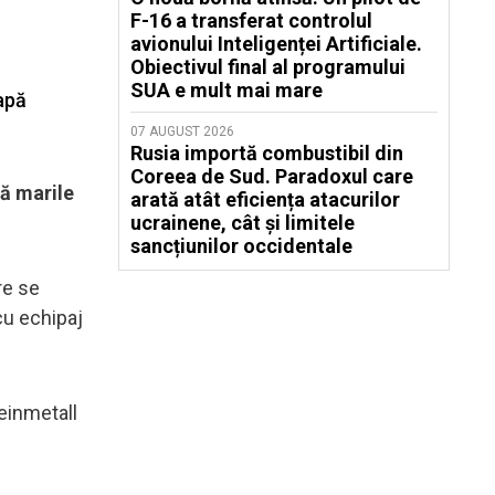
F-16 a transferat controlul
avionului Inteligenței Artificiale.
Obiectivul final al programului
SUA e mult mai mare
tapă
07 AUGUST 2026
Rusia importă combustibil din
Coreea de Sud. Paradoxul care
că marile
arată atât eficiența atacurilor
ucrainene, cât și limitele
sancțiunilor occidentale
re se
 cu echipaj
einmetall