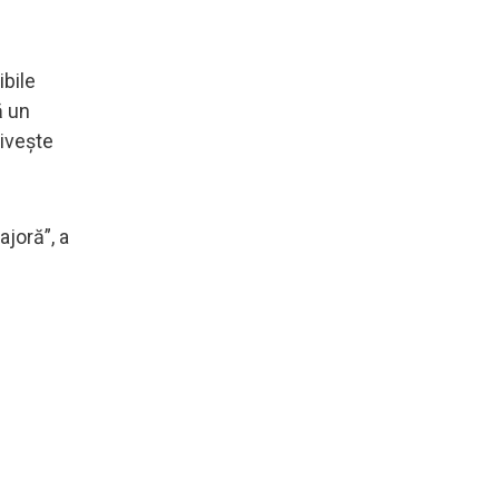
ibile
ă un
rivește
joră”, a