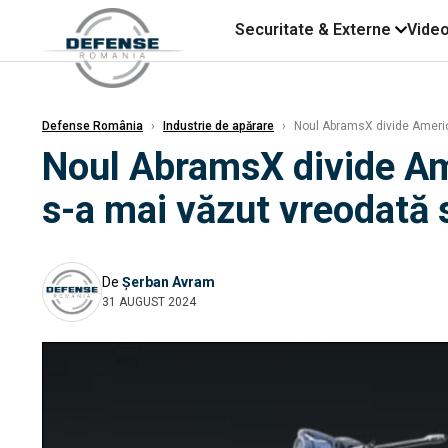
Securitate & Externe
Vide
Defense România
›
Industrie de apărare
›
Noul AbramsX divide Americ
Noul AbramsX divide Ame
s-a mai văzut vreodată
De
Șerban Avram
31 AUGUST 2024