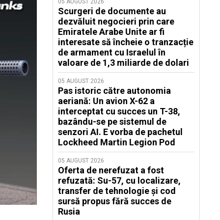
05 AUGUST 2026
Scurgeri de documente au
dezvăluit negocieri prin care
Emiratele Arabe Unite ar fi
interesate să încheie o tranzacție
de armament cu Israelul în
valoare de 1,3 miliarde de dolari
05 AUGUST 2026
Pas istoric către autonomia
aeriană: Un avion X-62 a
interceptat cu succes un T-38,
bazându-se pe sistemul de
senzori AI. E vorba de pachetul
Lockheed Martin Legion Pod
05 AUGUST 2026
Oferta de nerefuzat a fost
refuzată: Su-57, cu localizare,
transfer de tehnologie și cod
sursă propus fără succes de
Rusia