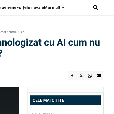
e aeriene
Forțele navale
Mai mult
șmar pentru SUA?
hnologizat cu AI cum nu
?
CELE MAI CITITE