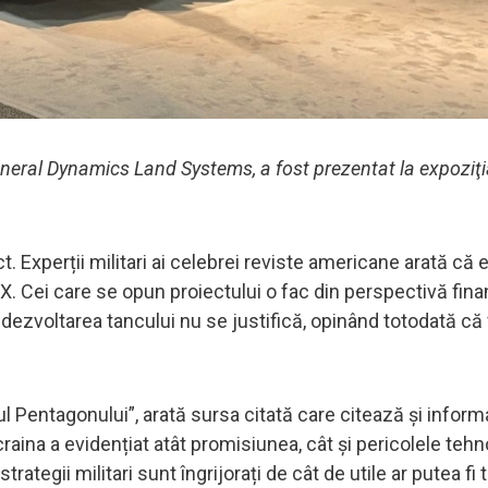
eneral Dynamics Land Systems, a fost prezentat la expoziţi
 Experții militari ai celebrei reviste americane arată că e
. Cei care se opun proiectului o fac din perspectivă fina
ezvoltarea tancului nu se justifică, opinând totodată că v
l Pentagonului”, arată sursa citată care citează și informa
ina a evidențiat atât promisiunea, cât și pericolele tehn
ategii militari sunt îngrijorați de cât de utile ar putea fi 