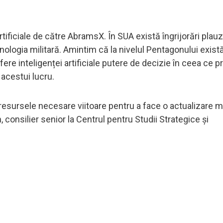
tificiale de către AbramsX. În SUA există îngrijorări plauz
tehnologia militară. Amintim că la nivelul Pentagonului exist
fere inteligenței artificiale putere de decizie în ceea ce p
acestui lucru.
resursele necesare viitoare pentru a face o actualizare ma
onsilier senior la Centrul pentru Studii Strategice și