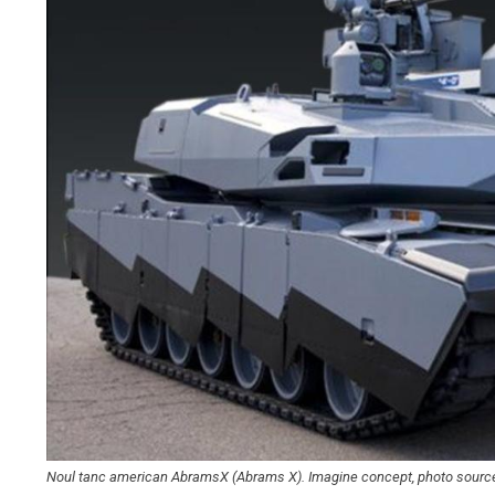
Noul tanc american AbramsX (Abrams X). Imagine concept, photo sourc