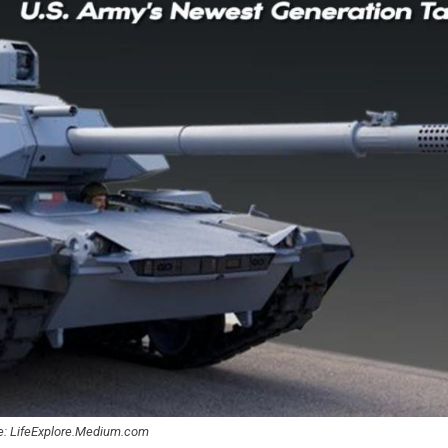
e: LifeExplore.Medium.com