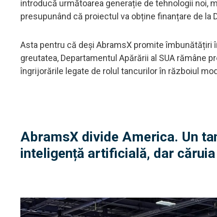
introducă următoarea generație de tehnologii noi, m
presupunând că proiectul va obține finanțare de la 
Asta pentru că deși AbramsX promite îmbunătățiri î
greutatea, Departamentul Apărării al SUA rămâne prec
îngrijorările legate de rolul tancurilor în războiul mod
AbramsX divide America. Un tan
inteligență artificială, dar cărui