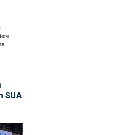
i
dere
re.
u
din SUA