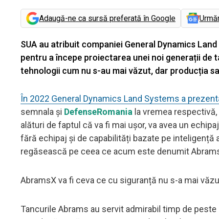
Adaugă-ne ca sursă preferată în Google
Urmă
SUA au atribuit companiei General Dynamics Land
pentru a începe proiectarea unei noi generații de
tehnologii cum nu s-au mai văzut, dar producția s
În 2022 General Dynamics Land Systems a prezentat o
semnala și
DefenseRomania
la vremea respectivă, 
alături de faptul că va fi mai ușor, va avea un echipa
fără echipaj și de capabilități bazate pe inteligență a
regăsească pe ceea ce acum este denumit Abram
AbramsX va fi ceva ce cu siguranță nu s-a mai văzu
Tancurile Abrams au servit admirabil timp de pest