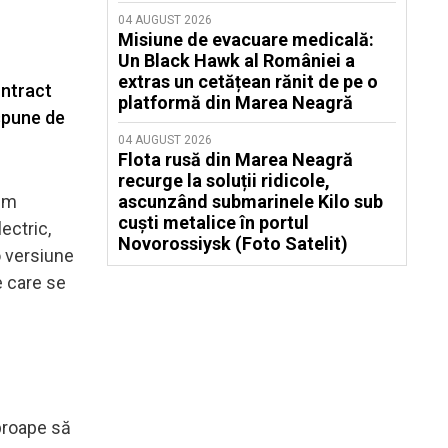
04 AUGUST 2026
Misiune de evacuare medicală:
Un Black Hawk al României a
extras un cetățean rănit de pe o
ontract
platformă din Marea Neagră
spune de
04 AUGUST 2026
Flota rusă din Marea Neagră
recurge la soluții ridicole,
um
ascunzând submarinele Kilo sub
cuști metalice în portul
ectric,
Novorossiysk (Foto Satelit)
o versiune
e care se
proape să