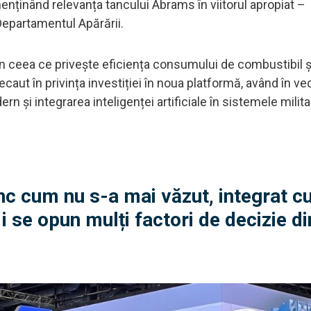
enținând relevanța tancului Abrams în viitorul apropiat –
Departamentul Apărării.
n ceea ce privește eficiența consumului de combustibil ș
aut în privința investiției în noua platformă, având în ve
ern și integrarea inteligenței artificiale în sistemele milita
c cum nu s-a mai văzut, integrat c
a i se opun mulți factori de decizie 