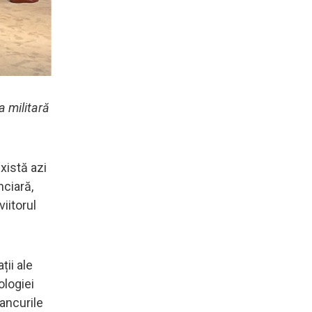
a militară
xistă azi
nciară,
iitorul
ții ale
ologiei
tancurile