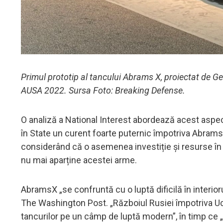
Primul prototip al tancului Abrams X, proiectat de G
AUSA 2022. Sursa Foto: Breaking Defense.
O analiză a National Interest abordează acest aspect.
în State un curent foarte puternic împotriva AbramsX
considerând că o asemenea investiție și resurse în d
nu mai aparține acestei arme.
AbramsX „se confruntă cu o luptă dificilă în interioru
The Washington Post. „Războiul Rusiei împotriva Ucra
tancurilor pe un câmp de luptă modern”, în timp ce „str