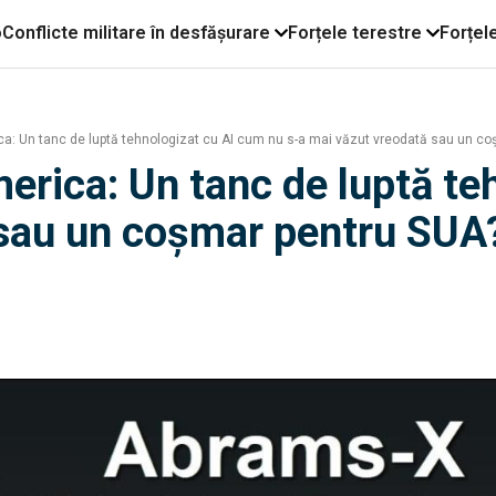
o
Conflicte militare în desfășurare
Forțele terestre
Forțel
a: Un tanc de luptă tehnologizat cu AI cum nu s-a mai văzut vreodată sau un co
rica: Un tanc de luptă te
 sau un coșmar pentru SUA