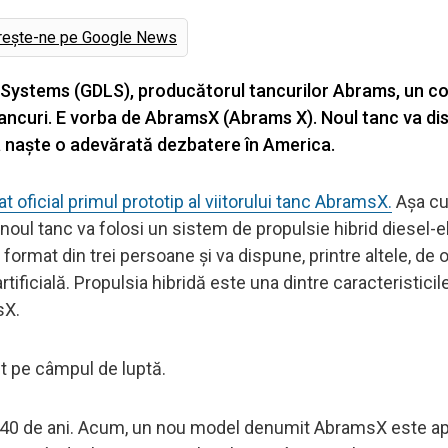
rește-ne pe Google News
 Systems (GDLS), producătorul tancurilor Abrams, un c
 tancuri. E vorba de AbramsX (Abrams X). Noul tanc va di
a naște o adevărată dezbatere în America.
ficial primul prototip al viitorului tanc AbramsX.
Așa c
noul tanc va folosi un sistem de propulsie hibrid diesel-el
j format din trei persoane și va dispune, printre altele, de 
rtificială. Propulsia hibridă este una dintre caracteristicil
sX.
t pe câmpul de luptă.
e 40 de ani. Acum, un nou model denumit AbramsX este a