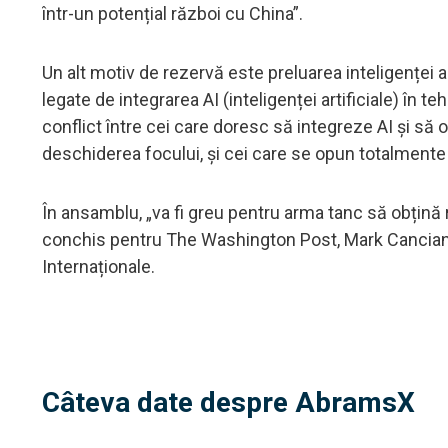
într-un potențial război cu China”.
Un alt motiv de rezervă este preluarea inteligenței ar
legate de integrarea AI (inteligenței artificiale) în 
conflict între cei care doresc să integreze AI și să o
deschiderea focului, și cei care se opun totalmente 
În ansamblu, „va fi greu pentru arma tanc să obțină 
conchis pentru The Washington Post, Mark Cancian, c
Internaționale.
Câteva date despre AbramsX