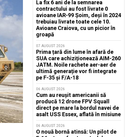
La fix 6 ani de la semnarea
contractului au fost livrate 0
avioane IAR-99 Șoim, deși în 2024
trebuiau livrate toate cele 10.
Avioane Craiova, cu un picior în
groapă
07 AUGUST 2026
Prima țară din lume în afară de
SUA care achiziționează AIM-260
JATM. Noile rachete aer-aer de
ultimă generație vor fi integrate
pe F-35 și F/A-18
06 AUGUST 2026
Cum au reușit americanii să
producă 12 drone FPV Squall
direct pe mare la bordul navei de
asalt USS Essex, aflată în misiune
06 AUGUST 2026
O nouă bornă atinsă: Un pilot de