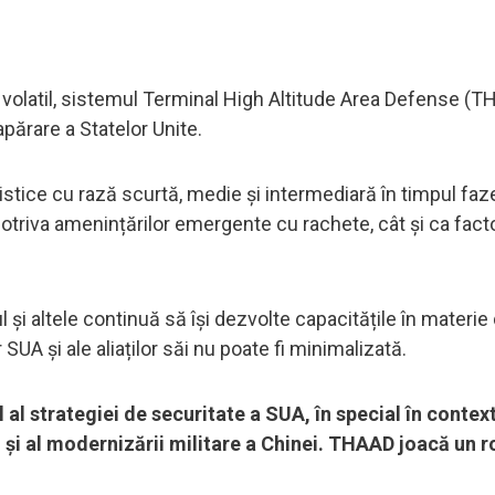
i volatil, sistemul Terminal High Altitude Area Defense (T
părare a Statelor Unite.
istice cu rază scurtă, medie și intermediară în timpul faz
triva amenințărilor emergente cu rachete, cât și ca fact
i altele continuă să își dezvolte capacitățile în materie
UA și ale aliaților săi nu poate fi minimalizată.
al strategiei de securitate a SUA, în special în contex
 și al modernizării militare a Chinei. THAAD joacă un r