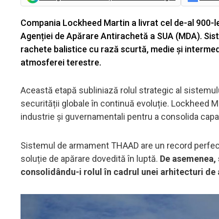
Compania Lockheed Martin a livrat cel de-al 900-
Agenției de Apărare Antirachetă a SUA (MDA). Si
rachete balistice cu rază scurtă, medie și intermedi
atmosferei terestre.
Această etapă subliniază rolul strategic al sistemu
securității globale în continuă evoluție. Lockheed Ma
industrie și guvernamentali pentru a consolida capaci
Sistemul de armament THAAD are un record perfect d
soluție de apărare dovedită în luptă.
De asemenea, s
consolidându-i rolul în cadrul unei arhitecturi de 