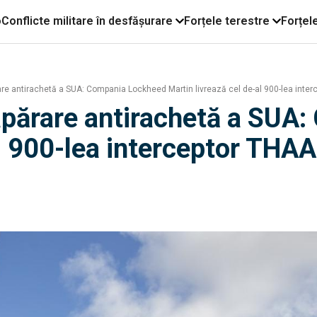
o
Conflicte militare în desfășurare
Forțele terestre
Forțel
re antirachetă a SUA: Compania Lockheed Martin livrează cel de-al 900-lea inte
apărare antirachetă a SUA
al 900-lea interceptor THA