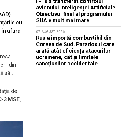
F-16 a transferat controlul
avionului Inteligenței Artificiale.
Obiectivul final al programului
HAAD)
SUA e mult mai mare
țările cu
 în afara
07 AUGUST 2026
Rusia importă combustibil din
Coreea de Sud. Paradoxul care
arată atât eficiența atacurilor
dresa
ucrainene, cât și limitele
sancțiunilor occidentale
rii din
i săi.
ația de
AC-3 MSE,