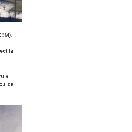
ICBM),
a
ect la
ru a
cul de