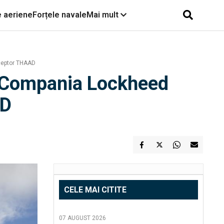
e aeriene
Forțele navale
Mai mult
rceptor THAAD
: Compania Lockheed
AD
CELE MAI CITITE
07 AUGUST 2026