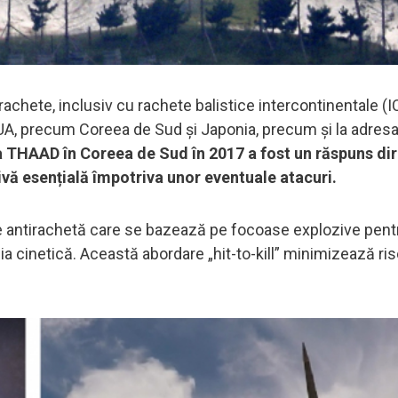
chete, inclusiv cu rachete balistice intercontinentale (
 SUA, precum Coreea de Sud și Japonia, precum și la adres
 THAAD în Coreea de Sud în 2017 a fost un răspuns dir
vă esențială împotriva unor eventuale atacuri.
e antirachetă care se bazează pe focoase explozive pent
a cinetică. Această abordare „hit-to-kill” minimizează ris