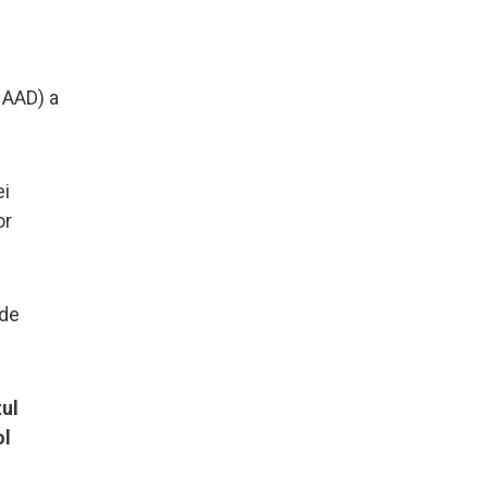
HAAD) a
ei
or
 de
tul
ol