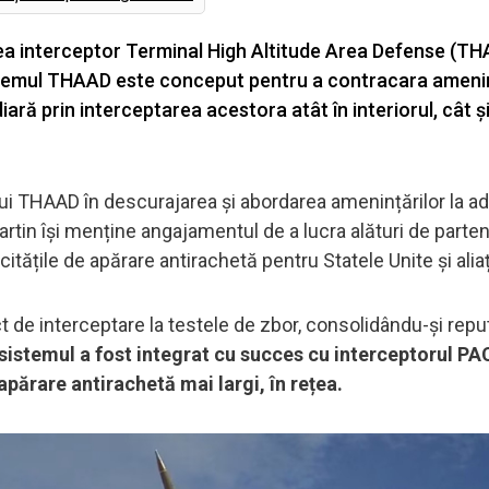
lea interceptor Terminal High Altitude Area Defense (T
stemul THAAD este conceput pentru a contracara amenin
ară prin interceptarea acestora atât în interiorul, cât și
lui THAAD în descurajarea și abordarea amenințărilor la a
rtin își menține angajamentul de a lucra alături de partene
tățile de apărare antirachetă pentru Statele Unite și aliați
e interceptare la testele de zbor, consolidându-și reput
istemul a fost integrat cu succes cu interceptorul P
apărare antirachetă mai largi, în rețea.