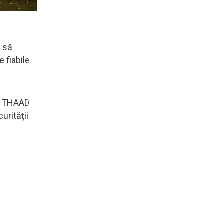
a să
 fiabile
ii THAAD
urității