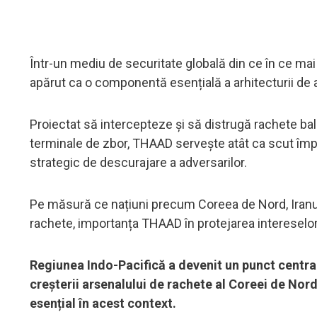
Într-un mediu de securitate globală din ce în ce ma
apărut ca o componentă esențială a arhitecturii de a
Proiectat să intercepteze și să distrugă rachete bal
terminale de zbor, THAAD servește atât ca scut împo
strategic de descurajare a adversarilor.
Pe măsură ce națiuni precum Coreea de Nord, Iranul ș
rachete, importanța THAAD în protejarea intereselor S
Regiunea Indo-Pacifică a devenit un punct central 
creșterii arsenalului de rachete al Coreei de Nord
esențial în acest context.