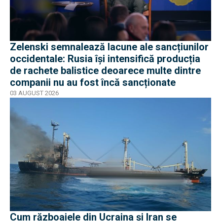
Zelenski semnalează lacune ale sancțiunilor
occidentale: Rusia își intensifică producția
de rachete balistice deoarece multe dintre
companii nu au fost încă sancționate
03 AUGUST 2026
Cum războaiele din Ucraina și Iran se