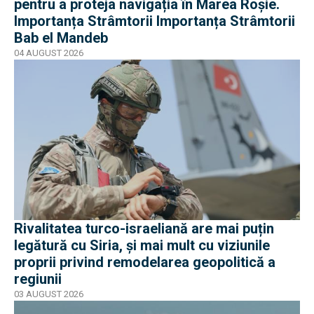
pentru a proteja navigația în Marea Roșie.
Importanța Strâmtorii Importanța Strâmtorii
Bab el Mandeb
04 AUGUST 2026
Rivalitatea turco-israeliană are mai puțin
legătură cu Siria, și mai mult cu viziunile
proprii privind remodelarea geopolitică a
regiunii
03 AUGUST 2026