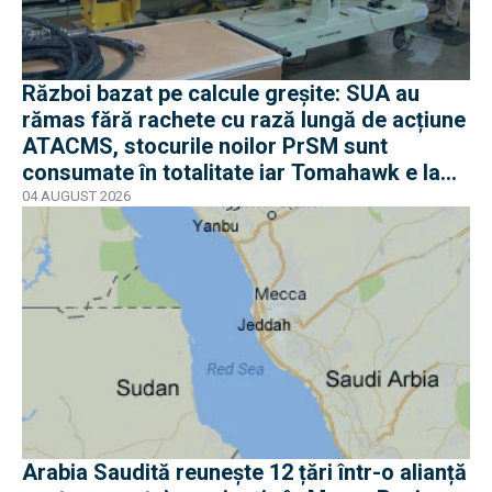
Război bazat pe calcule greșite: SUA au
rămas fără rachete cu rază lungă de acțiune
ATACMS, stocurile noilor PrSM sunt
consumate în totalitate iar Tomahawk e la
jumătate
04 AUGUST 2026
Arabia Saudită reunește 12 țări într-o alianță