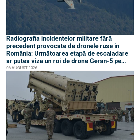
Radiografia incidentelor militare fără
precedent provocate de dronele ruse în
România: Următoarea etapă de escaladare
ar putea viza un roi de drone Geran-5 pe
direcția Galați-Reni
06 AUGUST 2026