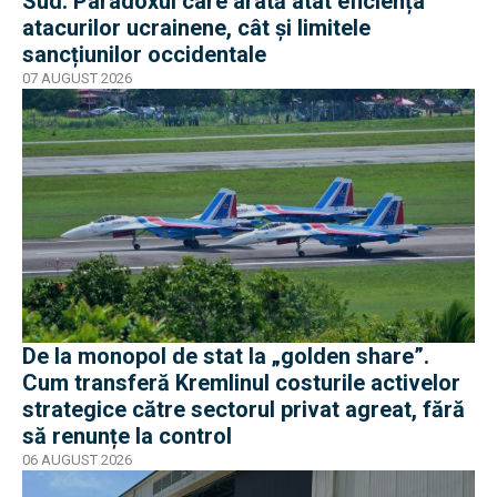
Sud. Paradoxul care arată atât eficiența
atacurilor ucrainene, cât și limitele
sancțiunilor occidentale
07 AUGUST 2026
De la monopol de stat la „golden share”.
Cum transferă Kremlinul costurile activelor
strategice către sectorul privat agreat, fără
să renunțe la control
06 AUGUST 2026