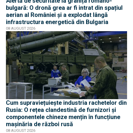
Alertă de securitate la granița româno-
bulgară: O dronă grea ar fi intrat din spațiul
aerian al României și a explodat lângă
infrastructura energetică din Bulgaria
08 AUGUST 2026
Cum supraviețuiește industria rachetelor din
Rusia: O rețea clandestină de furnizori și
componentele chineze mențin în funcțiune
mașinăria de război rusă
08 AUGUST 2026