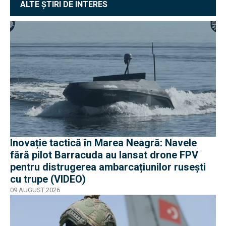
ALTE ȘTIRI DE INTERES
Inovație tactică în Marea Neagră: Navele
fără pilot Barracuda au lansat drone FPV
pentru distrugerea ambarcațiunilor rusești
cu trupe (VIDEO)
09 AUGUST 2026
EXCLUSIV