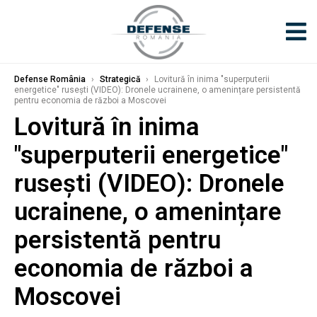
Defense România
›
Strategică
›
Lovitură în inima "superputerii
energetice" rusești (VIDEO): Dronele ucrainene, o amenințare persistentă
pentru economia de război a Moscovei
Lovitură în inima
"superputerii energetice"
rusești (VIDEO): Dronele
ucrainene, o amenințare
persistentă pentru
economia de război a
Moscovei