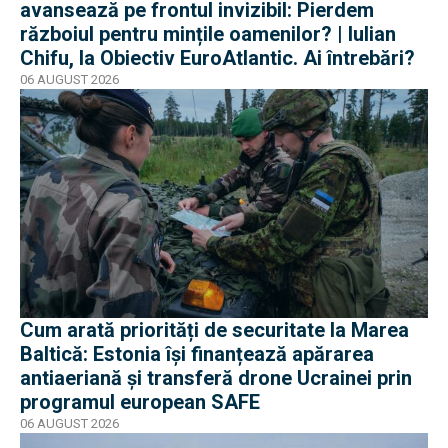
avansează pe frontul invizibil: Pierdem
războiul pentru mințile oamenilor? | Iulian
Chifu, la Obiectiv EuroAtlantic. Ai întrebări?
06 AUGUST 2026
Cum arată priorități de securitate la Marea
Baltică: Estonia își finanțează apărarea
antiaeriană și transferă drone Ucrainei prin
programul european SAFE
06 AUGUST 2026