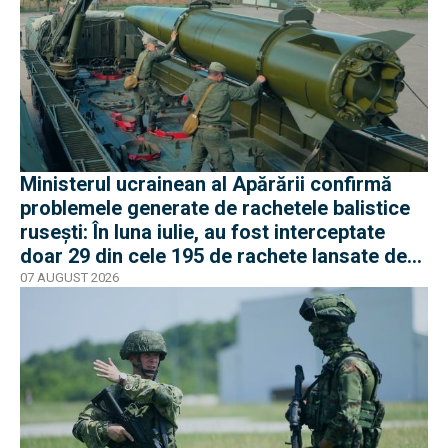
Ministerul ucrainean al Apărării confirmă
problemele generate de rachetele balistice
rusești: În luna iulie, au fost interceptate
doar 29 din cele 195 de rachete lansate de
armata rusă
07 AUGUST 2026