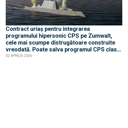
Contract uriaș pentru integrarea
programului hipersonic CPS pe Zumwalt,
cele mai scumpe distrugătoare construite
vreodată. Poate salva programul CPS clasa
care s-a oprit la 3 nave?
02 APRILIE 2026