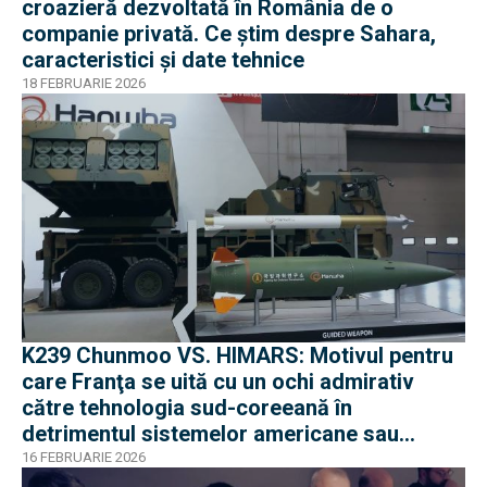
croazieră dezvoltată în România de o
companie privată. Ce știm despre Sahara,
caracteristici și date tehnice
18 FEBRUARIE 2026
K239 Chunmoo VS. HIMARS: Motivul pentru
care Franţa se uită cu un ochi admirativ
către tehnologia sud-coreeană în
detrimentul sistemelor americane sau
indiene
16 FEBRUARIE 2026