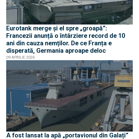
Eurotank merge și el spre „groapă”:
Francezii anunță o întârziere record de 10
ani din cauza nemților. De ce Franța e
disperată, Germania aproape deloc
09 APRILIE 2026
A fost lansat la apă „portavionul din Galați”