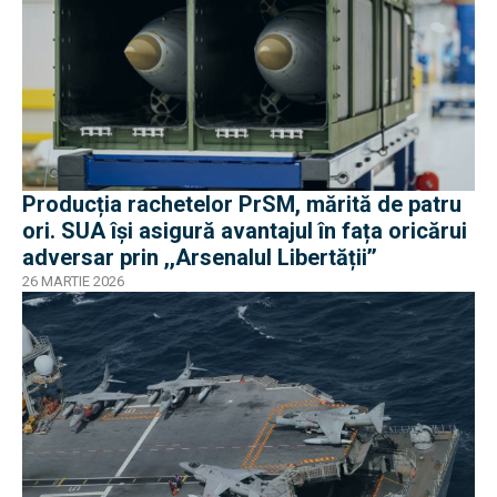
Producția rachetelor PrSM, mărită de patru
ori. SUA își asigură avantajul în fața oricărui
adversar prin ,,Arsenalul Libertății’’
26 MARTIE 2026