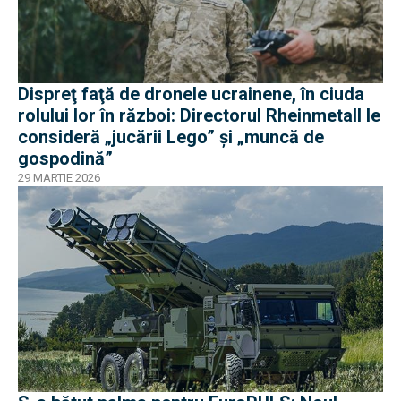
Dispreţ faţă de dronele ucrainene, în ciuda
rolului lor în război: Directorul Rheinmetall le
consideră „jucării Lego” și „muncă de
gospodină”
29 MARTIE 2026