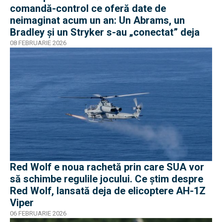
comandă-control ce oferă date de
neimaginat acum un an: Un Abrams, un
Bradley și un Stryker s-au „conectat” deja
08 FEBRUARIE 2026
Red Wolf e noua rachetă prin care SUA vor
să schimbe regulile jocului. Ce știm despre
Red Wolf, lansată deja de elicoptere AH-1Z
Viper
06 FEBRUARIE 2026