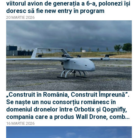
viitorul avion de generația a 6-a, polonezi își
doresc să fie new entry în program
20 MARTIE 2026
„Construit în România, Construit Împreună”.
Se naște un nou consorțiu românesc în
domeniul dronelor între Orbotix și Qognifly,
compania care a produs Wall Drone, combat
proven în războiul din Ucraina
16 MARTIE 2026