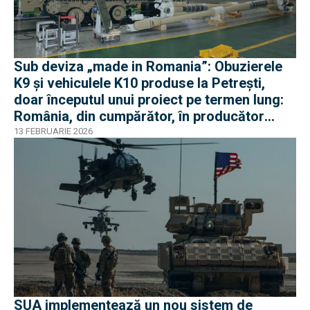
Sub deviza „made in Romania”: Obuzierele
K9 și vehiculele K10 produse la Petrești,
doar începutul unui proiect pe termen lung:
România, din cumpărător, în producător
pentru Europa
13 FEBRUARIE 2026
SUA implementează un nou sistem de