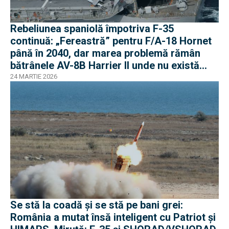
Rebeliunea spaniolă împotriva F-35
continuă: „Fereastră” pentru F/A-18 Hornet
până în 2040, dar marea problemă rămân
bătrânele AV-8B Harrier II unde nu există
soluții
24 MARTIE 2026
Se stă la coadă și se stă pe bani grei:
România a mutat însă inteligent cu Patriot și