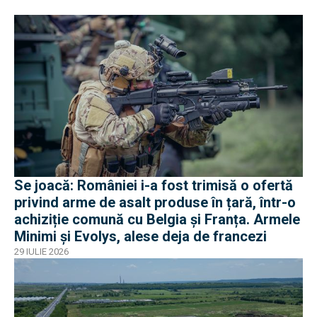
Se joacă: României i-a fost trimisă o ofertă
privind arme de asalt produse în țară, într-o
achiziție comună cu Belgia și Franța. Armele
Minimi și Evolys, alese deja de francezi
29 IULIE 2026