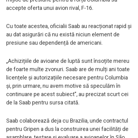
accepte oferta unui avion rival, F-16.
Cu toate acestea, oficialii Saab au reacționat rapid și
au dat asigurări că nu există niciun element de
presiune sau dependență de americani.
„Achizițiile de avioane de luptă sunt însoțite mereu
de foarte multe zvonuri. Saab are de mulți ani toate
licențele și autorizațiile necesare pentru Columbia
și, prin urmare, nu avem motive să speculăm în
continuare pe acest subiect”, au precizat scurt cei
de la Saab pentru sursa citată.
Saab colaborează deja cu Brazilia, unde contractul
pentru Gripen a dus la construirea unei facilități de
asamblare, testare și evaluare a avioanelor în São