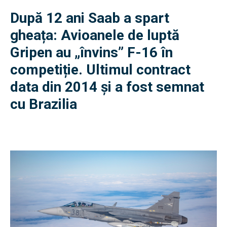
După 12 ani Saab a spart
gheața: Avioanele de luptă
Gripen au „învins” F-16 în
competiție. Ultimul contract
data din 2014 și a fost semnat
cu Brazilia