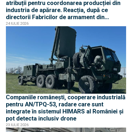
atribuții pentru coordonarea producției din
industria de apărare. Reacția, după ce
directorii Fabricilor de armament din
București și Plopeni au fost reținuți de DNA
24 IULIE 2026
Companiile românești, cooperare industrială
pentru AN/TPQ-53, radare care sunt
integrate în sistemul HIMARS al României și
pot detecta inclusiv drone
23 IULIE 2026