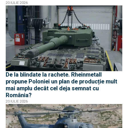
antibalistică
20 IULIE 2026
De la blindate la rachete. Rheinmetall
propune Poloniei un plan de producție mult
mai amplu decât cel deja semnat cu
România?
20 IULIE 2026