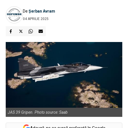
De
Șerban Avram
04 APRILIE 2025
JAS 39 Gripen. Photo source: Saab
Adaugă-ne ca sursă preferată în Google