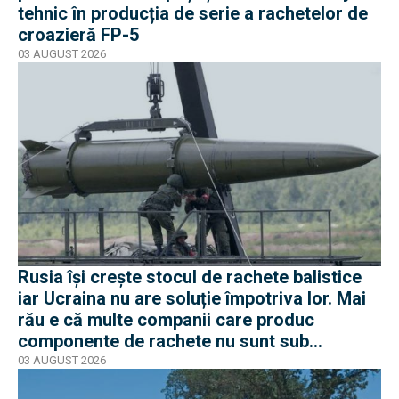
tehnic în producția de serie a rachetelor de
croazieră FP-5
03 AUGUST 2026
Rusia își crește stocul de rachete balistice
iar Ucraina nu are soluție împotriva lor. Mai
rău e că multe companii care produc
componente de rachete nu sunt sub
sancțiuni în Occident
03 AUGUST 2026