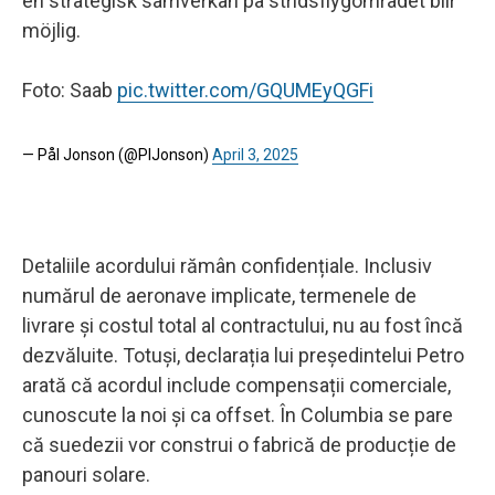
en strategisk samverkan på stridsflygområdet blir
möjlig.
Foto: Saab
pic.twitter.com/GQUMEyQGFi
— Pål Jonson (@PlJonson)
April 3, 2025
Detaliile acordului rămân confidențiale. Inclusiv
numărul de aeronave implicate, termenele de
livrare și costul total al contractului, nu au fost încă
dezvăluite. Totuși, declarația lui președintelui Petro
arată că acordul include compensații comerciale,
cunoscute la noi și ca offset. În Columbia se pare
că suedezii vor construi o fabrică de producție de
panouri solare.