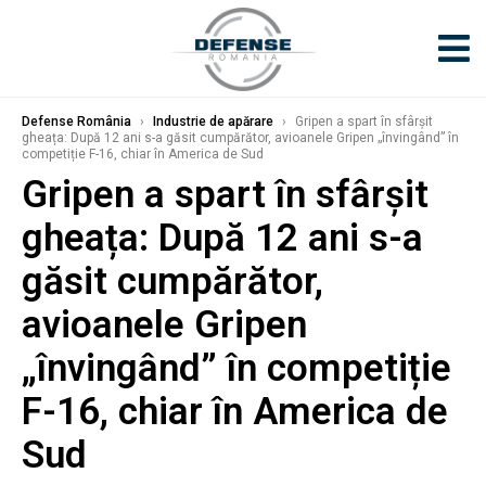
Defense România
›
Industrie de apărare
›
Gripen a spart în sfârșit
gheața: După 12 ani s-a găsit cumpărător, avioanele Gripen „învingând” în
competiție F-16, chiar în America de Sud
Gripen a spart în sfârșit
gheața: După 12 ani s-a
găsit cumpărător,
avioanele Gripen
„învingând” în competiție
F-16, chiar în America de
Sud