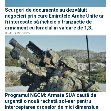
Scurgeri de documente au dezvăluit
negocieri prin care Emiratele Arabe Unite ar
fi interesate să încheie o tranzacție de
armament cu Israelul în valoare de 1,3
miliarde de dolari
05 AUGUST 2026
Programul NGCM: Armata SUA caută de
urgență o nouă rachetă sol-aer pentru
interceptarea dronelor de mici dimensiuni