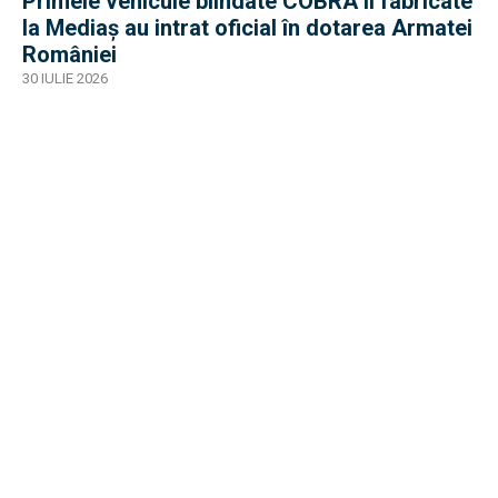
Primele vehicule blindate COBRA II fabricate
la Mediaș au intrat oficial în dotarea Armatei
României
30 IULIE 2026