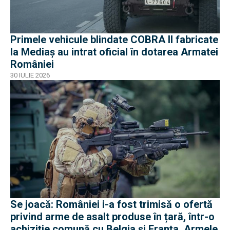
Primele vehicule blindate COBRA II fabricate
la Mediaș au intrat oficial în dotarea Armatei
României
30 IULIE 2026
Se joacă: României i-a fost trimisă o ofertă
privind arme de asalt produse în țară, într-o
achiziție comună cu Belgia și Franța. Armele