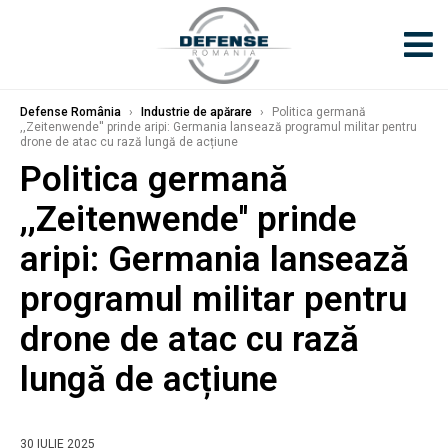
Defense România
›
Industrie de apărare
›
Politica germană
,,Zeitenwende'' prinde aripi: Germania lansează programul militar pentru
drone de atac cu rază lungă de acțiune
Politica germană
,,Zeitenwende'' prinde
aripi: Germania lansează
programul militar pentru
drone de atac cu rază
lungă de acțiune
30 IULIE 2025