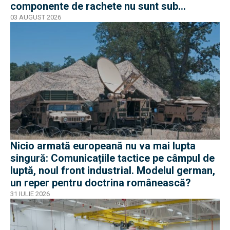
componente de rachete nu sunt sub
sancțiuni în Occident
03 AUGUST 2026
Nicio armată europeană nu va mai lupta
singură: Comunicațiile tactice pe câmpul de
luptă, noul front industrial. Modelul german,
un reper pentru doctrina românească?
31 IULIE 2026