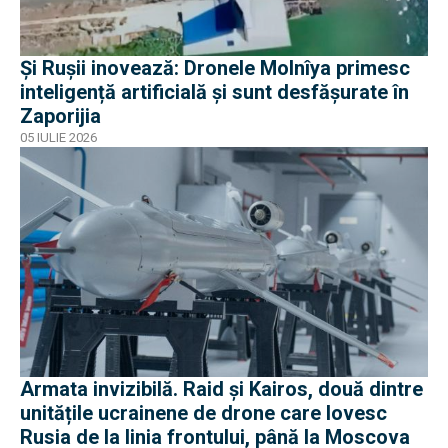
Și Rușii inovează: Dronele Molnîya primesc
inteligență artificială și sunt desfășurate în
Zaporijia
05 IULIE 2026
Armata invizibilă. Raid și Kairos, două dintre
unitățile ucrainene de drone care lovesc
Rusia de la linia frontului, până la Moscova