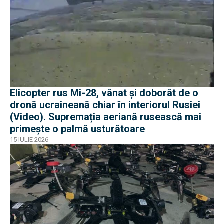
Elicopter rus Mi-28, vânat și doborât de o
dronă ucraineană chiar în interiorul Rusiei
(Video). Supremația aeriană rusească mai
primește o palmă usturătoare
15 IULIE 2026