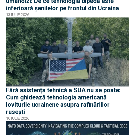
umanoizi: De ce tehnologia bipedă este
inferioară șenilelor pe frontul din Ucraina
13 IULIE 2026
Fără asistența tehnică a SUA nu se poate:
Cum ghidează tehnologia americană
loviturile ucrainene asupra rafinăriilor
rusești
10 IULIE 2026