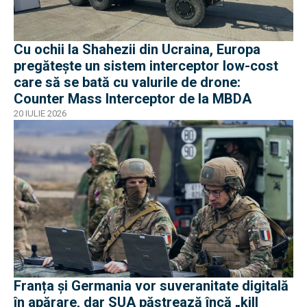
Cu ochii la Shahezii din Ucraina, Europa
pregătește un sistem interceptor low-cost
care să se bată cu valurile de drone:
Counter Mass Interceptor de la MBDA
20 IULIE 2026
Franța și Germania vor suveranitate digitală
în apărare, dar SUA păstrează încă „kill