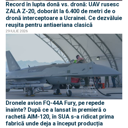
Record în lupta donă vs. dronă: UAV rusesc
ZALA Z-20, doborât la 6.400 de metri de o
dronă interceptoare a Ucrainei. Ce dezvăluie
reușita pentru antiaeriana clasică
29 IULIE 2026
Dronele avion FQ-44A Fury, pe repede
înainte? După ce a lansat în premieră o
rachetă AIM-120, în SUA s-a ridicat prima
fabrică unde deja a început producția